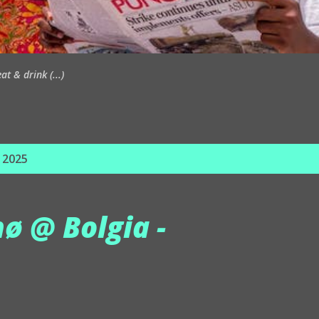
t & drink (...)
, 2025
ø @ Bolgia -