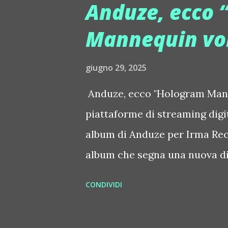
Anduze, ecco 
di livello internazionale: ball
Mannequin vol
teatrali che trasformano ogni 
sensoriale senza eguali. Il fo
giugno 29, 2025
per creatività e fascino, ha g
Anduze, ecco "Hologram Manneq
superato i cinque miliardi di
piattaforme di streaming digi
definita da una cura sartoriale 
album di Anduze per Irma Rec
album che segna una nuova di
sound più contemporaneo e un
CONDIVIDI
suo stile soul/funk precedent
"Defibrillator", "Getting You O