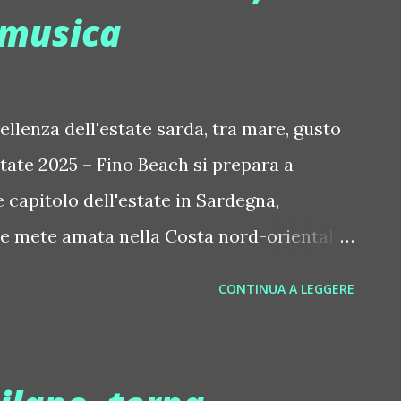
 musica
ta spettacolo e il mare il palcoscenico
e mediterranee, splendidi lettoni, divani
 ispirazioni. Una perfetta fusione di
autentici in un'atmosfe...
ellenza dell'estate sarda, tra mare, gusto
state 2025 – Fino Beach si prepara a
 capitolo dell'estate in Sardegna,
e mete amata nella Costa nord-orientale
giato sulla sabbia finissima del Golfo
CONTINUA A LEGGERE
no regala ogni giorno un'emozione diversa,
 stabilimento balneare: è un'esperienza di
. Fino Beach, un angolo di paradiso sul