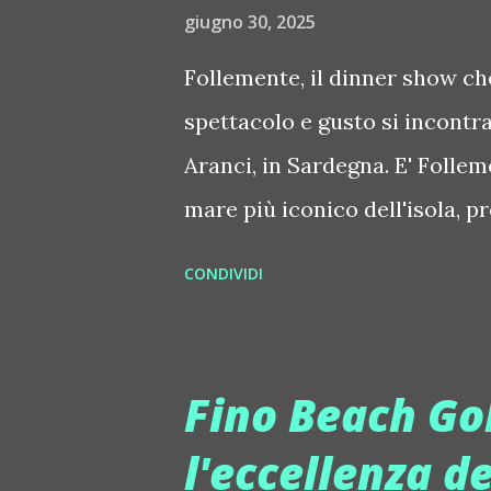
specialità è l'hard techno. L'i
giugno 30, 2025
famiglia vive ad Ibiza. Non è 
Follemente, il dinner show c
di Dante Alighieri e la sua "D
spettacolo e gusto si incontr
mixer, guidano l'idea dantesca 
Aranci, in Sardegna. E' Follem
mare più iconico dell'isola, pro
diversi personaggi nel mondo
CONDIVIDI
questo spazio... e vedendo la
da stupirsi: Follemente emozi
sempre con il suo stile, "Folle
Fino Beach Gol
restaurant, sushi, live music, 
l'eccellenza de
altre parole, questo locale m