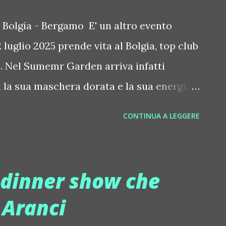
ergia, potenza e grande precisione ritmica.
 Bolgia - Bergamo E' un altro evento
ri, originario di Genova, Valentinø si
 luglio 2025 prende vita al Bolgia, top club
le giovanissimo, visto che pure suo padre
. Nel Sumemr Garden arriva infatti
n la sua maschera dorata e la sua energia.
i legati a Hidden Hell Records, realtà in
CONTINUA A LEGGERE
techno e dintorni. Si balla anche in Main
d di Yugo Sanchez, artista in ascesa
ronico internazionale. Con 225mila
 dinner show che
 nasce a Barcellona e si innamora della
 Aranci
izia a produrre musica nel 2016. La sua