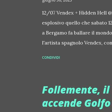
giugno 30, 2025
oscura e ipnotica, fatta di en
12/07 Vendex + Hidden Hell @
All'anagrafe Valentino Marchio
esplosivo quello che sabato 12
avvicina al mondo della conso
a Bergamo fa ballare il mondo
fa i...
l'artista spagnolo Vendex, co
Sul palco, con lui, altri artist
CONDIVIDI
forte crescita in ambito hard 
Room con Too Long ed il soun
verticale nel panorama elett
Follemente, il
follower su Instagram, Vendex
accende Golfo
console attorno ai 15 anni. In