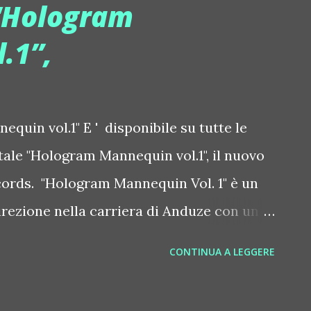
“Hologram
erine, acrobati, giochi di luce e costumi
.1”,
istante in un'esperienza visiva e
rmat, ormai punto di riferimento globale
enerato contenuti virali che hanno
uin vol.1" E ' disponibile su tutte le
 visualizzazioni nel mondo. L'atmosfera è
tale "Hologram Mannequin vol.1", il nuovo
in ogni dettaglio: la selezio...
ords. "Hologram Mannequin Vol. 1" è un
rezione nella carriera di Anduze con un
a reinvenzione fantasiosa rispetto al
CONTINUA A LEGGERE
e. L'album è caratterizzato da brani come
ff" e "Priority", che mostrano la capacità di