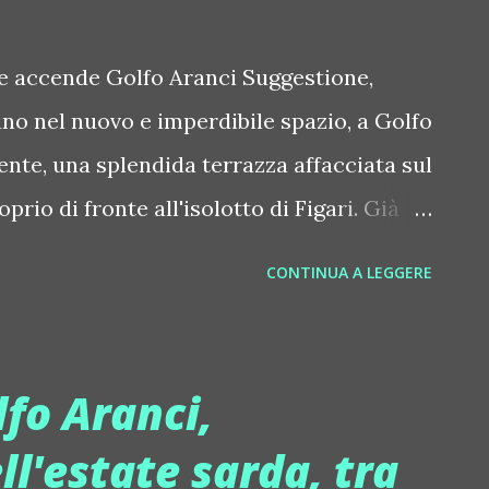
nfluenza del suono balearico è forte: la sua
la sola influenza: Vendex ama la letteratura
he accende Golfo Aranci Suggestione,
ivina Commedia". I suoni, in studio come al
ano nel nuovo e imperdibile spazio, a Golfo
di un viaggio nell...
ente, una splendida terrazza affacciata sul
prio di fronte all'isolotto di Figari. Già
 dello spettacolo stanno frequentando
CONTINUA A LEGGERE
 proposta di questo spazio non c'è proprio
ona. Follemente, propone di tutto, e
" e decisamente curato: Aperitif,
fo Aranci,
dj set, special animation e tanto altro. In
ll'estate sarda, tra
ette in scena un'esperienza immersiva ed