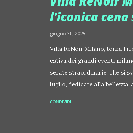
Villa ReNoir M
mare Le acque turchesi della
l'iconica cena
unica, dove ogni dettaglio è p
e sofisticata. Dalla colazion
giugno 30, 2025
signature cocktail, Fino Beach 
Villa ReNoir Milano, torna l'
meglio. Questi sono gli elemen
estiva dei grandi eventi mila
Claudio Finetti, Luca Becchett
serate straordinarie, che si sv
luglio, dedicate alla bellezza, 
dell'accoglienza, nella cornic
CONDIVIDI
minuti da Milano, autentico 
firmato Paolo Renis. Unico ne
sospesa sull'acqua, imprezios