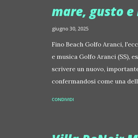
mare, gusto e
elegante, in cui la cena diven
naturale. Tra piante esotiche 
giugno 30, 2025
avvolgenti, musica dalle mille
musica, performance e sapori 
Fino Beach Golfo Aranci, l'ecc
e musica Golfo Aranci (SS), e
scrivere un nuovo, importante
confermandosi come una dell
di questa splendida isola. Ada
CONDIVIDI
Aranci, dove il mare cristalli
Fino Beach è molto più di uno
stile, gusto e intrattenimento