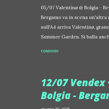
05/07 Valentinø @ Bolgia - Be
Bergamo va in scena un'altra n
sull'A4 arriva Valentinø, gran
Summer Garden. Si balla an
Showcase. In una sola notte, 
CONDIVIDI
il meglio dell'elettronica int
questa serata imperdibile: ch
(ingresso entro le 01.00). Con
12/07 Vendex 
Valentinø ha pubblicato a mar
Bolgia - Berg
"Spiritual EP" e racchiude 3 t
perfetta di uno stile musicale