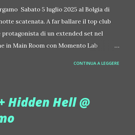
rgamo Sabato 5 luglio 2025 al Bolgia di
otte scatenata. A far ballare il top club
e protagonista di un extended set nel
che in Main Room con Momento Lab
due appuntamenti imperdibili per chi balla
CONTINUA A LEGGERE
ernazionale. P rezzo speciale solo per
i si prenota paga soltanto 10€ con drink
 quasi 32mila follower su Instagram,
+ Hidden Hell @
zo 2025 il suo ultimo lavoro: si chiama
amo
racce hard techno che sono la sintesi
 unico. La sua è infatti una hard techno