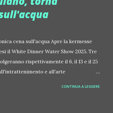
ilano, torna
 Sardegna fanno da cornice a una location
 sull'acqua
ensato per offrire un'atmosfera rilassante
e vista mare al tramonto sorseggiando un
è il rifugio perfetto per chi cerca il
iconica cena sull'acqua Apre la kermesse
ti caratterizzanti voluti dai proprietari
nesi il White Dinner Water Show 2025. Tre
i e Marco Mainardi La cucina d'au...
olgeranno rispettivamente il 6, il 13 e il 25
all'intrattenimento e all'arte
e spettacolare di Villa ReNoir, a pochi
CONTINUA A LEGGERE
tempio dell'eleganza contemporanea
l suo genere, l'evento propone una cena
ita da scenografie immersive e spettacoli