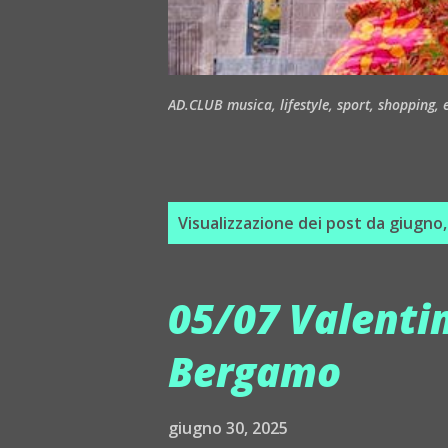
AD.CLUB musica, lifestyle, sport, shopping, ea
P
Visualizzazione dei post da giugno
o
s
05/07 Valentin
t
Bergamo
giugno 30, 2025