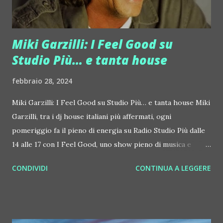
super guest dj in console sabato 2 marz...
Miki Garzilli: I Feel Good su
Studio Più… e tanta house
febbraio 28, 2024
Miki Garzilli: I Feel Good su Studio Più… e tanta house Miki
Garzilli, tra i dj house italiani più affermati, ogni
pomeriggio fa il pieno di energia su Radio Studio Più dalle
14 alle 17 con I Feel Good, uno show pieno di musica e
divertimento. "I Feel Good", su Radio Studio Più, sono in
CONDIVIDI
CONTINUA A LEGGERE
pratica 180 minuti, ogni pomeriggio, dedicati
all'infotainment, con molti spazi dedicati alla musica dance
ed un'interazione sistematica con gli ascoltatori tramite
WhatsApp. All'inizio di ogni ora, ecco 20 minuti chiamati