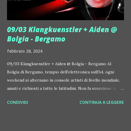
presenza a Sanremo d...
09/03 Klangkuenstler + Aiden @
Bolgia - Bergamo
febbraio 28, 2024
09/03 Klangkuenstler + Aiden @ Bolgia - Bergamo Al
Bolgia di Bergamo, tempio dell'elettronica sull'A4, ogni
weekend si alternano in console artisti di livello mondiale,
amati e richiesti a tutte le latitudini. Non fa eccezione la
data di sabato 9 marzo 2024, quando, al top club sull'A4,
CONDIVIDI
CONTINUA A LEGGERE
arriva il top dj producer tedesco Klangkuenstler. Con lui c'è
la connazionale Aiden, nome in ascesa verticale nel
panorama techno internazionale. Quando c'è di mezzo
KlangKuenstler, si può avere la certezza di partecipare ad