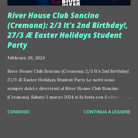
River House Club Soncino
(Cremona): 2/3 It's 2nd Birthday!,
27/3 Æ Easter Holidays Student
Party
febbraio 29, 2024
River House Club Soncino (Cremona): 2/3 It's 2nd Birthday!,
27/3 Æ Easter Holidays Student Party Le notti sono
sempre dolci e divertenti al River House Club Soncino
(Cremona). Sabato 2 marzo 2024 si fa festa con il ritmo
giusto, con il secondo compleanno della nuova vita del
CONDIVIDI
CONTINUA A LEGGERE
locale, oggi gestito dallo stesso gruppo che ha portato al
successo il Circus beatclub ed il Molo a Brescia. River
House Club, aperto tutto l'anno, è perfetto per scatenarsi