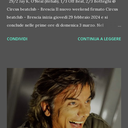
29/2 Jay K, O'Neal (Rehab), 1/3 Off Beat, 2/3 Botteghi @
Circus beatclub - Brescia Il nuovo weekend firmato Circus
beatclub - Brescia inizia giovedì 29 febbraio 2024 e si
conclude nelle prime ore di domenica 3 marzo. Nel
frattempo, tre serate e tanta musica da vivere con gli amici,
CONDIVIDI
CONTINUA A LEGGERE
con il sorriso sulle labbra e un certo stile. Si parte a ritmo
di hip hop, con Rehab, il party "black" del giovedì di Circus
beatclub - Brescia. In console ci sono Jay K e O'Neal, due
scatenati professionisti di questo sound. Jay K, in
particolare, accompagna in console il celeberrimo rapper
Guè, ha quasi 50.000 follower su Instagram, è stato 4 volte
DMC Champion in Svizzera e 2 volte Itf Champion in Italia.
Stefano Guidi, questo il suo vero nome, cura un potente
programma mixato sulla Rete Tre di RSI, la Radiotelevisione
svizzera italiana. Dopo il party Off Beat di venerdì 1 marzo
'23, che mette tutta la Circus family in console, eccoci con il