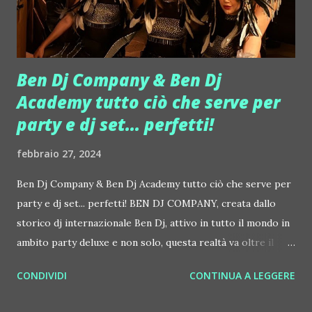
grazie a professionalità ed umiltà, collabora con artisti di
fama internazionale come: Federico Scavo, Vinai, Me...
Ben Dj Company & Ben Dj
Academy tutto ciò che serve per
party e dj set... perfetti!
febbraio 27, 2024
Ben Dj Company & Ben Dj Academy tutto ciò che serve per
party e dj set... perfetti! BEN DJ COMPANY, creata dallo
storico dj internazionale Ben Dj, attivo in tutto il mondo in
ambito party deluxe e non solo, questa realtà va oltre il
concetto di semplice startup. E' già oggi il cuore pulsante
CONDIVIDI
CONTINUA A LEGGERE
dell'innovazione nel campo dello scouting, del management
e della fornitura di DJ di altissimo livello. Con una passione