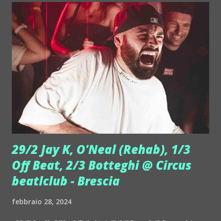
un memorabile party, all'insegna del ritmo e
dell'avanguardia al mixer. Tedesco, 400mila follower su
Instagram, KlangKuenstler trascorre i primi anni della sua
vita in una piccola città della Bavaria. Si avvicina al mondo
dell'elettronica e, dal 2008, iniziano i primi esperimenti. Nel
2012 è a Monaco. Il suo suono è oggi una hard techno
potente e senza fronzoli, che pubblica sulla sua label
Outworld. Per farsi un'idea dell'energia che è in gr...
29/2 Jay K, O'Neal (Rehab), 1/3
Off Beat, 2/3 Botteghi @ Circus
beatlclub - Brescia
febbraio 28, 2024