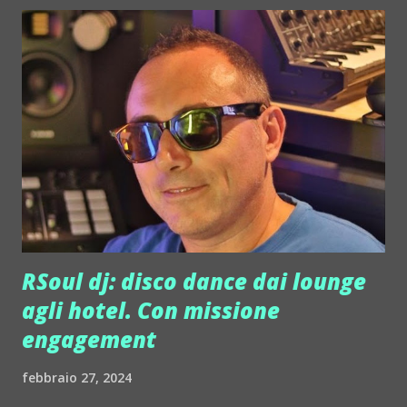
locali più esclusivi. Da New York a Los Angeles, passando
per Dubai, Venezia, Milano, Roma, Napoli, fino alle tappe in
Sicilia ed in Puglia. Erede artistico del leggendario Guido
Lembo, continua a portare avanti la tradizione di famiglia
con passione e dedizione, offrendo ogni sera esibizioni live
che attraversano i grandi classici della musica napoletana,
successi internazionali e una dose generosa di ironia.
Venerdì 1 Marzo la cena al TOP Club avrà inizio alle ore
21:00 e, ...
RSoul dj: disco dance dai lounge
agli hotel. Con missione
engagement
febbraio 27, 2024