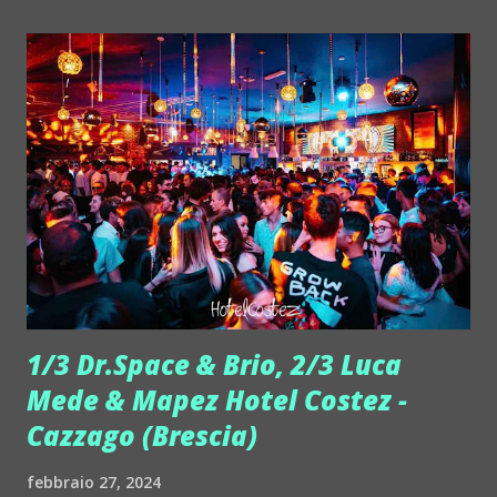
del sound. Ma chi è Dr. Space (nella foto)? Nato a Brescia
nel 1978, ha avuto una forte passione per la musica e per i
club sin da giovane, che lo ha spinto nella vita notturna e
nei suoi locali, con il desiderio di diventare un protagonista.
Nel 2001 un viaggio a Ibiza gli ha cambiato la vita e gli ha
aperto la musica a nuovi suoni. Nel 2005 è diventato dj
residente al Circus Beat Club, il club di maggior successo di
Brescia. Un obiettivo che ha significato un periodo di
popolarità e alta visibilità per l'artista. ...
1/3 Dr.Space & Brio, 2/3 Luca
Mede & Mapez Hotel Costez -
Cazzago (Brescia)
febbraio 27, 2024