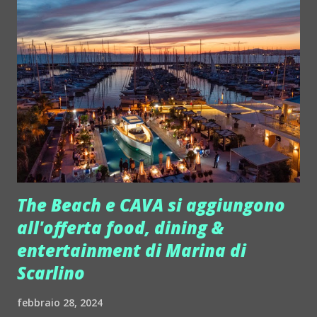
Party Time, con il meglio della musica elettronica attuale... e
non. E' uno show davvero coinvolgente… come del resto la
musica di Miki Garzilli. Infatti ha regalato negli anni la sua
voce anche spot di successo assoluto, ha suonato a
Mykonos e nei migliori club italiani, tra cui il Sesto Senso
ed il Dehor di Desenzano. Per anni è stato organizzatore e
promotore del Moorea Party in quel di Saint Tropez, la
festa che ogni 14 luglio celebra a suon di house m...
The Beach e CAVA si aggiungono
all'offerta food, dining &
entertainment di Marina di
Scarlino
febbraio 28, 2024