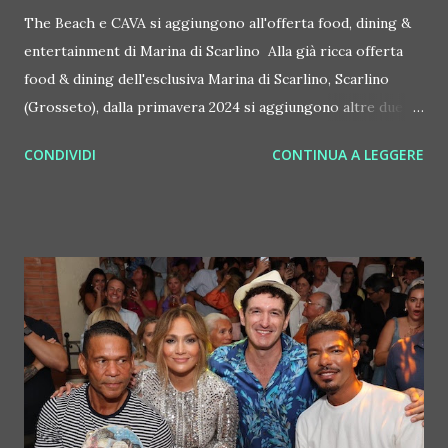
The Beach e CAVA si aggiungono all'offerta food, dining &
entertainment di Marina di Scarlino Alla già ricca offerta
food & dining dell'esclusiva Marina di Scarlino, Scarlino
(Grosseto), dalla primavera 2024 si aggiungono altre due
proposte, The Beach Luxury Club e CAVA. Creati entrambi
CONDIVIDI
CONTINUA A LEGGERE
dell'imprenditore viareggino Manuel Dallori, sono locali
dallo stile italiano attivi in tutto il mondo: The Beach
Luxury Club, già presente dal 2018 con successo a Sharm El
Sheikh e in Sicilia, è un sogno total white da vivere dal
mattino alla notte, presto in apertura anche a Tulum, in
Messico E' un concept di beach club in cui rilassarsi al sole
di giorno, godendosi piatti mediterranei o fusion
d'eccellenza, dinner show di livello internazionale e poi dj
set, al tramonto e serali. CAVA è invece un'evoluzione della
classica trattoria italiana, vocata principalmente alle
pietanze di mare e debutta proprio a Marina di Scarlino, in