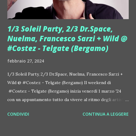
eterogenee, riuscendo a far ballare anch...
1/3 Soleil Party, 2/3 Dr.Space,
Nuelma, Francesco Sarzi + Wild @
#Costez - Telgate (Bergamo)
febbraio 27, 2024
1/3 Soleil Party, 2/3 Dr.Space, Nuelma, Francesco Sarzi +
Wild @ #Costez - Telgate (Bergamo) Il weekend di
#Costez - Telgate (Bergamo) inizia venerdì 1 marzo '24
con un appuntamento tutto da vivere al ritmo degli artisti
di Soleil. E' una festa deluxe dal ritmo irresistible. E che
CONDIVIDI
CONTINUA A LEGGERE
succede la sera dopo? E' sabato 2 marzo. Si balla con di
top dj come Nuelma e con la voce di Francesco Sarzi. Con
loro al mixer c'è anche Dr.Space, un super professionistia