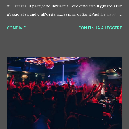
di Carrara, il party che iniziare il weekend con il giusto stile
grazie al sound e all'organizzazione di SaintPaul Dj, ospita
due artisti italiani attivi in tutto il mondo. Roberto
CONDIVIDI
CONTINUA A LEGGERE
Intrallazzi e Luca Provera, The Cube Guys, quando sono sul
palco riescono a coinvolgere ogni tipo di pubblico. Lumen
@ Barlume - Marina di Carrara inizia come sempre all ' ora
dell'aperitivo e si conclude a tarda notte. THE CUBE GUYS
è un progetto discografico nato nel 2005, dalla
collaborazione di due dj produttori: Roberto Intrallazzi e
Luca Provera. Due artisti molto diversi tra loro, per
background e per formazione, accomunati dallo stesso
amore per la musica e dallo stesso desiderio di creare
qualcosa di nuovo, decidono di mettere in comune le
proprie esperienze e conoscenze per dedicarsi ad un
progetto discografico internazionale. La carriera musicale
di Roberto Intrallazzi inz...