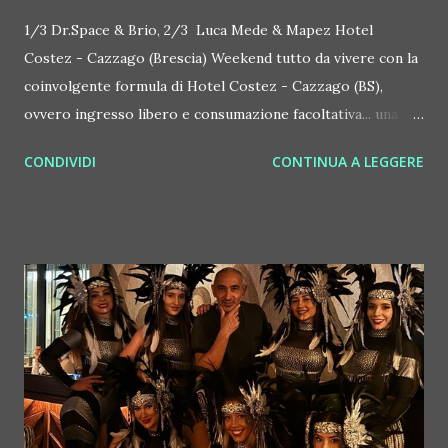
1/3 Dr.Space & Brio, 2/3 Luca Mede & Mapez Hotel
Costez - Cazzago (Brescia) Weekend tutto da vivere con la
coinvolgente formula di Hotel Costez - Cazzago (BS),
ovvero ingresso libero e consumazione facoltativa... una
formula easy che facilità senz'altro il sorriso ed il
CONDIVIDI
CONTINUA A LEGGERE
divertimento, in tutta la Franciacorta Sono due serate, a
inizio marzo '24, tutte da vivere con gli amici. Venerdì 1/3 al
mixer ci sono Dr.Space al mixer & Brio alla voce, una delle
coppie di artisti più rodate in città e non solo. Sabato 2/3
in console ecco invece Luca Mede, mentre Mapez è al
microfono... In particolare Davide Briosi, alias Brio, è un
vocalist nei Club più importanti d'Italia, speaker ufficiale del
Basket Brescia Leonessa e conduttore televisivo una
importante tv bresciana. Direttore Artistico a lungo di
locali di riferimento come Circus beatclub - Brescia, Brio,