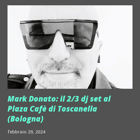
con il giusto sound, con artisti attivi in tutta Italia e non
solo. Già programmato anche un evento dedicato al
pubblico giovane il 27 marzo '24. E' una festa pensate per
iniziare al meglio le vacanze di Pasqua. E' lo Æ Easter
Holidays Student Party, una data da mettere senz'altro in
agenda. // La luna splende sul River House Club di Soncino
(CR) che ormai da tempo è tornato a far ballare ogni sabato
e prefestivi, in ogni stagione. E' un ritorno che in zona e
non solo, tra Cremona e Brescia, era decisamente atteso ...
Mark Donato: il 2/3 dj set al
Plaza Cafè di Toscanella
(Bologna)
febbraio 29, 2024