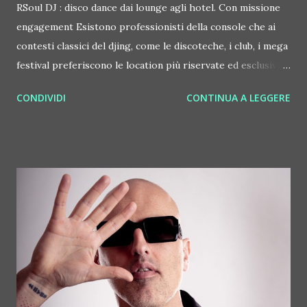
RSoul DJ : disco dance dai lounge agli hotel. Con missione
engagement Esistono professionisti della console che ai
contesti classici del djing, come le discoteche, i club, i mega
festival preferiscono le location più riservate ed esclusive,
come gli aperitivi e le cene con sottofondo musicale nei
CONDIVIDI
CONTINUA A LEGGERE
lounge, o i party danzanti negli hotel e nei loft di lusso in
Italia e nel mondo. E' il caso di RSoul DJ , all'anagrafe Raoul
Girometta, professionista del mixer che da lungo tempo fa
emozionare il pubblico in party esclusivi in location
d'eccellenza, come Radisson Collection e Terrazza Martini a
Milano o Villa Agape a Firenze, con selezioni musicali al
tempo stesso raffinate e coinvolgenti. Intrattenendo senza
sosta pubblici di ogni età. "La chiave del mio successo in
pista sta nella perfetta coniugazione fra il mio bagaglio
musicale e la mia esperienza nella gestione dei pubblici. Nel
corso del tempo ho imparato a intrattenere platee