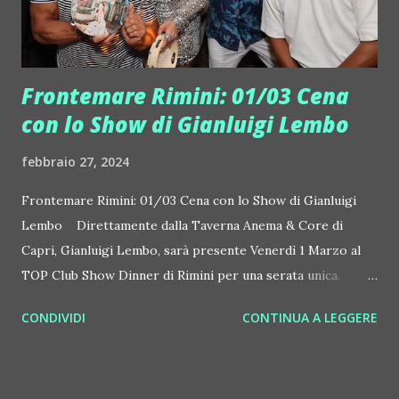
contemporanea con altre tre nuove apertu...
Frontemare Rimini: 01/03 Cena
con lo Show di Gianluigi Lembo
febbraio 27, 2024
Frontemare Rimini: 01/03 Cena con lo Show di Gianluigi
Lembo Direttamente dalla Taverna Anema & Core di
Capri, Gianluigi Lembo, sarà presente Venerdì 1 Marzo al
TOP Club Show Dinner di Rimini per una serata unica.
Gianluigi Lembo durante la sua carriera ha duettato con
CONDIVIDI
CONTINUA A LEGGERE
artisti come Katy Perry, Jennifer Lopez, Mario Biondi,
Laura Pausini. Diverse sono le destinazioni dove si è esibito
durante il tour invernale che vede la sua band in giro per i