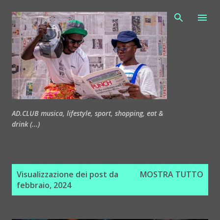
Passa ai contenuti principali
AD.CLUB musica, lifestyle, sport, shopping, eat &
drink (...)
P
Visualizzazione dei post da
MOSTRA TUTTO
o
febbraio, 2024
s
t