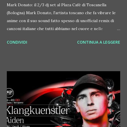
Mark Donato: il 2/3 dj set al Plaza Cafè di Toscanella
(Bologna) Mark Donato, l'artista toscano che fa vibrare le
anime con il suo sound fatto spesso di unofficial remix di
canzoni italiane che tutti abbiamo nel cuore e nelle
orecchie, sabato 2 marzo '24 è protagonista musicale di una
CONDIVIDI
CONTINUA A LEGGERE
bella serata al Plaza Cafè di Toscanella di Dozza (Bologna)
. E' un apericena illimitato che inizia alle 19 e continua fino a
tardi. La musica di Mark Donato, carica di ritmo e passione
è perfetta per ballare, cantare e far tardi con il sorriso con
gli amici. Non mancheranno i remix scatenati di Mark
Donato, spesso in onda nel programma Radio Italia Party,
su Radio Italia. Tra i più recenti rework di Mark Donato c'è
anche quello di "Se t'amo t'amo" di Rosanna Fratello, un
brano scritto nel 1982 da Cristiano Malgioglio, che Mark
Donato trasforma in uno inno da dancefloor. Per lui c'è in
ballo anche un'altra novità tutta Italia, ovvero la sua