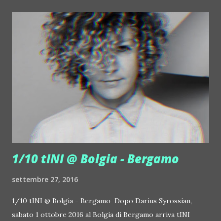
da ballo degli hotel: il Gran Galà. Mystique, insomma, si
prepara ad accogliere i suoi ospiti al Malena facendoli
sentire ospiti eccellenti in un contesto sfarzoso creato ad
hoc, tipico dei Gran Galà di una volta. Come special guest
arriva questa volta Frankie P, da anni uno dei più affermati
protagonisti della scena dei fashion club italiani. Dal Pineta
di Milano Marittima, alla Zangola ed al Des Alpes a Madonna
di Campiglio fino a Villa delle Rose a Riccione, Frankie è di
casa ovunque si faccia tardi ballando con un certo stil...
1/10 tINI @ Bolgia - Bergamo
settembre 27, 2016
1/10 tINI @ Bolgia - Bergamo Dopo Darius Syrossian,
sabato 1 ottobre 2016 al Bolgia di Bergamo arriva tINI