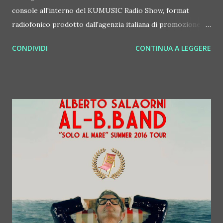
console all'interno del KUMUSIC Radio Show, format
radiofonico prodotto dall'agenzia italiana di promozione
KUMUSIC che viene diffuso in mezzo mondo sul web e in
CONDIVIDI
CONTINUA A LEGGERE
FM. Dopo la dj producer greca Xenia Ghali, arrivano gli
olandesi Sick Individuals, protagonisti dell'episodio numero
142. Sono delle vere star della scena EDM. Hanno infatti
fatto ballare top festival come Tomorrowland, ULTRA,
Sensation, Mysteryland e Creamfields, Pubblicano o hanno
pubblicato con case discografiche importanti come Spinnin'
Records, Size Records, Armada Music passando per colossi
come Virgin, Interscope e Atlantic. L'energia sprigionata
nei loro set e nelle produzioni non ha eguali. Lo dimostra
l'efficace doppietta di singoli "Helix" in compagnia di Holl &
Rush, perfetta per alzare le mani al cielo durante un
festival, ed "Against All Odds", di grande atmosfer...