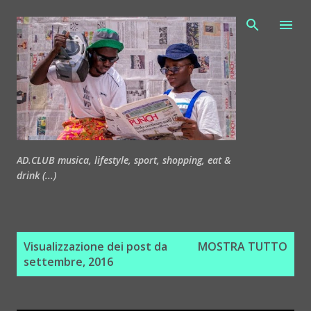
Passa ai contenuti principali
AD.CLUB musica, lifestyle, sport, shopping, eat &
drink (...)
P
Visualizzazione dei post da
MOSTRA TUTTO
o
settembre, 2016
s
t