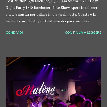
Cost Milano: 27/9 Socialize, 28/9 Casa Smaila 30/9 Friday
Night Party 1/10 Bombonera Live Show Aperitivo, dinner
show e musica per ballare fino a tarda notte. Questa è la
formula consolidata per Cost, uno dei più vivaci club
multifunzionali di Milano. Situato via Tito Speri, a due passi
CONDIVIDI
CONTINUA A LEGGERE
da Corso Como - Porta Nuova, è aperto anche a pranzo dal
lunedì a venerdì, per una pausa di stile e relax, dal 27
settembre all'1 ottobre 2016 propone quattro diversi
appuntamenti. Mercoledì 28 settembre 2016 è Socialize .
L'evento inizia dalle 18 e 30, dopo l'ufficio, a metà della
settimana. E' un appuntamento pensato per socializzare di
persona, non solo attraverso i social network in un
ambiente piacevole. Davanti a buoni drink e a un ricco
buffet, si chiacchiera con i colleghi senza più lo stress del
lavoro. Come sempre al Cost, le proposte artistiche e
musicali non mancano: dalle 22 e 30 va in scena il Dinner