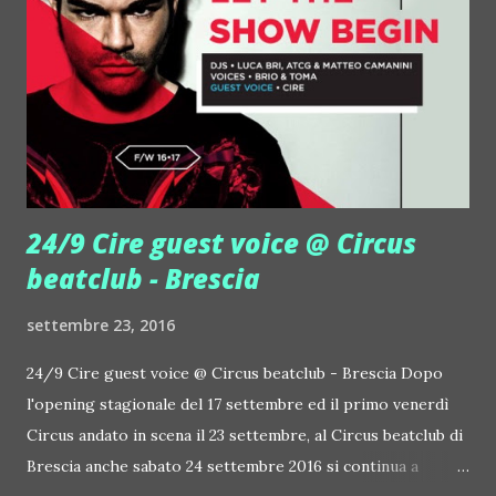
invece fa parte della giuria di un dj contest che prende vita
al Tiare Shopping di Villesse (Gorizia). Venerdì 4 novembre
sarà in giuria con Giulia Regain, una delle dj girl più attive in
Italia; l'11 con Andrea Belli, colonna musicale di 105 In Da
Klubb; Venerdì 28, invece, per la finale, Gary Caos sarà in
giuria ...
24/9 Cire guest voice @ Circus
beatclub - Brescia
settembre 23, 2016
24/9 Cire guest voice @ Circus beatclub - Brescia Dopo
l'opening stagionale del 17 settembre ed il primo venerdì
Circus andato in scena il 23 settembre, al Circus beatclub di
Brescia anche sabato 24 settembre 2016 si continua a