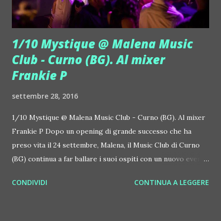
show di Lorenzo Zambianchi. Giovedì 29 settembre 2016 c'è
Casa Smail...
1/10 Mystique @ Malena Music
Club - Curno (BG). Al mixer
Frankie P
settembre 28, 2016
1/10 Mystique @ Malena Music Club - Curno (BG). Al mixer
Frankie P Dopo un opening di grande successo che ha
preso vita il 24 settembre, Malena, il Music Club di Curno
(BG) continua a far ballare i suoi ospiti con un nuovo evento
evento in programma per sabato 1 ottobre 2016. Il party,
CONDIVIDI
CONTINUA A LEGGERE
già molto affermato in zona Bergamo e dintorni, è
Mistyque, che oggi ha al Malena la sua nuova casa. Il tema
della festa è un gran classico per le feste di classe nelle sale