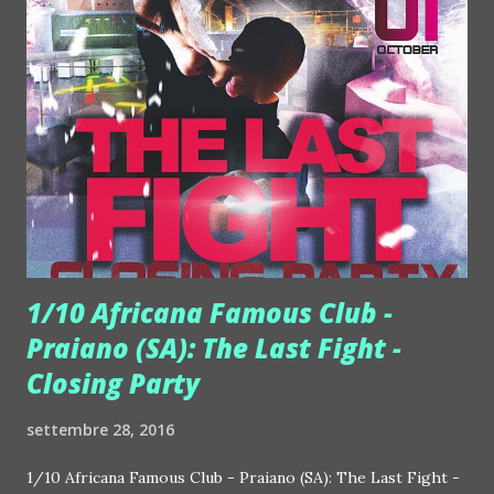
è perfetto per chi si vuol sentire in vacanza… anche quando
le vacanze sono purtroppo finite. Una gita in auto,
ovviamente in cabriolet, al fianco di una bella ragazza
vestita con eleganza d'altri tempi; una festa in una villa,
ovviamente con piscina, che finisce solo al mattino dopo,
con un gran mal di testa e la strana sensazione di non saper
proprio distinguere ciò che successo davvero da ciò che
invece è stato solo sognato. Ci si siede stanchi su...
1/10 Africana Famous Club -
Praiano (SA): The Last Fight -
Closing Party
settembre 28, 2016
1/10 Africana Famous Club - Praiano (SA): The Last Fight -