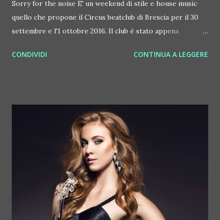
Sorry for the noise E' un weekend di stile e house music
quello che propone il Circus beatclub di Brescia per il 30
settembre e l'1 ottobre 2016. Il club è stato appena
rinnovato con impianto audio e video rinnovati per dare
CONDIVIDI
CONTINUA A LEGGERE
ancora più emozioni ai clubber bresciani (e non). Venerdì 30
settembre come guest al mixer arriva il veneto Keller. Nato
a Padova, da fine anni '90 Keller collabora con Tommy Vee e
Mauro Ferrucci. Nella sua lunga carriera ha remixato brani
di Laura Pausini, Moby (2 singles from the album Moby
"18"), Donna Summer, Cerrone, Hardage feat Peter Gabriel,
Gareth Gates, Stonebridge e molti altri. Da tempo fa
ballare molti dei più importanti club italiani ed europei. Le
sue produzioni, inoltre, fanno ballare il mondo tramite dj
set d'ogni tipo. Alla voce invece la stessa sera la bella (e
bravissima Aryfashion), vocalist d'eccezione in forte ascesa
nei fashion club di tutta italiana...