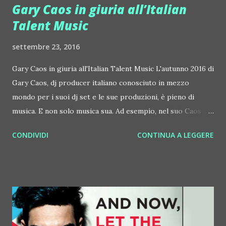
Gary Caos in giuria all’Italian
Talent Music
settembre 23, 2016
Gary Caos in giuria all'Italian Talent Music L'autunno 2016 di
Gary Caos, dj producer italiano conosciuto in mezzo
mondo per i suoi dj set e le sue produzioni, è pieno di
musica. E non solo musica sua. Ad esempio, nel suo Caos
Generation Radioshow, disponibile ogni mese su
CONDIVIDI
CONTINUA A LEGGERE
Soundcloud, ospita il sound del collega Charlie Roennez.
Dal 26 settembre invece inizia per lui una bella esperienza
come giudice in talent show che scovano nuovi dj che
possano diventare un giorno professionisti del mixer o
dello spettacolo. Il 26/9 è infatti al Richmond Cafè di
Milano dalle 21.30 come giudice di Italian Talent Music. La
manifestazione va in onda su Odeon Tv. A novembre 2016