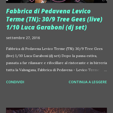
Fabbrica di Pedavena Levico
Terme (TN): 30/9 Tree Gees (live)
1/10 Luca Garaboni (dj set)
settembre 27, 2016
Fabbrica di Pedavena Levico Terme (TN): 30/9 Tree Gees
(live) 1/10 Luca Garaboni (dj set) Dopo la pausa estiva,
passata a far rilassare e rifocillare al ristorante e in birreria
tutta la Valsugana, Fabbrica di Pedavena - Levico Terme
(TN) torna a far cantare e ballare la sua clientela. Il 30
CONDIVIDI
CONTINUA A LEGGERE
settembre 2016, per i concerti live che ogni venerdì
prendono vita sul palco del locale, c'è una Bee Gees Tribute
Band scatenata, ovvero i Tree Gees. Hanno rappresentato
ed impersonato la musica dei fratelli Gibb anche su RaiUno.
I musicisti di questa band hanno lavorato come musicisti