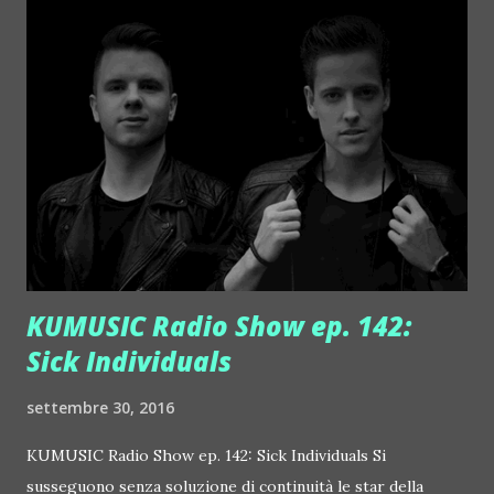
KUMUSIC Radio Show ep. 142:
Sick Individuals
settembre 30, 2016
KUMUSIC Radio Show ep. 142: Sick Individuals Si
susseguono senza soluzione di continuità le star della