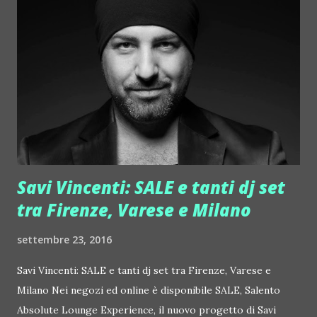
performance in console si contraddistinguono per stile ed
energia. Tutto questo le ha spianato la strada verso fashion
club, party e diversi festival importanti ad ogni latitudine ed
ospitate in Asia, Africa, Europa: dall'Italia alla Francia fino a
Thailandia, Egitto, Marocco,
https://www.facebook.com/helixy.official/ In console al
Pelledoca Milano l'1 ottobre arrivano sono pure Pe...
Savi Vincenti: SALE e tanti dj set
tra Firenze, Varese e Milano
settembre 23, 2016
Savi Vincenti: SALE e tanti dj set tra Firenze, Varese e
Milano Nei negozi ed online è disponibile SALE, Salento
Absolute Lounge Experience, il nuovo progetto di Savi