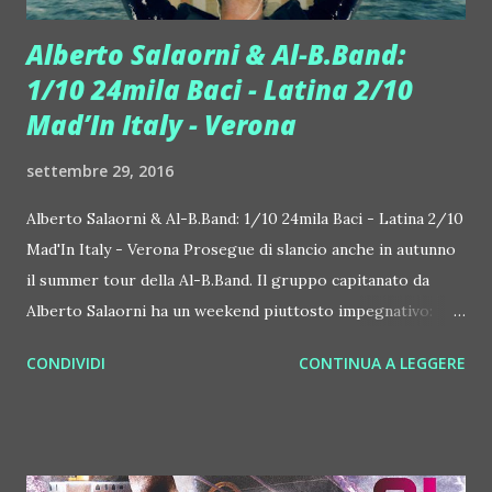
Alberto Salaorni & Al-B.Band:
1/10 24mila Baci - Latina 2/10
Mad’In Italy - Verona
settembre 29, 2016
Alberto Salaorni & Al-B.Band: 1/10 24mila Baci - Latina 2/10
Mad'In Italy - Verona Prosegue di slancio anche in autunno
il summer tour della Al-B.Band. Il gruppo capitanato da
Alberto Salaorni ha un weekend piuttosto impegnativo:
dopo aver fatto ballare due eventi privati in Veneto il 28 ed
CONDIVIDI
CONTINUA A LEGGERE
il 29 settembre, sabato 1 ottobre si sposta al 24mila Baci
Disco Club di Latina insieme a Gigi e Andrea, mentre
domenica 2 ottobre si sposta al Mad'In Italy di Verona.
Come se non bastasse, il loro singolo estivo "Solo al mare"