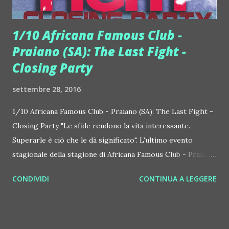
1/10 Africana Famous Club -
Praiano (SA): The Last Fight -
Closing Party
settembre 28, 2016
1/10 Africana Famous Club - Praiano (SA): The Last Fight -
Closing Party "Le sfide rendono la vita interessante.
Superarle è ciò che le dà significato". L'ultimo evento
stagionale della stagione di Africana Famous Club - Praiano
(SA), epicentro del clubbing in Costiera Amalfitana, prende
CONDIVIDI
CONTINUA A LEGGERE
vita sabato 1 ottobre 2016 e vie ne presentato con questa
frase, senz'altro importante. Sicuramente quella dell'estate
2016 per lo staff Africana è stata una sfida vinta, visto che il
club di Praiano ha ottenuto ottimi risultati. L'evento dell'1