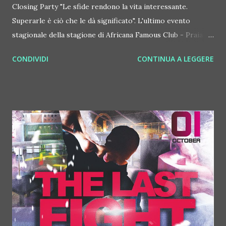
Closing Party "Le sfide rendono la vita interessante.
Superarle è ciò che le dà significato". L'ultimo evento
stagionale della stagione di Africana Famous Club - Praiano
(SA), epicentro del clubbing in Costiera Amalfitana, prende
CONDIVIDI
CONTINUA A LEGGERE
vita sabato 1 ottobre 2016 e vie ne presentato con questa
frase, senz'altro importante. Sicuramente quella dell'estate
2016 per lo staff Africana è stata una sfida vinta, visto che il
club di Praiano ha ottenuto ottimi risultati. L'evento dell'1
ottobre si chiama "The Last Fight", l'ultimo combattimento
e comprende uno spettacolo diretto da Ale Big Mama. Big
Mama ha creato tra l'altro pure lo show che ha aperto la
stagione di Africana Famous Club - Praiano (SA). In console,
insieme al solidissimo resident dj Nello Fiorentino, tornano
Lello Mascolo, dj producer attivo da anni al mixer ed Ania J
alla voce, una delle vocalist più richieste nei fashion club ...