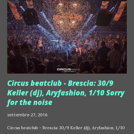
professionisti con Gianni Morandi ed hanno totalizzato
oltre 700 concerti. Con loro successi ancora oggi notissimi
come "Stayin' Alive", "Night Fever", "You Should Be Dancing",
"How Deep is Your Love" e tante altre vivono una seconda
vita. Sabato 1 ottobre alla Fabbrica di Pedavena - Levico
Terme (TN) invece prende vita l'opening ufficiale della
stagione 2016/17: ...
Circus beatclub - Brescia: 30/9
Keller (dj), Aryfashion, 1/10 Sorry
for the noise
settembre 27, 2016
Circus beatclub - Brescia: 30/9 Keller (dj), Aryfashion, 1/10