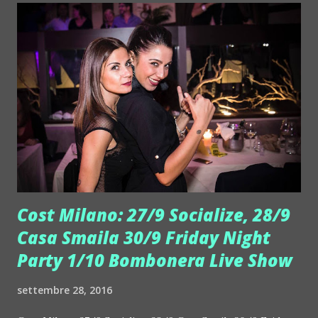
ottobre si chiama "The Last Fight", l'ultimo combattimento
e comprende uno spettacolo diretto da Ale Big Mama. Big
Mama ha creato tra l'altro pure lo show che ha aperto la
stagione di Africana Famous Club - Praiano (SA). In console,
insieme al solidissimo resident dj Nello Fiorentino, tornano
Lello Mascolo, dj producer attivo da anni al mixer ed Ania J
alla voce, una delle vocalist più richieste nei fashion club ...
Cost Milano: 27/9 Socialize, 28/9
Casa Smaila 30/9 Friday Night
Party 1/10 Bombonera Live Show
settembre 28, 2016