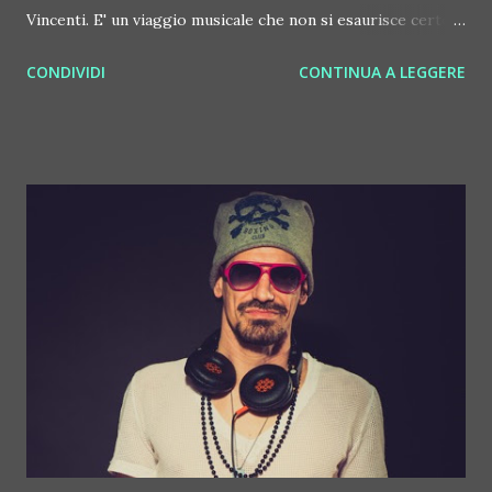
Vincenti. E' un viaggio musicale che non si esaurisce certo
con l'estate. Il dj producer salentino, dopo un'estate
CONDIVIDI
CONTINUA A LEGGERE
passata soprattutto il RioBo di Gallipoli, epicentro di
divertimento e stile in Salento, tra settembre e ottobre
2016 è di nuovo in tour in tutta Italia. Sabato 24 settembre
porta il sound del RioBo a Firenze, al Flò, per un evento
che mette insieme molti dei protagonisti della nightlife
'fashion' italiana (al mixer c'è anche Samuele Sartini). L'11
ottobre invece è al Minimal Club di Cassano Magnago (VA)
per un evento in collaborazione con Midah Productions. Il
31 ottobre, infine, Savi Vincenti fa scatenare il party House
of Monster, che prende vita a Legnano (MI), al
Mediterranee Club. SALE, Salento Absolute Lounge
Experience ascolta su Spotify qui:
https://open.spotify.com/album...