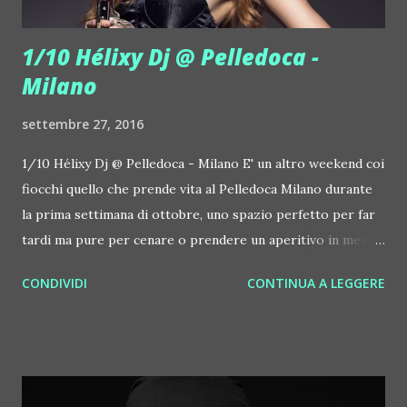
1/10 Hélixy Dj @ Pelledoca -
Milano
settembre 27, 2016
1/10 Hélixy Dj @ Pelledoca - Milano E' un altro weekend coi
fiocchi quello che prende vita al Pelledoca Milano durante
la prima settimana di ottobre, uno spazio perfetto per far
tardi ma pure per cenare o prendere un aperitivo in mezzo
al verde. L'1 ottobre 2016 in console al club in zona Linate -
CONDIVIDI
CONTINUA A LEGGERE
Parco Forlanini arriva infatti una guest di livello come
l'affascinante Hélixy Dj. Helen Rudenko, questo il suo vero
nome, è una musicista e dj ucraina… ed è pure bellissima, il
che, come si sa, nello show business non è certo un difetto.
Sin dall'infanzia si appassiona alla musica. Le sue