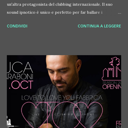
un'altra protagonista del clubbing internazionale. Il suo
sound ipnotico è unico e perfetto per far ballare i
Dreamers, ovvero i sognatori che ogni weekend scelgono
CONDIVIDI
CONTINUA A LEGGERE
di far tardi al Bolgia. Originaria di Monaco, tINI ha iniziato a
fare serate nel lontano 2003 e spesso pubblica la sua
musica su Desolat, la label di Loco Dice. Il suo party
ibizenco, tINI and the gang è ormai uno degli appuntamenti
di culto sull'isola ed il suo calendario parla da solo: il 20
settembre ha partecipato al Closing party di Carl Cox @
Space Ibiza, il 26 ha fatto ballare Cocoon @ Amnesia… In
console in Room 1 con tINI c'è anche Alex Rubino, dj
resident del Bolgia. Alla voce invece come sempre arriva
Manuel Shock, icona del club e della notte. La Room 2
invece per una notte diventa Alter Ego Privé. Direttamente
dal top club della collina veronese arrivano le sue colonne
musicali: Marco Dionigi ...