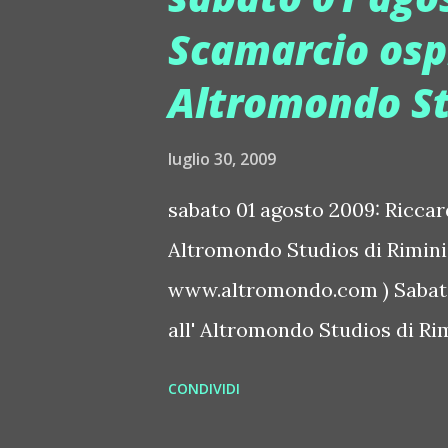
SABATO 1/8 TRIBUTO AL MEL
Scamarcio ospi
l'approfondimento) Coco Beac
Altromondo St
Menini Mazoom Le Plaisir. Al 
DOMENICA 2/8 Sunday on the 
luglio 30, 2009
l'approfondimento) /////////
agosto Gianni Togni & Fura (L
sabato 01 agosto 2009: Riccar
Melamara" Al mixer Rubens, Ru
Altromondo Studios di Rimini (
www.altromondo.com ) Sabato 
all' Altromondo Studios di Rim
Riccardo Scamarcio. Si tratta 
CONDIVIDI
data in discoteca per quanto 