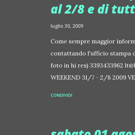
al 2/8 e di tu
luglio 30, 2009
Come sempre maggior informaz
contattando l'ufficio stampa d
foto in hi res) 3393433962 l
WEEKEND 31/7 - 2/8 2009 VEN
mixer Jacopo & Space + Fabio 
CONDIVIDI
divertimento sul Garda Ladie
Al mixer Michele Menini + sal
Bs) Friday. Al mixer Rallo e 
sabato 01 ago