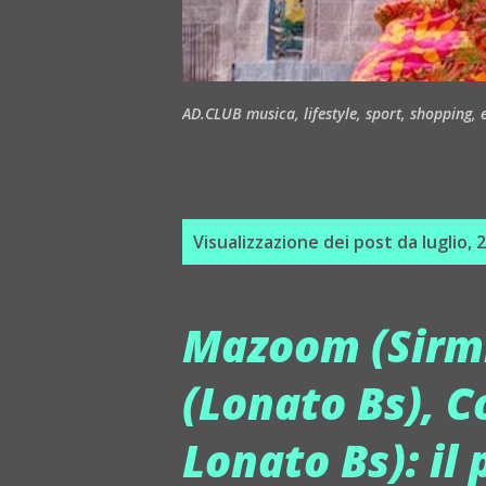
AD.CLUB musica, lifestyle, sport, shopping, ea
P
Visualizzazione dei post da luglio, 
o
s
Mazoom (Sirmi
t
(Lonato Bs), C
Lonato Bs): il