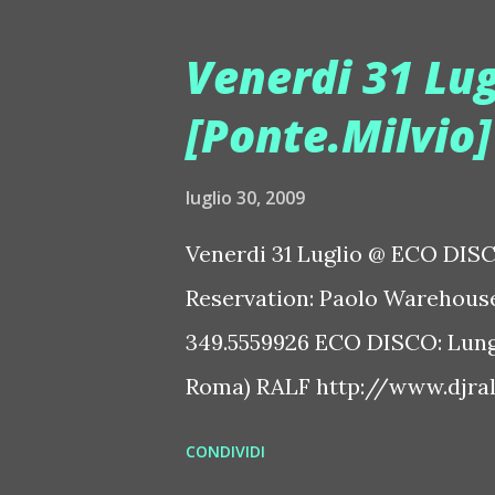
Scamarcio, 29 anni, pugliese, 
attualmente attore richiesto d
Venerdi 31 Lu
Lucchetti. Attualmente impegn
[Ponte.Milvio
"L' uomo nero" diretto da Serg
sua fidanzata Valeria Golino.
luglio 30, 2009
settimana particolarmente ric
Venerdi 31 Luglio @ ECO DISCO
tornano Gigi d' Agostino e i D
Reservation: Paolo Warehouse
Nari e Milano. Domenica 02 tor
349.5559926 ECO DISCO: Lungo
Roma) RALF http://www.djral
un successo! CittÃ della quale
CONDIVIDI
ha sempre dimostrato dagli ann