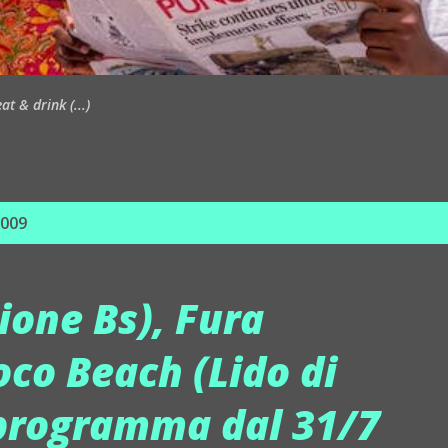
t & drink (...)
2009
one Bs), Fura
oco Beach (Lido di
 programma dal 31/7