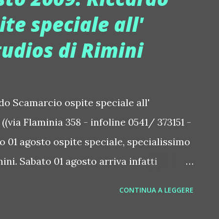
AMARA AL FURA DI LONATO (leggi
te speciale all'
h Saturday Night. Al mixer Michele
udios di Rimini
mixer Mark Livella + Zeta Funk
Beach by Ruinart @ Coco Beach (leggi
// LE SERATE TOP DAL 31/7 al 2/8 sabato 1
onato, Bs) presentano: "Tributo al
do Scamarcio ospite speciale all'
dy Franceschi ...
(via Flaminia 358 - infoline 0541/ 373151 -
01 agosto ospite speciale, specialissimo
ini. Sabato 01 agosto arriva infatti
di un' autentica esclusiva, l' unica sua
CONTINUA A LEGGERE
concerne il Centro e Nord Italia. Riccardo