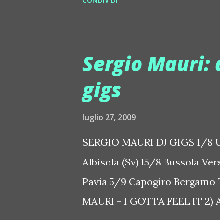
CONDIVIDI
2.000 music professionals fro
of the festival music lovers a
and over 700 DJs and live ac
Sergio Mauri: 
has grown into one of the mo
gigs
conferences and showcase fes
industry and individual music
luglio 27, 2009
developments on electronic m
SERGIO MAURI DJ GIGS 1/8 U
and One (NL), 3-1 (NL), Apple
Albisola (Sv) 15/8 Bussola Ve
(GB), Boys Noize (DE), Brian Sa
Pavia 5/9 Capogiro Bergamo
(DE), Dave Clarke (GB), Dean Ri
MAURI - I GOTTA FEEL IT 2)