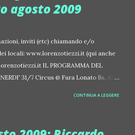
tto agosto 2009
ioni, inviti (etc) chiamando e/o
ei locali: www.lorenzotiezzi.it (qui anche
t@lorenzotiezzi.it IL PROGRAMMA DEL
ERDI' 31/7 Circus @ Fura Lonato Bs. Al
Santini. Atmosfera fashion e
CONTINUA A LEGGERE
s Night @ Coco Beach Lido di Lonato Bs.
a revival anni '80 - '90 Mazoom (Sirmione,
Mark Livella. Serata elegante by Mazoom
sto 2009: Riccardo