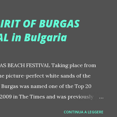
e 09) con lo storico amico dj Cirillo in un
 anche il suo dj/concert al salone delle
PIRIT OF BURGAS
presenze (marzo09) hanno sempre
L in Bulgaria
 ha anche infuocato i dancefloor di altri
RANCALEONE.... abbiamo voluto solo
mane perchÃ¨ parlare di tutta la sua
AS BEACH FESTIVAL Taking place from
! ...che dj Ralf Ã¨ stato assoluto
he picture-perfect white sands of the
rowave (Livorno) insiem...
of Burgas was named one of the Top 20
 2009 in The Times and was previously
val at the Virtual Festival Awards. Acts
CONTINUA A LEGGERE