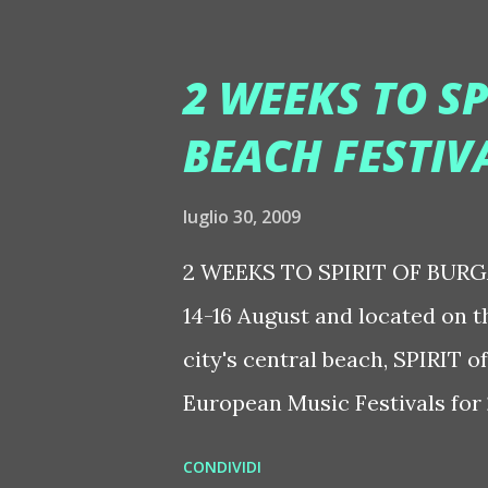
apparizioni al Nana club (april
set eclettico e trasversale ma
2 WEEKS TO S
fontane/EUR di fronte 4000 
BEACH FESTIVA
registrato il SOLD OUT!! RALF
club capitolini quali GOA, B
luglio 30, 2009
riassumere le performance ro
2 WEEKS TO SPIRIT OF BURG
biografia sarebbe interminabile
14-16 August and located on t
protagonista dell'ultimo elect
city's central beach, SPIRIT 
European Music Festivals for
nominated Best European Festi
CONDIVIDI