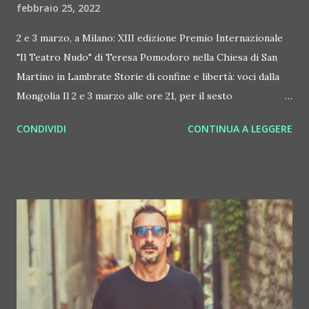
febbraio 25, 2022
2 e 3 marzo, a Milano: XIII edizione Premio Internazionale
"Il Teatro Nudo" di Teresa Pomodoro nella Chiesa di San
Martino in Lambrate Storie di confine e libertà: voci dalla
Mongolia Il 2 e 3 marzo alle ore 21, per il sesto
appuntamento della XIII edizione del Premio Internazionale
CONDIVIDI
CONTINUA A LEGGERE
"Il Teatro Nudo di Teresa Pomodoro" il No'hma presenta –
nella suggestiva Chiesa di San Martino in Lambrate, via dei
Canzi 33 a Milano – lo spettacolo "Storie di confine e
libertà, voci dalla Mongolia", con la partecipazione del
musicista Enkhjargal Dandarvaanchig. L'artista è
contraddistinto da un virtuosismo che trasmette
musicalmente l'armonia della propria cultura. Il No'hma
diretto da Livia Pomodoro prosegue nella sua vocazione di
portare il teatro fuori dal teatro, "disseminando" spettacoli
di alta qualità sul territorio, dal centro alle periferie.