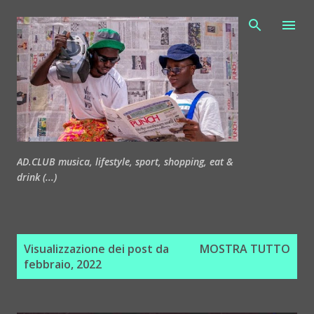
Passa ai contenuti principali
AD.CLUB musica, lifestyle, sport, shopping, eat &
drink (...)
P
Visualizzazione dei post da
MOSTRA TUTTO
o
febbraio, 2022
s
t