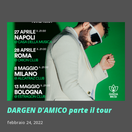
realizzato con Mark Coppi e Venessa Jackson ed esce
sull'americana Nervous Records, una delle label di
riferimento in ambito house e dintorni. "Per me collaborare
con una label come Nervous è sia un grande traguardo sia il
punto di partenza per nuove avventure professionali e
musicali", spiega l'artista. Lo stesso giorno, esce anche il
DAN:ROS remix di Romeo's Fault "You Are The Reason" su
(Anticodon), mentre il 25 marzo arriva un altro remix,
quello di Sammy Deuce - "Bring Back My Love" (Groovy
Riddim Records). Chi è DAN:ROS? Originario di San Marino,
Danilo Rossini, al mixer DA...
DARGEN D'AMICO parte il tour
febbraio 24, 2022