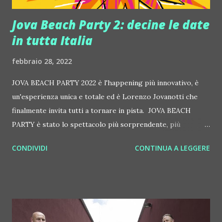
Jova Beach Party 2: decine le date
in tutta Italia
febbraio 28, 2022
JOVA BEACH PARTY 2022 è l'happening più innovativo, è
un'esperienza unica e totale ed è Lorenzo Jovanotti che
finalmente invita tutti a tornare in pista. JOVA BEACH
PARTY è stato lo spettacolo più sorprendente, più
apprezzato, il più visto (con oltre 600 mila spettatori), il
CONDIVIDI
CONTINUA A LEGGERE
più "conversato sul web" (5,8 Miliardi di impressions sui
social), e il primo grande evento nato con una forte
attenzione per l'ambiente con risultati clamorosi. JOVA
BEACH PARTY è un concept unico che ha lasciato il segno e
che ha impresso questo momento nella memoria di tutti
coloro che lo hanno vissuto. JOVA BEACH PARTY è il