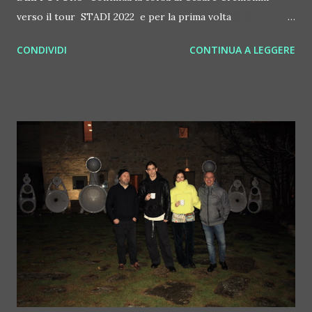
verso il tour STADI 2022 e per la prima volta
all'autodromo Enzo e Dino Ferrari di Imola il 2 luglio - già
CONDIVIDI
CONTINUA A LEGGERE
oltre 50 mila biglietti venduti solo per questa data e sold
out a Milano e Bari - trainata dall'uscita oggi del nuovo
disco " LA RAGAZZA DEL FUTURO ", attesissimo album di
inediti del cantautore bolognese. Il calendario completo del
live: 9 giugno 2022 – LIGNANO , Stadio Teghil (data
zero) 13 giugno 2022 – MILANO , Stadio San Siro (SOLD
OUT) 15 giugno 2022 – TORINO , Stadio Olimpico 18
giugno 2022 – PADOVA , Stadio Euganeo 22 giugno 2022 –
FIRENZE , Stadio Artemio Franchi 25 giugno 2022 – BARI ,
Stadio Arena Della Vittoria (SOLD OUT) 28 giugno 2022 –
ROMA , Stadio Olimpico 2 luglio 2022 – IMOLA ,
Autodromo Internazionale Enzo e Dino Ferrari