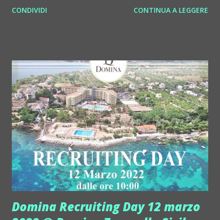
formato fisico e digitale " KIND OF VASCO " (Art in Live /
CONDIVIDI
CONTINUA A LEGGERE
Egea Music), un doppio album contenente alcuni dei brani
più famosi di Vasco Rossi rivisitati in chiave jazz per
omaggiare il rocker che ha da poco compiuto 70 anni. "
Kind Of Vasco " si compone di 15 brani in cui la tromba
prende il posto della voce per dare vita ad una metamorfosi
che unisce il rock al jazz, passando per sonorità proprie
della musica classica e della world music. Il progetto vede
anche la partecipazione di un'orchestra d'archi diretta dal
maestro Corrado Trabuio e l'intervento del violinista
indiano Neyveli S. Radhakrishna . L'idea del progetto nasce
dopo il successo della versione strumentale di " Sally ",
dall'album ...
Domina Recruiting Day 12 marzo