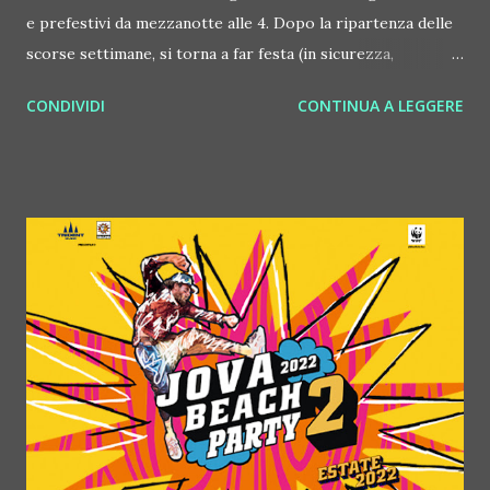
e prefestivi da mezzanotte alle 4. Dopo la ripartenza delle
scorse settimane, si torna a far festa (in sicurezza,
seguendo tutte le regole di questo difficile periodo) anche
CONDIVIDI
CONTINUA A LEGGERE
venerdì 4 e sabato 5 marzo 2022. In particolare, venerdì 4
marzo va in scena il pop party Vida Loca. E' una serata che
anima già da tempo tutto il Mediterraneo: dj d'eccellenza,
un corpo di ballo di qualità assoluta e un mix di emozioni
tutto da vivere a ritmo di pop, hit e sound latino, quello che
fa ballare il mondo in questo periodo. Mentre si balla sul
dancefloor, sui palchi del #Costez prendono vita show
d'eccellenza. Vida Loca, riassumendo è un musical tutto da
ballare. La festa, oltre che in tutta Italia, in questo periodo
prende vita ogni venerdì al Matis di Bologna, mentre il
sabato gli artisti VL si spostano al Peter Pan di Riccione
(RN). Costez è un brand simbolo di divertimento, ...