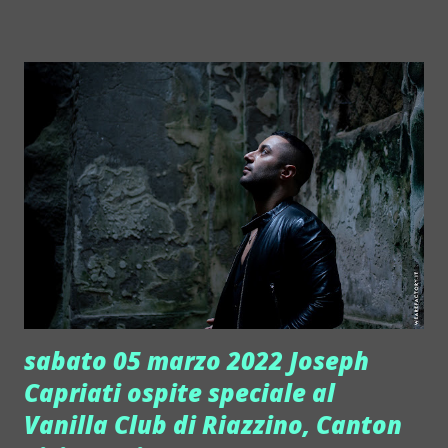
chi ha voglia di mangiar bene con chi ha voglia di divertirsi
e persone di tutte le età. Ecco i prossimi tre appuntamenti,
tutti e tra a Cagliari: giovedì grasso 24/2 Murru è al Tre
Archi Lounge, sabato 26/2 al Pintadera ), 5/3 Lido. Qui i
riferimenti dei tre spazi: Tra Archi Cagliari:
https://trearchicagliari.it ; Pintadera Cagliari:
https://www.facebook.com/pintaderacagliari/ ; Lido
Cagliari: http://www.lidocagliari.com . La musica di Sandro
Murru Kortezman, professionista di grande esperienza, fa
la differenza. Murru sa sempre come stupire il pubblico tra
ritmo e ...
sabato 05 marzo 2022 Joseph
Capriati ospite speciale al
Vanilla Club di Riazzino, Canton