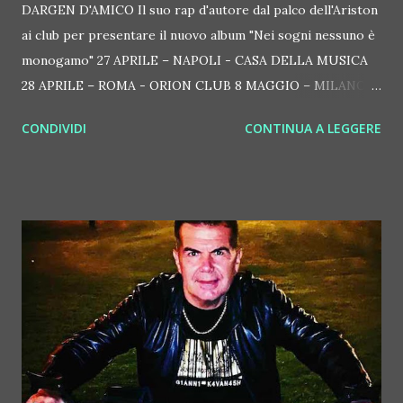
DARGEN D'AMICO Il suo rap d'autore dal palco dell'Ariston
ai club per presentare il nuovo album "Nei sogni nessuno è
monogamo" 27 APRILE – NAPOLI - CASA DELLA MUSICA
28 APRILE – ROMA - ORION CLUB 8 MAGGIO – MILANO -
ALCATRAZ CLUB 13 MAGGIO – BOLOGNA - ESTRAGON
CONDIVIDI
CONTINUA A LEGGERE
CLUB Torna finalmente dal vivo dopo la fortunata
esperienza sanremese il cantautorap Dargen D'Amico, uno
dei nomi che ha destato più curiosità in assoluto durante
l'ultima rassegna targata Amadeus. Classe 1980, cresciuto a
Milano, di lui si sa che sfugge agli sguardi (grazie agli
onnipresenti occhiali da sole, la sua finestra sul mondo) e
che preferisce lasciare parlare la sua musica. Nato
artisticamente con l'hip hop degli anni '90, fin dal suo
primo album solista Musica senza musicisti del 2006 ha
saputo inventare una chiave del tutto personale al rap, da
una parte pescando a piene mani dalla tradizione