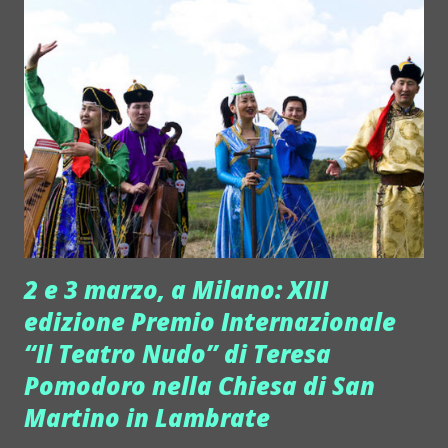
l'occasione di godersi una lunga demo nel verde delle
colline di Fiesole. Le casse Pequdod Acoustics, dopo
essersi fatte notare per le loro forme generose, mettono
infatti insieme la qualità sonora dell'hi fi e la versatilità
degli impianti audio professionali, per questo sono Hi-Pro.
Progettate secondo una tecnologia innovativa, hanno un
design che colpisce... ma non è una scelta dei due ingegneri
fiorentini, Andrea e Simone Ugolini, che le hanno create.
"Non potevano che avere questa...
2 e 3 marzo, a Milano: XIII
edizione Premio Internazionale
“Il Teatro Nudo” di Teresa
Pomodoro nella Chiesa di San
Martino in Lambrate