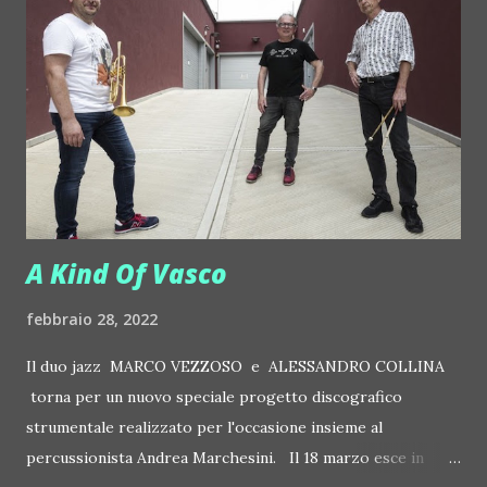
primo grande evento itinerante al mondo che parla di
ambiente e lo fa mentre i corpi sono a contatto con la
natura nella sua forma più ancestrale e magica con la
massima attenzione possibile per la sostenibilità. Con
WWF e Intesa Sanpaolo, dopo la collaborazione del 2019,
nasce infatti una nuova ambiziosa iniziativa "Ri-Party-Amo:
puliamo e recuperiamo 20 milioni...
A Kind Of Vasco
febbraio 28, 2022
Il duo jazz MARCO VEZZOSO e ALESSANDRO COLLINA
torna per un nuovo speciale progetto discografico
strumentale realizzato per l'occasione insieme al
percussionista Andrea Marchesini. Il 18 marzo esce in