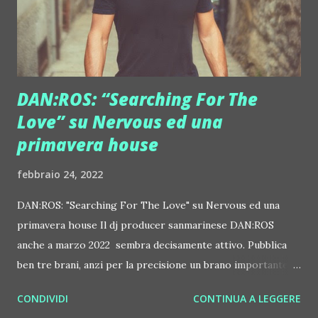
Questo è un impegno culturale e una funzione sociale che
rende unico il No'hma; una "disse...
DAN:ROS: “Searching For The
Love” su Nervous ed una
primavera house
febbraio 24, 2022
DAN:ROS: "Searching For The Love" su Nervous ed una
primavera house Il dj producer sanmarinese DAN:ROS
anche a marzo 2022 sembra decisamente attivo. Pubblica
ben tre brani, anzi per la precisione un brano importante e
due remix, anch'essi senz'altro non secondari. Il primo, in
CONDIVIDI
CONTINUA A LEGGERE
uscita il 4 marzo, si chiama "Searching For The Love", l'ha