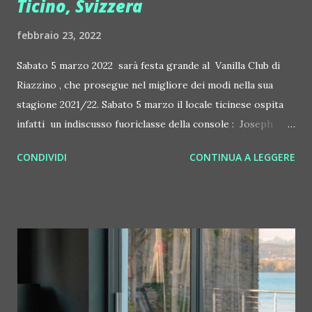
Ticino, Svizzera
febbraio 23, 2022
Sabato 5 marzo 2022 sarà festa grande al Vanilla Club di
Riazzino , che prosegue nel migliore dei modi nella sua
stagione 2021/22. Sabato 5 marzo il locale ticinese ospita
infatti un indiscusso fuoriclasse della console : Joseph
Capriati , atteso da un calendario che lo vedrà protagonista
CONDIVIDI
CONTINUA A LEGGERE
nei migliori locali e nei migliori festival mondiali, Ultra
Music Festival di Miami e Tomorrowland in Belgio in primis.
Capriati suonerà al Vanilla per la prima volta in assoluto, un
nome prestigioso come pochi altri al mondo e che succede
nella programmazione stagionale a Marco Carola, Ilario
Alicante, Locodice e a Deborah de Luca.