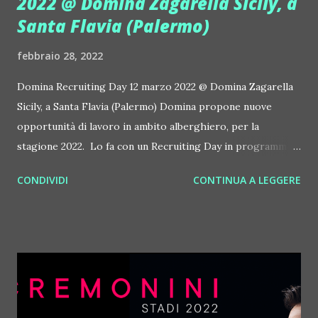
2022 @ Domina Zagarella Sicily, a
Santa Flavia (Palermo)
febbraio 28, 2022
Domina Recruiting Day 12 marzo 2022 @ Domina Zagarella
Sicily, a Santa Flavia (Palermo) Domina propone nuove
opportunità di lavoro in ambito alberghiero, per la
stagione 2022. Lo fa con un Recruiting Day in programma il
12 marzo 2022 dalle 10 al Domina Zagarella Sicily, a Santa
CONDIVIDI
CONTINUA A LEGGERE
Flavia (PA). In particolare, le proposte lavorative sono per
tre strutture: lo stesso Domina Zagarella Sicily, The Beach
Luxury Club, in apertura proprio presso Domina Zagarella
e Domina Borgo Degli Ulivi Lake Garda, sul Lago di Garda,
a Gardone Riviera (BS). I manager dell'azienda
incontreranno i possibili candidati, per un colloquio
conoscitivo, durante il Recruiting Day, dalle ore 10:00 alle