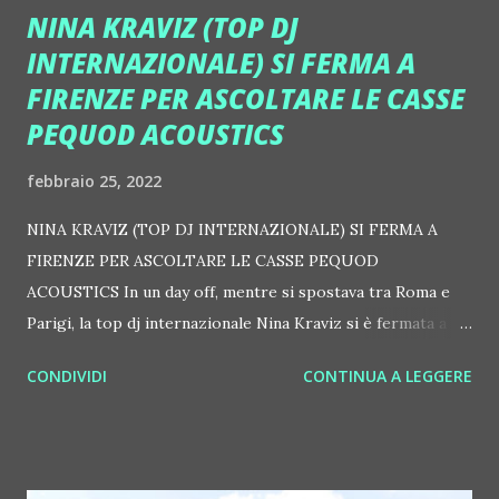
NINA KRAVIZ (TOP DJ
INTERNAZIONALE) SI FERMA A
FIRENZE PER ASCOLTARE LE CASSE
PEQUOD ACOUSTICS
febbraio 25, 2022
NINA KRAVIZ (TOP DJ INTERNAZIONALE) SI FERMA A
FIRENZE PER ASCOLTARE LE CASSE PEQUOD
ACOUSTICS In un day off, mentre si spostava tra Roma e
Parigi, la top dj internazionale Nina Kraviz si è fermata a
Firenze per ascoltare le casse Hi-Pro Pequod Acoustics,
CONDIVIDI
CONTINUA A LEGGERE
un'eccellenza italiana che si sta facendo conoscere in club e
meeting point di tutto il mondo. Nel settore musicale e non
solo si parla di questo brand in forte crescita e Nina Kraviz,
sempre attenta alle novità del sound, non ha perso