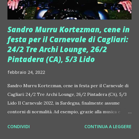
cantautorale italiana, dall'altra portando avanti una lunga...
Sandro Murru Kortezman, cene in
festa per il Carnevale di Cagliari:
24/2 Tre Archi Lounge, 26/2
Pintadera (CA), 5/3 Lido
febbraio 24, 2022
Sandro Murru Kortezman, cene in festa per il Carnevale di
Cagliari: 24/2 Tre Archi Lounge, 26/2 Pintadera (CA), 5/3
Lido Il Carnevale 2022, in Sardegna, finalmente assume
contorni di normalità. Ad esempio, grazie alla musica e
all'energia di Sandro Murru Kortezman, dj producer
CONDIVIDI
CONTINUA A LEGGERE
internazionale noto in tutto il mondo, vanno in scena
diverse cene in festa, appuntamenti che mettono insieme