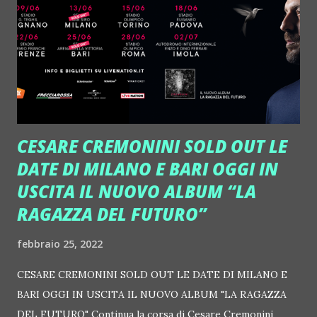
ore 13:30. Per candidarsi è possibile inviare il proprio
curriculum vitae con foto entro il 10 Marzo 2022
all'indirizzo email hr@dominasicily.it oppure presentarsi il
giorno del Recruiting, direttamente in struttura, con il
proprio cv. Domina sta cercando figure sono molto diverse
tra...
CESARE CREMONINI SOLD OUT LE
DATE DI MILANO E BARI OGGI IN
USCITA IL NUOVO ALBUM “LA
RAGAZZA DEL FUTURO”
febbraio 25, 2022
CESARE CREMONINI SOLD OUT LE DATE DI MILANO E
BARI OGGI IN USCITA IL NUOVO ALBUM "LA RAGAZZA
DEL FUTURO" Continua la corsa di Cesare Cremonini