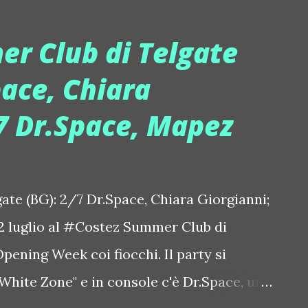
me, dopo il successo internazionale di un bel
precisione della versione delle Sister
r Club di Telgate
 prodotto dagli Chic, in questi giorni
pace, Chiara
golo, un brano originale, "Saving your
7 Dr.Space, Mapez
mpre al sound degli anni 70' con una voce
lgente. "E' quella di Molly Morgan, che non
bito tantissimo", spiegano gli MFX2.
te (BG): 2/7 Dr.Space, Chiara Giorgianni;
2 luglio al #Costez Summer Club di
Opening Week coi fiocchi. Il party si
hite Zone" e in console c'è Dr.Space, un