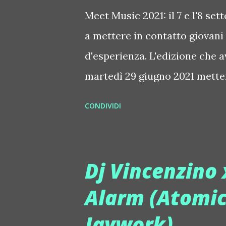
Meet Music 2021: il 7 e l'8 se
a mettere in contatto giovani 
d'esperienza. L'edizione che 
martedì 29 giugno 2021 mette
discografici, dj, musicisti, PR, 
CONDIVIDI
settembre 2021. Un problema t
sempre l'evento, il Teatro Fod
impedito il montaggio di tutt
Dj Vincenzino 
qualità nella giornata di dom
Alarm (Atomic
Teatro Fonderia Leopolda per i
Jaywork)
Meet Music, abbiamo sentito u