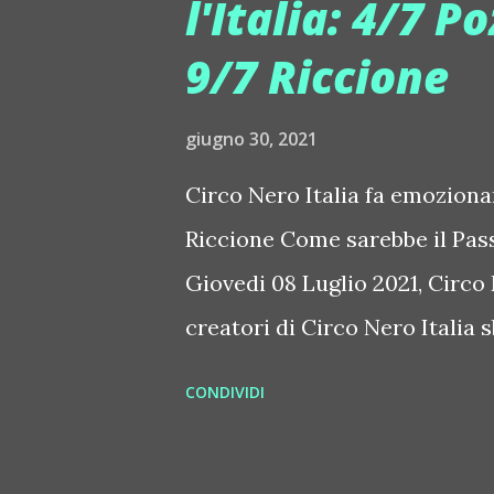
l'Italia: 4/7 P
Vincenzino x DBLS - Ring the
9/7 Riccione
traccia piena di energia, è gi
https://www.youtube.com/wat
giugno 30, 2021
- https://open.spotify.co
si=K9l55n9KRtO8pjgFABfwEg&d
Circo Nero Italia fa emozionar
...
Riccione Come sarebbe il Pass
Giovedi 08 Luglio 2021, Circo
creatori di Circo Nero Italia 
showdinner tutto da vivere. C
CONDIVIDI
immaginaria, in cui il digital
strano futuro, che potrebbe es