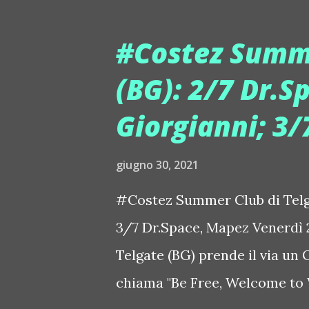
fin dagli anni '70 e '80. Insie
remix di "Good Times", per la 
#Costez Summe
Sledge del capolavoro creato e
(BG): 2/7 Dr.S
stanno pubblicando il loro sin
Giorgianni; 3/
Lovin' ". Il brano si ispira se
strepitosa, dinamica e coinvo
giugno 30, 2021
è famosa, ma noi è piaciuta su
"Abbi...
#Costez Summer Club di Telga
3/7 Dr.Space, Mapez Venerdì 
Telgate (BG) prende il via un 
chiama "Be Free, Welcome to W