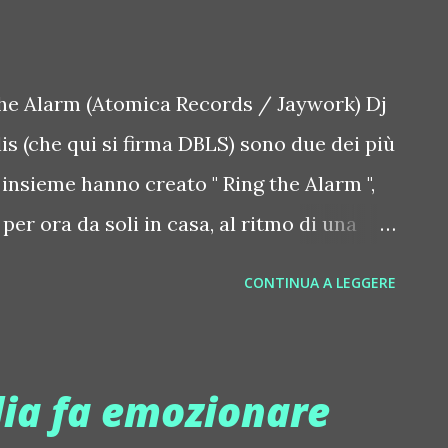
Music. "Di lì a poco ci siamo resi conto
che alimentano il sistema di sicurezza
oco". Dopo divers...
the Alarm (Atomica Records / Jaywork) Dj
is (che qui si firma DBLS) sono due dei più
e insieme hanno creato " Ring the Alarm ",
per ora da soli in casa, al ritmo di una
è potente, la voce incalzante e allegra,
CONTINUA A LEGGERE
po. Bisogna assolutamente suonare
e Alarm") e arrendersi all'energia della
vero fa bene all'umore e fa sudare via
lia fa emozionare
sortite. Una video cover del brano, Dj