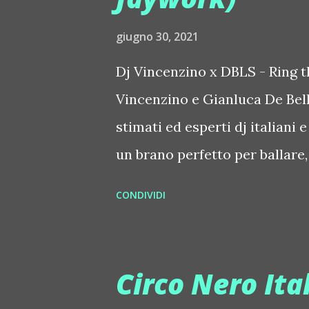
Guerrieri, il creatore di Meet 
giugno 30, 2021
che una parte delle batterie 
della struttura era andata a fu
Dj Vincenzino x DBLS - Ring 
Vincenzino e Gianluca De Bell
stimati ed esperti dj italiani 
un brano perfetto per ballare, 
scatenata ripartenza. Il ritmo 
CONDIVIDI
l'arrangiamento non dà scam
l'allarme (in inglese, "Ring th
musica di una traccia che dav
Circo Nero Ita
brutti pensieri e tristezze as