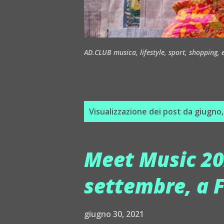
AD.CLUB musica, lifestyle, sport, shopping, ea
P
Visualizzazione dei post da giugno
o
s
Meet Music 2021
t
settembre, a F
giugno 30, 2021