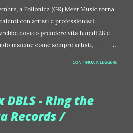
ttembre, a Follonica (GR) Meet Music torna
talenti con artisti e professionisti
avrebbe dovuto prendere vita lunedì 28 e
ndo insieme come sempre artisti,
giornalisti (...) è stata posticipata al 7 ed 8
CONTINUA A LEGGERE
ecnico alla struttura che ospita da
eria Leoploda di Follonica (GR), ha infatti
o ciò che serve per creare un evento di
x DBLS - Ring the
enica 27 giugno. "Quando siamo arrivati al
a Records /
niziare l'allestimento per le riprese di
n forte odore di bruciato", spiega Luca