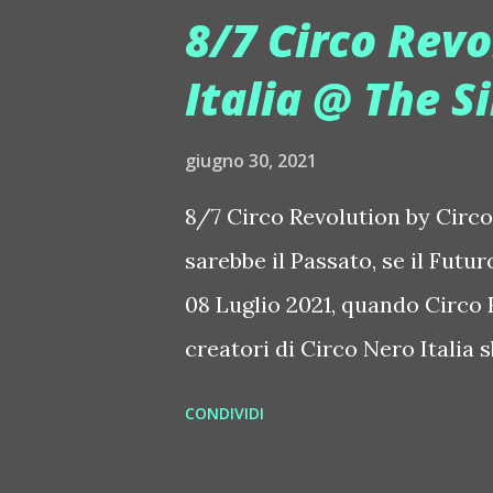
umani e metà macchine si aggi
8/7 Circo Revo
un'atmosfera anacronistica, su
Italia @ The S
questo è Circo Revolution, che
scena dalle 20 a tarda sera in
giugno 30, 2021
format interpretato dagli artis
8/7 Circo Revolution by Circ
guidato da Duccio Cantini. A
sarebbe il Passato, se il Futu
questa calda estate 2021. Sab
08 Luglio 2021, quando Circo 
creatori di Circo Nero Italia 
showdinner tutto da vivere. C
CONDIVIDI
immaginaria, in cui il digital
strano futuro, che potrebbe es