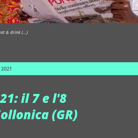
t & drink (...)
, 2021
: il 7 e l'8
ollonica (GR)