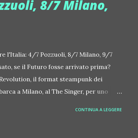
ozzuoli, 8/7 Milano,
 Alarm (Atomica Records / Jaywork), una
à disponibile da qualche ora su YouTube:
ch?v=0AE1LASqoi0 , oltre che su Spotify
m/album/1dU3FUU30Zwzk6KlF7IXQE?
l_branch=1 - e ovviamente su Beatport,
e l'Italia: 4/7 Pozzuoli, 8/7 Milano, 9/7
ato, se il Futuro fosse arrivato prima?
 Revolution, il format steampunk dei
sbarca a Milano, al The Singer, per uno
irco Revolution prende vita in un'epoca
CONTINUA A LEGGERE
e non è ancora stato inventato. In questo
sere il nostro presente... esseri metà