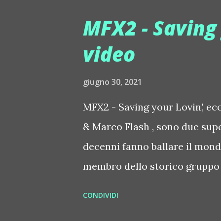
umani e metà macchine si aggi
MFX2 - Saving 
un'atmosfera anacronistica, su
video
questo è Circo Revolution, che
scena dalle 20 a tarda sera in
giugno 30, 2021
Italia sarà sempre uno spetta
MFX2 - Saving your Lovin', ec
intrattenimento con qualche 
& Marco Flash , sono due sup
cornice. E' e sarà sempre uno
decenni fanno ballare il mondo
ispirato ai ...
membro dello storico gruppo d
'90 / 2000 ha conquistato le c
CONDIVIDI
cui la famosa "Rich in Paradis