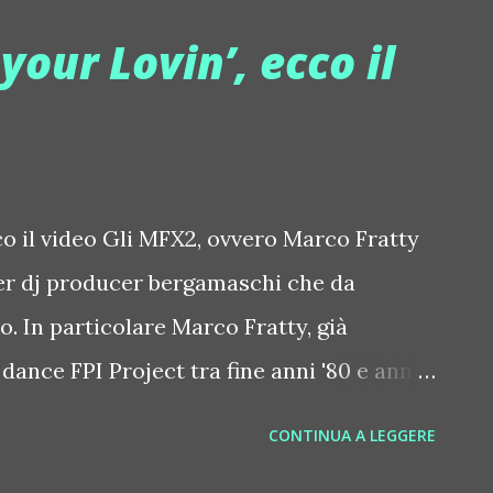
rano, per sorprendere e stupire. E'
your Lovin’, ecco il
rreale, intrigante e maliziosa.. tutto
 al The Singer di Milano l'8 luglio va in
sieme alla musica di Biba dj. "CircoNero
colo che non si limita al semplice
co il video Gli MFX2, ovvero Marco Fratty
bella performance d'impatto a fare da
er dj producer bergamaschi che da
 show evolutivo, ricco di emozioni e
. In particolare Marco Fratty, già
ance FPI Project tra fine anni '80 e anni
lassifiche internazionali con varie hit tra
CONTINUA A LEGGERE
e", mentre Marco Flash fa ballare i locali