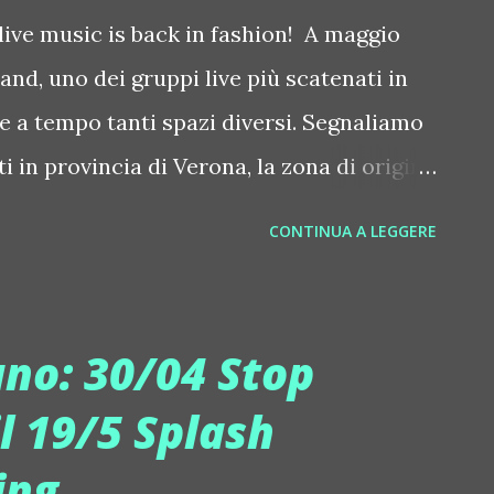
live music is back in fashion! A maggio
and, uno dei gruppi live più scatenati in
e a tempo tanti spazi diversi. Segnaliamo
 in provincia di Verona, la zona di origine
to e pure un concerto a Milano.
CONTINUA A LEGGERE
lberto Salaorni, gli AL-B.Band sono un
 ogni tipo di pubblico. Da 15 anni i loro
lia e non solo. Riassumendo, sono in
ano: 30/04 Stop
gan è: "live music is back in fashion",
il 19/5 Splash
ivo è tornata di moda. Un concerto di
ing
na volta vissuto, lo si dimentica