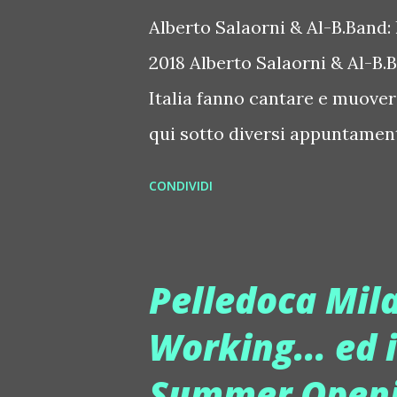
Alberto Salaorni & Al-B.Band: 
2018 Alberto Salaorni & Al-B.B
Italia fanno cantare e muover
qui sotto diversi appuntamenti
di un gruppo davvero scatena
CONDIVIDI
Capitanati dall'instancabile A
gruppo capace di far scatenare
concerti fanno divertire l'Ita
Pelledoca Mil
tournée da una vita. Il loro slo
Working... ed 
ovvero la (bella) musica dal v
Summer Open
questa formazione veronese, u