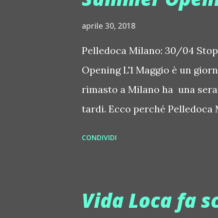
difficilmente. Non hanno mai 
aprile 30, 2018
all'altro a seconda dell'atmos
scelte sono sempre originali. 
Pelledoca Milano: 30/04 Stop
Opening L'1 Maggio è un giorno
rimasto a Milano ha una serata
tardi. Ecco perché Pelledoca 
poco e ha tutto il diritto di div
CONDIVIDI
Working e prevede una cena c
compreso. (Prosciutto e melo
gamberoni, Tagliata di spada
Vida Loca fa s
melanzane grigliate, Acqua, un