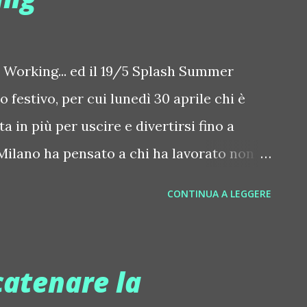
una scaletta definita. Passano da un brano
fera e del feedback del pubblico. E le loro
Periodicamente al Al-B.Band reg...
 Working... ed il 19/5 Splash Summer
 festivo, per cui lunedì 30 aprile chi è
 in più per uscire e divertirsi fino a
Milano ha pensato a chi ha lavorato non
ertirsi. Il 30 aprile l'evento è infatti Stop
CONTINUA A LEGGERE
on menu speciale a € 25 a persona tutto
ne, Calamarata pomodorini e code di
 scamorza e pomodorini, Zucchine e
catenare la
a bottiglia di vino ogni 4 persone, caffè).