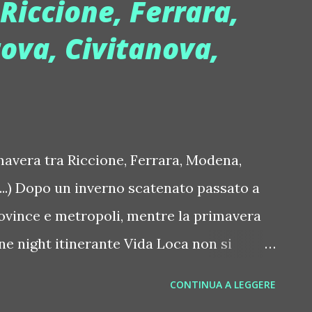
Riccione, Ferrara,
 mezzanotte a tarda notte si balla con Peter
va, Civitanova,
no. E che succede il 19 maggio? E'
a di Pelledoca Milano. Al mixer arriva Joe
e discografico e conduttore radiofonico
ed elettronica... A questo evento, oltre ai
mavera tra Riccione, Ferrara, Modena,
...) Dopo un inverno scatenato passato a
ovince e metropoli, mentre la primavera
one night itinerante Vida Loca non si
sta soprattutto, ma non solo, al mare.
CONTINUA A LEGGERE
inito di un party che mescola dj set, live