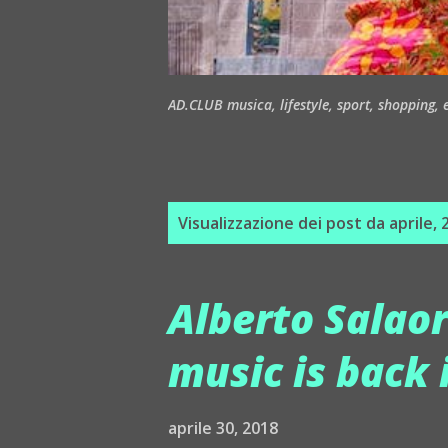
AD.CLUB musica, lifestyle, sport, shopping, ea
P
Visualizzazione dei post da aprile, 
o
s
Alberto Salaor
t
music is back 
aprile 30, 2018