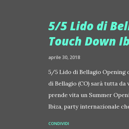
music, scenografia e coreogra
reggaeton, hip hop ed r'n'b, tr
5/5 Lido di Be
ballare Riccione, Ferrara, Mo
Touch Down Ib
party Vida Loca è poi un vero 
colpiscono al cuore, con scen
aprile 30, 2018
meraviglia in chi balla. Dj, vo
5/5 Lido di Bellagio Opening 
scenografi, coreografi, profess
di Bellagio (CO) sarà tutta da
come dare emozione. Il clima 
prende vita un Summer Openin
in un locale è folle,...
Ibiza, party internazionale che
affascinanti come il Lido di 
CONDIVIDI