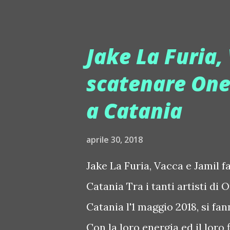
l'Italia, ce ne sono davvero p
visto che lo scenario, è unico,
internazionale, visto che la 
Jake La Furia,
turisti di tutto il mondo, statu
scatenare One
i dettagli di una primavera e
a Catania
secret, ma intanto il party d
Il party del 5 maggio è decis
aprile 30, 2018
Down sono decisamente hot. 
infatti a cura di questo super 
Jake La Furia, Vacca e Jamil 
Catania Tra i tanti artisti di
Catania l'1 maggio 2018, si fan
Con la loro energia ed il loro 