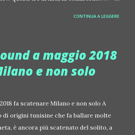
o muovere a tempo questo importante
CONTINUA A LEGGERE
altro uno dei rapper italiani più importanti
 una carriera di successo assoluto con i
ato l'album solista "Fuori da qui", un disco
 sound a maggio 2018
tire dall'omonima canzone "Fuori da qui",
ilano e non solo
oni. Il suo singolo "El Party" è stato uno
ate 2017 (...) Alessandro Vacca , noto
un rapper italiano naturalizzato
 2018 fa scatenare Milano e non solo A
cresciuto a Milano inizia a farsi strada
 di origini tunisine che fa ballare molte
neta, è ancora più scatenato del solito, a