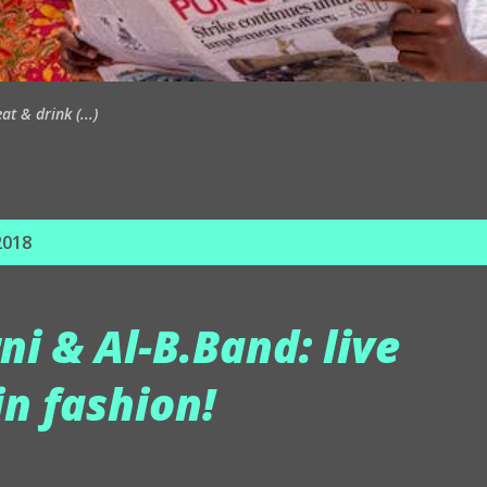
t & drink (...)
2018
ni & Al-B.Band: live
in fashion!