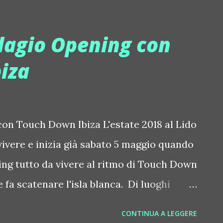
fie d'impatto passando tra pop,
a la fine di aprile e maggio 2018 fanno
llagio Opening con
dena, Mantova, Civitanova, Savona... Un
iza
show: sul palco vanno solo artisti che
ografie, e costumi che sanno creare
calist, performer, ballerini, mascotte,
con Touch Down Ibiza L'estate 2018 al Lido
ionisti degli effetti speciali (…) sanno
 vivere e inizia già sabato 5 maggio quando
di festa quando lo staff Vida Loca arriva
g tutto da vivere al ritmo di Touch Down
 fa scatenare l'isla blanca. Di luoghi
Bellagio, anche in un paese splendido come
CONTINUA A LEGGERE