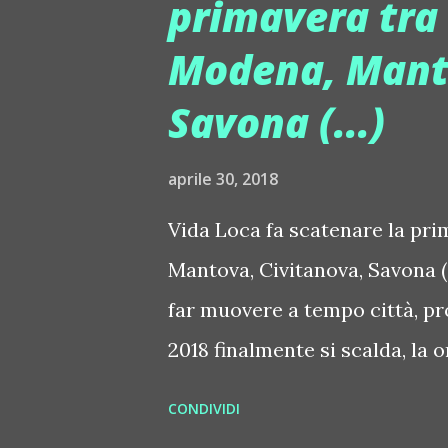
primavera tra 
Il party inizia alle 20.30 e da
Modena, Manto
K e la voce di Giancarlo Roma
prevista l'inaugurazione estiv
Savona (...)
T Vannelli, top dj, produttor
specializzato in musica house 
aprile 30, 2018
dett...
Vida Loca fa scatenare la pri
Mantova, Civitanova, Savona (
far muovere a tempo città, pr
2018 finalmente si scalda, la 
ferma, anzi accelera. E si spo
CONDIVIDI
Alcuni tra i party del tour inf