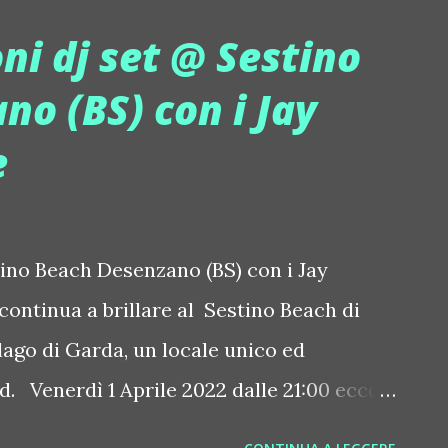
o stesso giorno è arrivato un altro remix,
ni dj set @ Sestino
e "Bring Back My Love" (Groovy Riddim
o (BS) con i Jay
o è appena più soft e si sentono forti e
e
mente retrò, insieme ad una melodia dal
fine, ecco DAN:ROS - "Another Day"
e venerdì 1 aprile. Una voce maschile dà
tino Beach Desenzano (BS) con i Jay
ontinua a brillare al Sestino Beach di
 lago di Garda, un locale unico ed
. Venerdì 1 Aprile 2022 dalle 21:00 ecco
vere. Si parte con aperitivo e buffet per