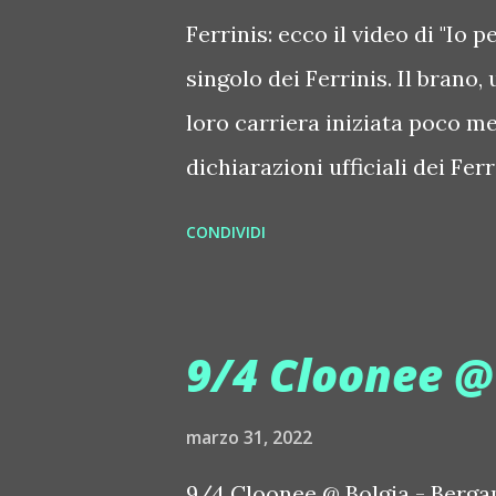
Ferrinis: ecco il video di "Io p
singolo dei Ferrinis. Il brano,
loro carriera iniziata poco me
dichiarazioni ufficiali dei Ferri
un rapporto finito, in cui uno
CONDIVIDI
tradimento ed esso disperato 
passato con lei attraverso i r
romagnoli hanno voluto racco
9/4 Cloonee @
consumata dai tradimenti per p
ufficiale è stato girato in due
marzo 31, 2022
montagna dalle parti di Santa 
9/4 Cloonee @ Bolgia - Berga