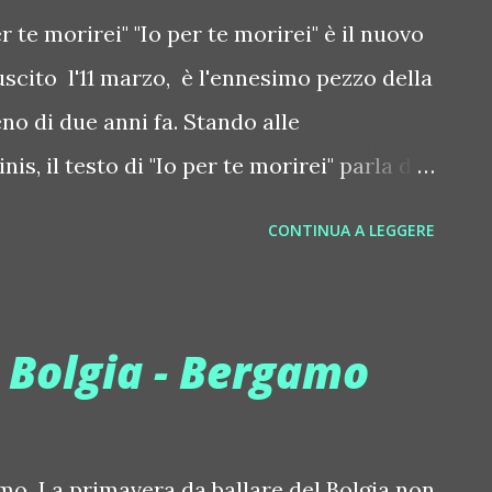
er te morirei" "Io per te morirei" è il nuovo
 uscito l'11 marzo, è l'ennesimo pezzo della
no di due anni fa. Stando alle
nis, il testo di "Io per te morirei" parla di
 dei protagonisti lascia il compagno per un
CONTINUA A LEGGERE
non fa altro che ripercorrere il tempo
icordi. Con questa canzone i cantanti
ntare una relazione vissuta al massimo e
 Bolgia - Bergamo
oi finire nel rimpianto. Il videoclip
 location diverse, la prima in una casa in
Sofia e la seconda al Cineflash a
mo La primavera da ballare del Bolgia non