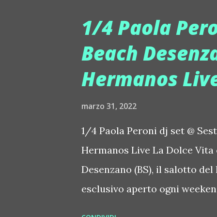
ci avvicina all'estate 2022. L
1/4 Paola Pero
questa volta per Sammy Deuc
Beach Desenzan
Records). Questa volta il ritm
Hermanos Liv
chiari fiati e atmosfera vara
deciso sapore funk & soul. In
marzo 31, 2022
(Cruise Music) che invece esc
energia e ritmo, così come il...
1/4 Paola Peroni dj set @ Ses
Hermanos Live La Dolce Vita c
Desenzano (BS), il salotto del
esclusivo aperto ogni weekend
un evento musicale tutto da vi