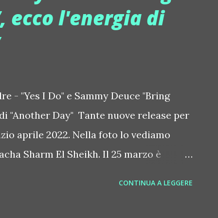
 ecco l'energia di
tro della scena anche a Dubai. Succede al
le dallo stile caldo e biker, sempre pieno
 è workshop, coffee shop, restaurant,
 a cura di Bruno Vitanza di Subsonic...
re - "Yes I Do" e Sammy Deuce "Bring
 di "Another Day" Tante nuove release per
zio aprile 2022. Nella foto lo vediamo
Pacha Sharm El Sheikh. Il 25 marzo è
- "Yes I Do" (IN It Together Records). Il
CONTINUA A LEGGERE
OS è decisamente melodico e scatenato,
to per un aperitivo infinito che pian piano