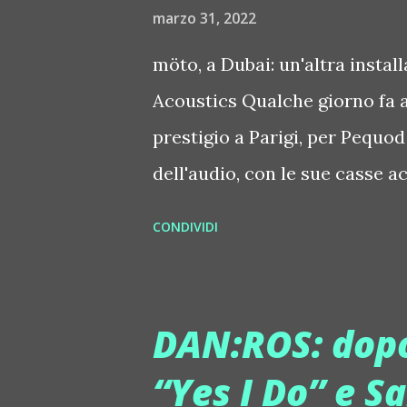
marzo 31, 2022
perfetta per il dancefloor, sa
dj set sempre coinvolgenti che 
möto, a Dubai: un'altra insta
Acoustics Qualche giorno fa 
prestigio a Parigi, per Pequod
dell'audio, con le sue casse a
mondo professionale e quello d
CONDIVIDI
installation a cura di Gaia R
giorno si fa vedere e sentire
impianto audio bianco e acci
DAN:ROS: dopo
minimale e metropolitano. Cam
“Yes I Do” e 
musica, e passando dall'elettro