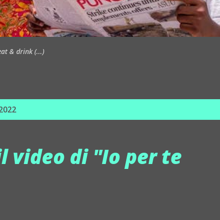
t & drink (...)
 2022
il video di "Io per te