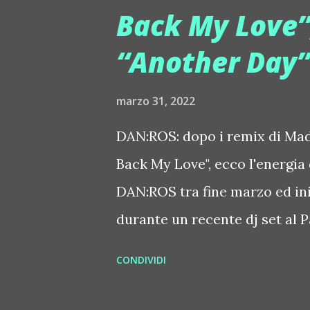
Back My Love”,
Pequod Acoustics sono al cen
möto, un ritrovo multifunziona
“Another Day”
di musica e Jam session. möto
barbershop... L'installazione è
marzo 31, 2022
DAN:ROS: dopo i remix di Mad
Back My Love", ecco l'energia
DAN:ROS tra fine marzo ed ini
durante un recente dj set al 
arrivato il suo remix di Madre 
CONDIVIDI
sound come sempre per DAN:R
il groove piano house è perfet