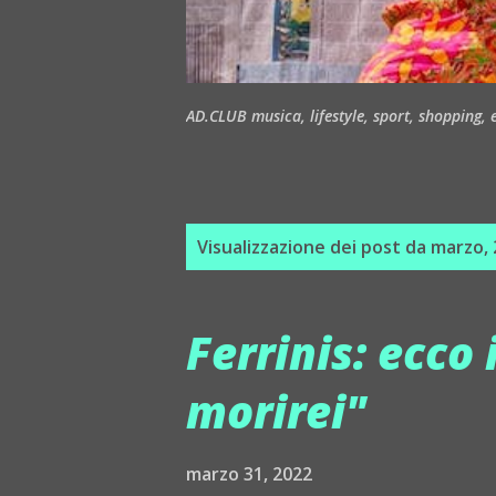
AD.CLUB musica, lifestyle, sport, shopping, ea
P
Visualizzazione dei post da marzo,
o
s
Ferrinis: ecco 
t
morirei"
marzo 31, 2022