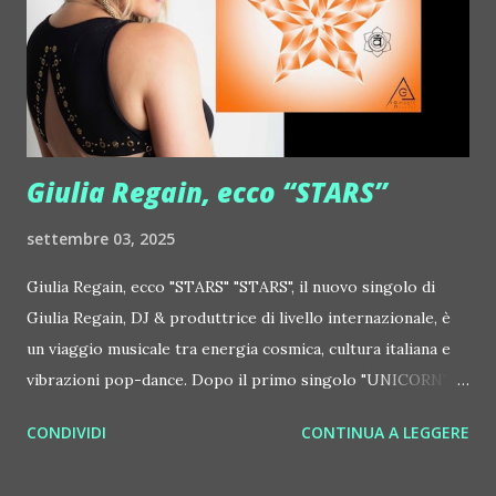
http://www.myspace.com/gonzpiration Italian Laptop
Orchestra feat. Alessio Bertallot Jimmy Edgar ::
http://www.myspace.com/colorstrip Jon Hopkins ::
http://www.myspace.com/jonhopkins Le Luci della
Centrale Elettrica Loco Dice ::
http://www.myspace.com/locod...
Giulia Regain, ecco “STARS”
settembre 03, 2025
Giulia Regain, ecco "STARS" "STARS", il nuovo singolo di
Giulia Regain, DJ & produttrice di livello internazionale, è
un viaggio musicale tra energia cosmica, cultura italiana e
vibrazioni pop-dance. Dopo il primo singolo "UNICORN",
prosegue la narrazione della #Gmagic STORY con la
CONDIVIDI
CONTINUA A LEGGERE
seconda release intitolata "STARS", interpretata dalla voce
inconfondibile di DHANY (Daniela Galli), icona della scena