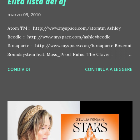
Elita lista dei dj
marzo 09, 2010
Atom TM :: http://www.myspace.com/atomtm Ashley
Beedle :: http://www.myspace.com/ashleybeedle
Bonaparte :: http://www.myspace.com/bonaparte Bosconi
Soundsystem feat: Mass_Prod, Rufus, The Clover ::
http://www.myspace.com/bosconirecords Byetone ::
CONDIVIDI
CONTINUA A LEGGERE
http://www.myspace.com/benderbyetone Chapelier Fou ::
http://www.myspace.com/chapelierfou Crystal Antlers ::
http://www.myspace.com/crystalantlers Metro Area feat.
Dashran Jehsrani :: http://www.myspace.com/metroarea
Deian :: http://www.myspace.com/deiansong Dixon ::
http://www.myspace.com/justdixon Frivolous ::
http://www.myspace.com/frivolouslive Frost ::
http://www.myspace.com/frostnorway Gonzales ::