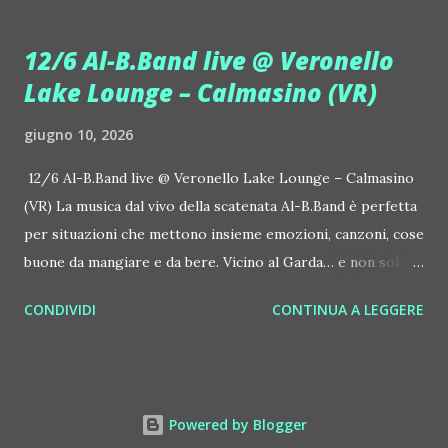
house-progressive internazionale e voce storica dei
Benassi Bros. Il nuovo singolo nasce dalla collaborazione
12/6 Al-B.Band live @ Veronello
tra Giulia Regain e Dhany, già insieme in precedenti
Lake Lounge – Calmasino (VR)
produzioni come "My Memories" (Universal) e "We Are
Colors" (Gmagic Records). "STARS" è un inno alla
giugno 10, 2026
connessione universale: un invito a riscoprire la nostra
natura di starseed, figli delle stelle, capaci di portare luce,
12/6 Al-B.Band live @ Veronello Lake Lounge – Calmasino
creatività ed empatia nel mondo. Con "STARS" Giulia Regain
(VR) La musica dal vivo della scatenata Al-B.Band è perfetta
porta avanti la sua visione musicale che fonde dance
per situazioni che mettono insieme emozioni, canzoni, cose
internazionale, a...
buone da mangiare e da bere. Vicino al Garda… e non solo. Il
12 giugno, venerdì, succede Veronello Lake Lounge –
CONDIVIDI
CONTINUA A LEGGERE
Calmasino (VR, Via Veronello 7), al fresco. Si ascolta anche la
musica della dj Laura Marcellini. Grigliata, drink e caffè 35
euro a persona, ingresso libero per chi arriva dopo cena.
Un concerto di questa formazione veronese, la Al-B.Band,
Powered by Blogger
una volta vissuto, lo si dimentica difficilmente. Per le