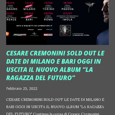
ore 13:30. Per candidarsi è possibile inviare il proprio
curriculum vitae con foto entro il 10 Marzo 2022
all'indirizzo email hr@dominasicily.it oppure presentarsi il
giorno del Recruiting, direttamente in struttura, con il
proprio cv. Domina sta cercando figure sono molto diverse
tra...
CESARE CREMONINI SOLD OUT LE
DATE DI MILANO E BARI OGGI IN
USCITA IL NUOVO ALBUM “LA
RAGAZZA DEL FUTURO”
febbraio 25, 2022
CESARE CREMONINI SOLD OUT LE DATE DI MILANO E
BARI OGGI IN USCITA IL NUOVO ALBUM "LA RAGAZZA
DEL FUTURO" Continua la corsa di Cesare Cremonini