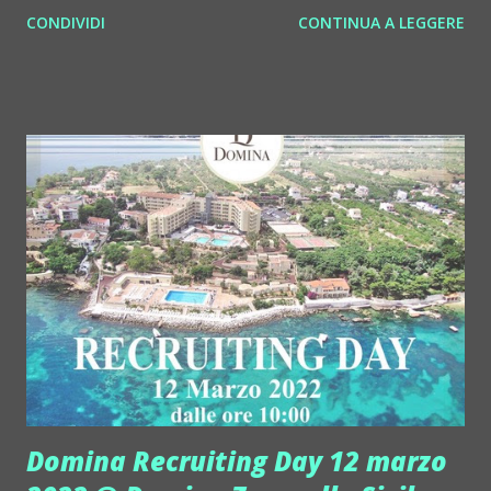
formato fisico e digitale " KIND OF VASCO " (Art in Live /
CONDIVIDI
CONTINUA A LEGGERE
Egea Music), un doppio album contenente alcuni dei brani
più famosi di Vasco Rossi rivisitati in chiave jazz per
omaggiare il rocker che ha da poco compiuto 70 anni. "
Kind Of Vasco " si compone di 15 brani in cui la tromba
prende il posto della voce per dare vita ad una metamorfosi
che unisce il rock al jazz, passando per sonorità proprie
della musica classica e della world music. Il progetto vede
anche la partecipazione di un'orchestra d'archi diretta dal
maestro Corrado Trabuio e l'intervento del violinista
indiano Neyveli S. Radhakrishna . L'idea del progetto nasce
dopo il successo della versione strumentale di " Sally ",
dall'album ...
Domina Recruiting Day 12 marzo