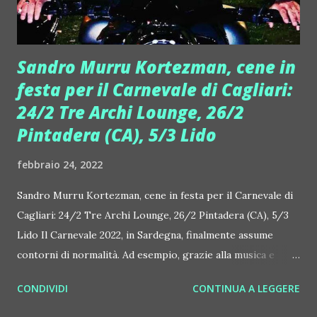
cantautorale italiana, dall'altra portando avanti una lunga...
Sandro Murru Kortezman, cene in
festa per il Carnevale di Cagliari:
24/2 Tre Archi Lounge, 26/2
Pintadera (CA), 5/3 Lido
febbraio 24, 2022
Sandro Murru Kortezman, cene in festa per il Carnevale di
Cagliari: 24/2 Tre Archi Lounge, 26/2 Pintadera (CA), 5/3
Lido Il Carnevale 2022, in Sardegna, finalmente assume
contorni di normalità. Ad esempio, grazie alla musica e
all'energia di Sandro Murru Kortezman, dj producer
CONDIVIDI
CONTINUA A LEGGERE
internazionale noto in tutto il mondo, vanno in scena
diverse cene in festa, appuntamenti che mettono insieme