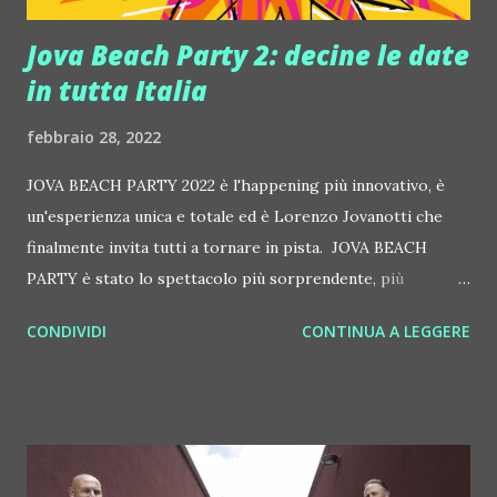
Jova Beach Party 2: decine le date
in tutta Italia
febbraio 28, 2022
JOVA BEACH PARTY 2022 è l'happening più innovativo, è
un'esperienza unica e totale ed è Lorenzo Jovanotti che
finalmente invita tutti a tornare in pista. JOVA BEACH
PARTY è stato lo spettacolo più sorprendente, più
apprezzato, il più visto (con oltre 600 mila spettatori), il
CONDIVIDI
CONTINUA A LEGGERE
più "conversato sul web" (5,8 Miliardi di impressions sui
social), e il primo grande evento nato con una forte
attenzione per l'ambiente con risultati clamorosi. JOVA
BEACH PARTY è un concept unico che ha lasciato il segno e
che ha impresso questo momento nella memoria di tutti
coloro che lo hanno vissuto. JOVA BEACH PARTY è il