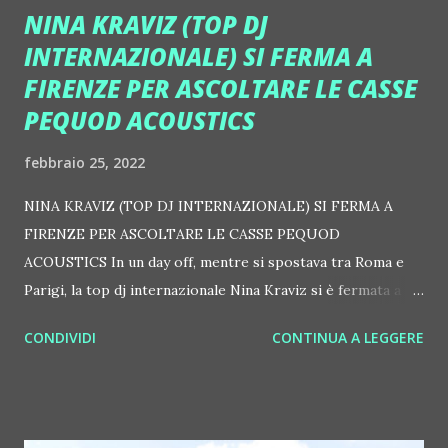
NINA KRAVIZ (TOP DJ
INTERNAZIONALE) SI FERMA A
FIRENZE PER ASCOLTARE LE CASSE
PEQUOD ACOUSTICS
febbraio 25, 2022
NINA KRAVIZ (TOP DJ INTERNAZIONALE) SI FERMA A
FIRENZE PER ASCOLTARE LE CASSE PEQUOD
ACOUSTICS In un day off, mentre si spostava tra Roma e
Parigi, la top dj internazionale Nina Kraviz si è fermata a
Firenze per ascoltare le casse Hi-Pro Pequod Acoustics,
CONDIVIDI
CONTINUA A LEGGERE
un'eccellenza italiana che si sta facendo conoscere in club e
meeting point di tutto il mondo. Nel settore musicale e non
solo si parla di questo brand in forte crescita e Nina Kraviz,
sempre attenta alle novità del sound, non ha perso