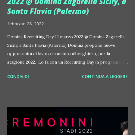
2022 @ Domina Zagarella Sicily, a
Santa Flavia (Palermo)
febbraio 28, 2022
Domina Recruiting Day 12 marzo 2022 @ Domina Zagarella
Sicily, a Santa Flavia (Palermo) Domina propone nuove
opportunità di lavoro in ambito alberghiero, per la
stagione 2022. Lo fa con un Recruiting Day in programma il
12 marzo 2022 dalle 10 al Domina Zagarella Sicily, a Santa
CONDIVIDI
CONTINUA A LEGGERE
Flavia (PA). In particolare, le proposte lavorative sono per
tre strutture: lo stesso Domina Zagarella Sicily, The Beach
Luxury Club, in apertura proprio presso Domina Zagarella
e Domina Borgo Degli Ulivi Lake Garda, sul Lago di Garda,
a Gardone Riviera (BS). I manager dell'azienda
incontreranno i possibili candidati, per un colloquio
conoscitivo, durante il Recruiting Day, dalle ore 10:00 alle