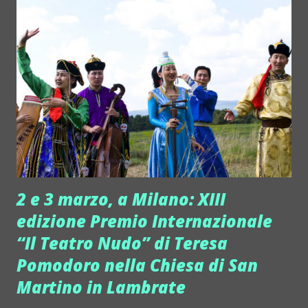
l'occasione di godersi una lunga demo nel verde delle
colline di Fiesole. Le casse Pequdod Acoustics, dopo
essersi fatte notare per le loro forme generose, mettono
infatti insieme la qualità sonora dell'hi fi e la versatilità
degli impianti audio professionali, per questo sono Hi-Pro.
Progettate secondo una tecnologia innovativa, hanno un
design che colpisce... ma non è una scelta dei due ingegneri
fiorentini, Andrea e Simone Ugolini, che le hanno create.
"Non potevano che avere questa...
2 e 3 marzo, a Milano: XIII
edizione Premio Internazionale
“Il Teatro Nudo” di Teresa
Pomodoro nella Chiesa di San
Martino in Lambrate