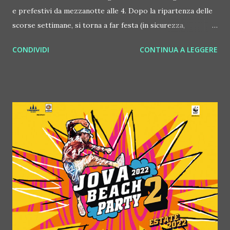
e prefestivi da mezzanotte alle 4. Dopo la ripartenza delle
scorse settimane, si torna a far festa (in sicurezza,
seguendo tutte le regole di questo difficile periodo) anche
CONDIVIDI
CONTINUA A LEGGERE
venerdì 4 e sabato 5 marzo 2022. In particolare, venerdì 4
marzo va in scena il pop party Vida Loca. E' una serata che
anima già da tempo tutto il Mediterraneo: dj d'eccellenza,
un corpo di ballo di qualità assoluta e un mix di emozioni
tutto da vivere a ritmo di pop, hit e sound latino, quello che
fa ballare il mondo in questo periodo. Mentre si balla sul
dancefloor, sui palchi del #Costez prendono vita show
d'eccellenza. Vida Loca, riassumendo è un musical tutto da
ballare. La festa, oltre che in tutta Italia, in questo periodo
prende vita ogni venerdì al Matis di Bologna, mentre il
sabato gli artisti VL si spostano al Peter Pan di Riccione
(RN). Costez è un brand simbolo di divertimento, ...