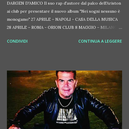
DARGEN D'AMICO Il suo rap d'autore dal palco dell'Ariston
ai club per presentare il nuovo album "Nei sogni nessuno è
monogamo" 27 APRILE – NAPOLI - CASA DELLA MUSICA
28 APRILE – ROMA - ORION CLUB 8 MAGGIO – MILANO -
ALCATRAZ CLUB 13 MAGGIO – BOLOGNA - ESTRAGON
CONDIVIDI
CONTINUA A LEGGERE
CLUB Torna finalmente dal vivo dopo la fortunata
esperienza sanremese il cantautorap Dargen D'Amico, uno
dei nomi che ha destato più curiosità in assoluto durante
l'ultima rassegna targata Amadeus. Classe 1980, cresciuto a
Milano, di lui si sa che sfugge agli sguardi (grazie agli
onnipresenti occhiali da sole, la sua finestra sul mondo) e
che preferisce lasciare parlare la sua musica. Nato
artisticamente con l'hip hop degli anni '90, fin dal suo
primo album solista Musica senza musicisti del 2006 ha
saputo inventare una chiave del tutto personale al rap, da
una parte pescando a piene mani dalla tradizione