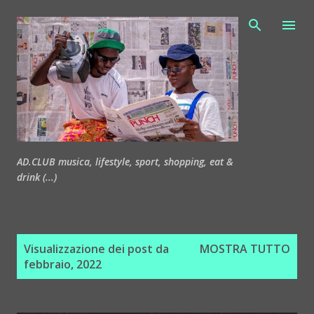
Passa ai contenuti principali
AD.CLUB musica, lifestyle, sport, shopping, eat &
drink (...)
P
Visualizzazione dei post da
MOSTRA TUTTO
o
febbraio, 2022
s
t