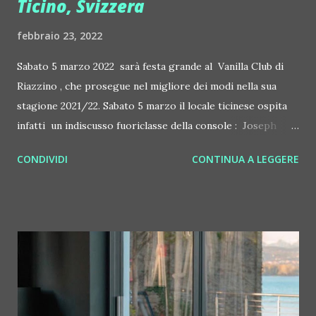
Ticino, Svizzera
febbraio 23, 2022
Sabato 5 marzo 2022 sarà festa grande al Vanilla Club di
Riazzino , che prosegue nel migliore dei modi nella sua
stagione 2021/22. Sabato 5 marzo il locale ticinese ospita
infatti un indiscusso fuoriclasse della console : Joseph
Capriati , atteso da un calendario che lo vedrà protagonista
CONDIVIDI
CONTINUA A LEGGERE
nei migliori locali e nei migliori festival mondiali, Ultra
Music Festival di Miami e Tomorrowland in Belgio in primis.
Capriati suonerà al Vanilla per la prima volta in assoluto, un
nome prestigioso come pochi altri al mondo e che succede
nella programmazione stagionale a Marco Carola, Ilario
Alicante, Locodice e a Deborah de Luca.