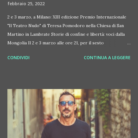
febbraio 25, 2022
2 e 3 marzo, a Milano: XIII edizione Premio Internazionale
"Il Teatro Nudo" di Teresa Pomodoro nella Chiesa di San
Martino in Lambrate Storie di confine e libertà: voci dalla
Mongolia Il 2 e 3 marzo alle ore 21, per il sesto
appuntamento della XIII edizione del Premio Internazionale
CONDIVIDI
CONTINUA A LEGGERE
"Il Teatro Nudo di Teresa Pomodoro" il No'hma presenta –
nella suggestiva Chiesa di San Martino in Lambrate, via dei
Canzi 33 a Milano – lo spettacolo "Storie di confine e
libertà, voci dalla Mongolia", con la partecipazione del
musicista Enkhjargal Dandarvaanchig. L'artista è
contraddistinto da un virtuosismo che trasmette
musicalmente l'armonia della propria cultura. Il No'hma
diretto da Livia Pomodoro prosegue nella sua vocazione di
portare il teatro fuori dal teatro, "disseminando" spettacoli
di alta qualità sul territorio, dal centro alle periferie.