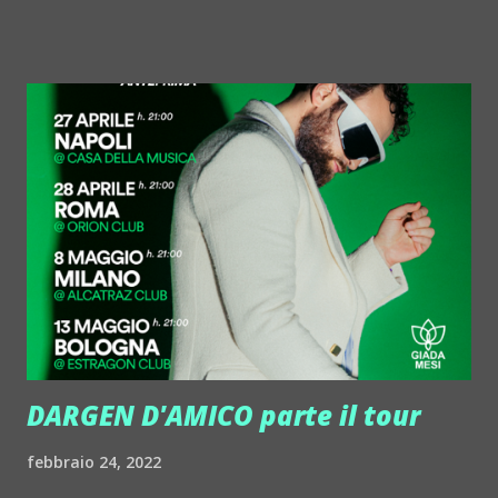
realizzato con Mark Coppi e Venessa Jackson ed esce
sull'americana Nervous Records, una delle label di
riferimento in ambito house e dintorni. "Per me collaborare
con una label come Nervous è sia un grande traguardo sia il
punto di partenza per nuove avventure professionali e
musicali", spiega l'artista. Lo stesso giorno, esce anche il
DAN:ROS remix di Romeo's Fault "You Are The Reason" su
(Anticodon), mentre il 25 marzo arriva un altro remix,
quello di Sammy Deuce - "Bring Back My Love" (Groovy
Riddim Records). Chi è DAN:ROS? Originario di San Marino,
Danilo Rossini, al mixer DA...
DARGEN D'AMICO parte il tour
febbraio 24, 2022