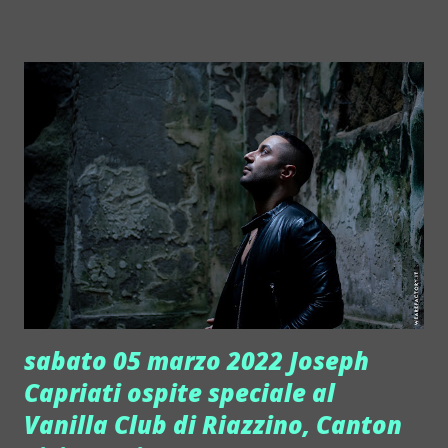
chi ha voglia di mangiar bene con chi ha voglia di divertirsi
e persone di tutte le età. Ecco i prossimi tre appuntamenti,
tutti e tra a Cagliari: giovedì grasso 24/2 Murru è al Tre
Archi Lounge, sabato 26/2 al Pintadera ), 5/3 Lido. Qui i
riferimenti dei tre spazi: Tra Archi Cagliari:
https://trearchicagliari.it ; Pintadera Cagliari:
https://www.facebook.com/pintaderacagliari/ ; Lido
Cagliari: http://www.lidocagliari.com . La musica di Sandro
Murru Kortezman, professionista di grande esperienza, fa
la differenza. Murru sa sempre come stupire il pubblico tra
ritmo e ...
sabato 05 marzo 2022 Joseph
Capriati ospite speciale al
Vanilla Club di Riazzino, Canton