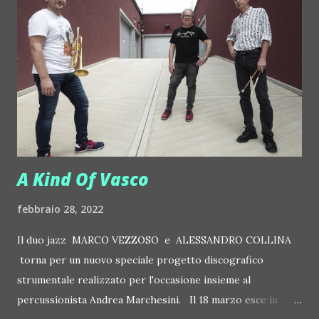
primo grande evento itinerante al mondo che parla di
ambiente e lo fa mentre i corpi sono a contatto con la
natura nella sua forma più ancestrale e magica con la
massima attenzione possibile per la sostenibilità. Con
WWF e Intesa Sanpaolo, dopo la collaborazione del 2019,
nasce infatti una nuova ambiziosa iniziativa "Ri-Party-Amo:
puliamo e recuperiamo 20 milioni...
A Kind Of Vasco
febbraio 28, 2022
Il duo jazz MARCO VEZZOSO e ALESSANDRO COLLINA
torna per un nuovo speciale progetto discografico
strumentale realizzato per l'occasione insieme al
percussionista Andrea Marchesini. Il 18 marzo esce in