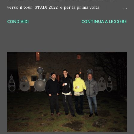
verso il tour STADI 2022 e per la prima volta
all'autodromo Enzo e Dino Ferrari di Imola il 2 luglio - già
CONDIVIDI
CONTINUA A LEGGERE
oltre 50 mila biglietti venduti solo per questa data e sold
out a Milano e Bari - trainata dall'uscita oggi del nuovo
disco " LA RAGAZZA DEL FUTURO ", attesissimo album di
inediti del cantautore bolognese. Il calendario completo del
live: 9 giugno 2022 – LIGNANO , Stadio Teghil (data
zero) 13 giugno 2022 – MILANO , Stadio San Siro (SOLD
OUT) 15 giugno 2022 – TORINO , Stadio Olimpico 18
giugno 2022 – PADOVA , Stadio Euganeo 22 giugno 2022 –
FIRENZE , Stadio Artemio Franchi 25 giugno 2022 – BARI ,
Stadio Arena Della Vittoria (SOLD OUT) 28 giugno 2022 –
ROMA , Stadio Olimpico 2 luglio 2022 – IMOLA ,
Autodromo Internazionale Enzo e Dino Ferrari