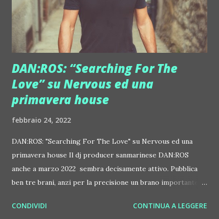
Questo è un impegno culturale e una funzione sociale che
rende unico il No'hma; una "disse...
DAN:ROS: “Searching For The
Love” su Nervous ed una
primavera house
febbraio 24, 2022
DAN:ROS: "Searching For The Love" su Nervous ed una
primavera house Il dj producer sanmarinese DAN:ROS
anche a marzo 2022 sembra decisamente attivo. Pubblica
ben tre brani, anzi per la precisione un brano importante e
due remix, anch'essi senz'altro non secondari. Il primo, in
CONDIVIDI
CONTINUA A LEGGERE
uscita il 4 marzo, si chiama "Searching For The Love", l'ha