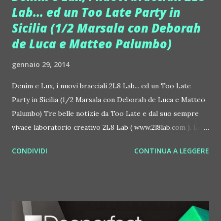
Lab... ed un Too Late Party in
Sicilia (1/2 Marsala con Deborah
de Luca e Matteo Palumbo)
gennaio 29, 2014
Denim e Lux, i nuovi bracciali 2L8 Lab... ed un Too Late
Party in Sicilia (1/2 Marsala con Deborah de Luca e Matteo
Palumbo) Tre belle notizie da Too Late e dal suo sempre
vivace laboratorio creativo 2L8 Lab ( www.2l8lab.com ). Le
prime due sono nuovi braccialetti, perfetti per avvicinarsi
CONDIVIDI
CONTINUA A LEGGERE
all'estate 2014 con lo stile giusto. Lux è un bracciale in lycra
in tante diverse versioni. I temi delle decorazioni sono
Gooluck, Stars ed Infinity. I 6 colori (Black, Acd Pink, Acd
Light Blue, Magenta, Gold) bastano per raccontare ogni
personalità. Denim è invece un bracciale in jeans. Anche in