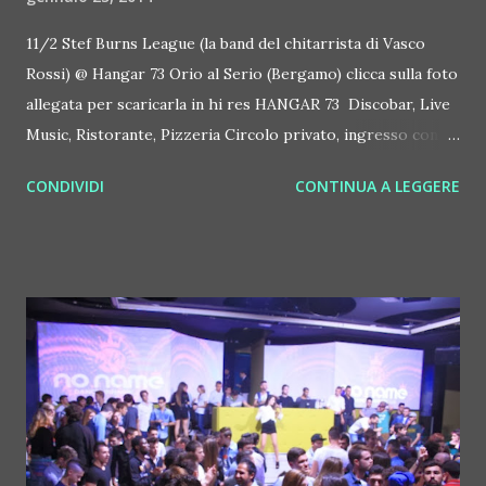
11/2 Stef Burns League (la band del chitarrista di Vasco
Rossi) @ Hangar 73 Orio al Serio (Bergamo) clicca sulla foto
allegata per scaricarla in hi res HANGAR 73 Discobar, Live
Music, Ristorante, Pizzeria Circolo privato, ingresso con
tessera ENTES via Galilei 73 Orio Al Serio - Bg (zona
CONDIVIDI
CONTINUA A LEGGERE
Aeroporto) info 338 3000769 http://www.hangar73.it Da
mercoledì alla domenica dalle 19 alle 3, posteggio gratuito
Grande concerto evento all'Hangar 73 di Orio al Serio
(Bergamo) il prossimo 11 febbraio 2014. Sul palco del locale
arriva infatti la band di Steff Burns, storico chitarrista di
Vasco Rossi e molti altri protagonisti del rock
internazionali. L'ingresso è come sempre riservato ai soci
ENTES. Il concerto inizia alle ore 21.45. Chi lo desidera può
cenare all'Hangar. Un ritorno tanto atteso e molto
apprezzato, quello di Stef. Cinque anni dopo "World