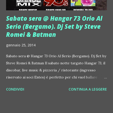
Sabato sera @ Hangar 73 Orio Al
Serio (Bergamo). Dj Set by Steve
Romei & Batman
gennaio 25, 2014
Sabato sera @ Hangar 73 Orio Al Serio (Bergamo). Dj Set by
Steve Romei & Batman Il sabato notte targato Hangar 73, il
discobar, live music & pizzeria / ristorante (ingresso
riservato ai soci Entes) è perfetto per chi vuol ballare
musica a 360 gradi. La musica è revival anni '70 - 80, dance
CONDIVIDI
CONTINUA A LEGGERE
anni '90 e non manca un dance mix che tocca anche i
successi del momento... e si parte sempre con videomix e
messaggeria a cura di Batman Dj. Al mixer dell'Hangar si
alternano sempre Steve Romei & Batman, due grandi