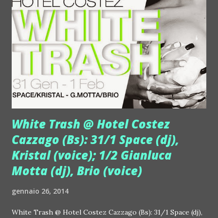
Max Pezzali. Lo stesso Pezzali è rimasto colpito e divertito
dalla sua voce, con le stesse sfumature e cadenze: un clone
perfetto per una tribute band! Fabrizio è il leader e
fondatore dei Time Out. www.maxpezzaliofficialtribute.it
Sabato 1 febbraio all'Hangar 73 di Orio (Bg) invece va in
scena un doppio dj set, quello di Batman e Steve Romei. Il
sabato notte ...
White Trash @ Hotel Costez
Cazzago (Bs): 31/1 Space (dj),
Kristal (voice); 1/2 Gianluca
Motta (dj), Brio (voice)
gennaio 26, 2014
White Trash @ Hotel Costez Cazzago (Bs): 31/1 Space (dj),