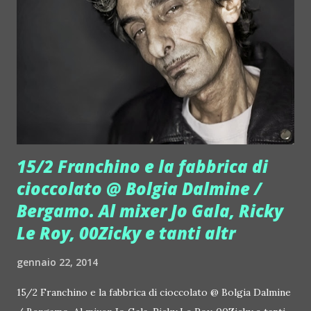
Glazersound (remixer, tra gli altri, per "Take U Luve" di
Offbeat, eSquire &amp; Polina Griffith:
https://soundcloud.com/glazersound ) ed Mc Fago, uno dei
vocalist più amati d'Italia (
https://www.facebook.com/MC.Fago.Official ). Fago è voce
del programma e pure selector musicale. I tre ogni
settimana selezionano successi, poi ospitano un top dj
diverso. Nella seconda puntat...
15/2 Franchino e la fabbrica di
cioccolato @ Bolgia Dalmine /
Bergamo. Al mixer Jo Gala, Ricky
Le Roy, 00Zicky e tanti altr
gennaio 22, 2014
15/2 Franchino e la fabbrica di cioccolato @ Bolgia Dalmine