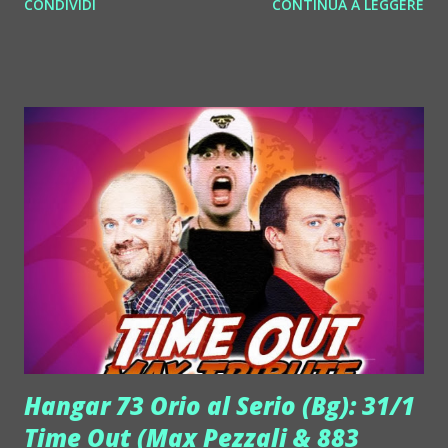
CONDIVIDI
CONTINUA A LEGGERE
Sant'Abbondio 7, Como info@madeclubcomo.com tel.
031268356, 3938008071 FOTO HI RES ED INFO MADE
(oppure clicca sulla foto allegata alla mail)
http://www.lorenzotiezzi.it/lorenzotiezzi.it/made_club.h
tml 31/1 Theatre by Les Folies Du Plaisir @ Made Club
Como. Al mixer Massimino Lippoli Venerdì 31 gennaio 2014
è una data importante per chi ama la house a Como e non
solo. E' una data da segnare bene in chiaro sull'agenda, visto
che va in scena una festa unica. Per riscoprire lo spirito
che ha accompagnato i primi party de "Les Folies Du
Plaisir", la più storica organizzazione house di Como e
dintorni (è attiva dal 1993), Made Club, la disco numero uno
di Como da sempre, ha deciso di affiancare all'incredibile
contenu...
Hangar 73 Orio al Serio (Bg): 31/1
Time Out (Max Pezzali & 883