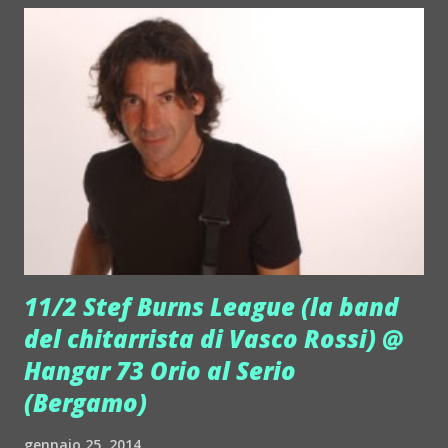
professionisti della console capaci di far scatenare ogni
pubblico. Discobar, Ristorante, Pizzeria Circolo privato,
ingresso con tessera ENTES via Galilei 73 Orio Al Serio -
Bg (zona Aeroporto) info 338 3000769
http://www.hangar73.it Da mercoledì alla domenica dalle 19
alle 3, posteggio gratuito
11/2 Stef Burns League (la band
del chitarrista di Vasco Rossi) @
Hangar 73 Orio al Serio
(Bergamo)
gennaio 25, 2014