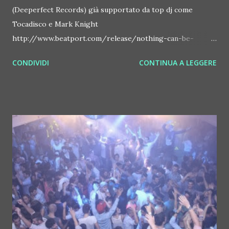
(Deeperfect Records) già supportato da top dj come
Tocadisco e Mark Knight
http://www.beatport.com/release/nothing-can-be-
changed/1222425 Dj e produttore tra i più attivi dello
CONDIVIDI
CONTINUA A LEGGERE
scenario techno olandese, il giovane Reinier Zonneveld (
www.soundcloud.com/reinier-zonneveld ) torna a
collaborare con Deeperfect Records, l'etichetta del top dj
producer toscano Stefano Noferini. La release in questione,
"Nothing Can Be Changed", è composta da due tracce
interessanti, di gran livello e capaci di spaziare con abilità
tra techno, minimal e deep, caratteristica che accomuna
diverse produzioni di questo dj. La prima traccia, "Nothing
Can Be Changed", già nelle valigie di top dj come Mark
Knight (ToolRoom) o Tocadisco, è melodica e di grande
atmosfera; mentre la seconda, "Pact", è invece un viaggio
elettronico dalle tinte decisamente dark... Deeperfect