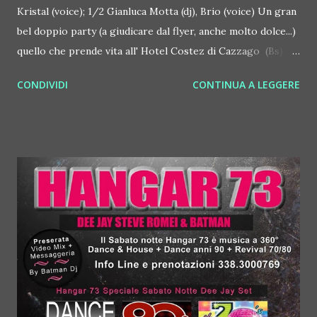
Kristal (voice); 1/2 Gianluca Motta (dj), Brio (voice) Un gran
bel doppio party (a giudicare dal flyer, anche molto dolce...)
quello che prende vita all' Hotel Costez di Cazzago (Bs)
venerdì 31 dicembre e sabato 1 febbraio 2014. Il titolo è
CONDIVIDI
CONTINUA A LEGGERE
tutto un programma, White Trash. E' insomma una doppia
festa chiaramenta ispirato ai mitici party in bianco dello
Studio 54 di New York. Erano feste folli, in cui intellettuali
ed artisti come Andy Warhol si mescolavano a personaggi
come Bianca Jagger, che una volta arrivà arrivò addirittura
cavalcando un candido stallone bianco... L'atmosfera al
Costez, situato nella frizzante Franciacorta, più che
peccaminosa, è spensieriata e divertente, grazie anche alla
consueta formula vincente: ingresso libero e consumazione
facoltativa. Venerdì 31/1 al mixer c'è Space, solido resident
del Circus di Brescia, alla voce la bella e brava Kristal.
Sabato 1 febbraio alla voce c'è Brio,...