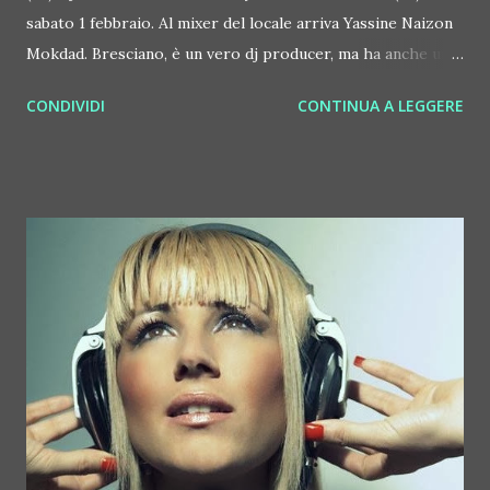
sabato 1 febbraio. Al mixer del locale arriva Yassine Naizon
Mokdad. Bresciano, è un vero dj producer, ma ha anche un
passato in tv (al Grande Fratello). Spesso lavora all'estero,
CONDIVIDI
CONTINUA A LEGGERE
accanto a dj noti in tutto il mondo. Skyline Dj set dalle 23
circa ingresso libero e consumazione facoltativa via
Gramsci 6 Castelcovati (Bs) informazioni 348 269 2870
FOTO E BIOGRAFIA NAIZON qui (oppure clicca sulla foto
allegata) Bresciano, classe 1987, Yassine Naizon Mokdad è
un dj producer cresciuto a pane & soul. Per questo deve
ringraziare il padre, che sin da piccolo lo spinge ad
ascoltare artisti come Barry White, Lionel Richie, Peabo
Bryson e anche un po' di Elvis Presley. Sempre capace di
emozionare e di tramettere energia durante le sue serate
in giro per il mondo, Yassine è un dj producer con un
passato nel mondo della danza ma è soprattutto un artista
che ama viver...