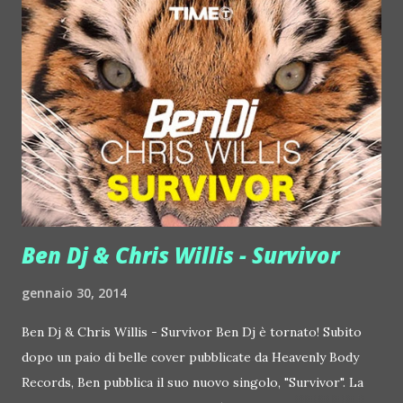
ingresso in prevendita 10 euro informazioni: 3465710877,
3480131714 Giulia Regain inizia a fare la DJ nel 2005. Dopo
la laurea in psicologia fa un anno di gavetta in Romagna
come DJ e inizia a lavorare già in tutta Italia in top club
come Hollywood a Milano, Cocoricò a Riccione, Prince a
Riccione , Capannina a Bologna , il Principe ad Arezzo,
Spazio Novecento a Roma, Giardini Naxos a Messina e
Sopravento a Porto Cervo. Nel 2007 diventa una
producer/remixer e in...
Ben Dj & Chris Willis - Survivor
gennaio 30, 2014
Ben Dj & Chris Willis - Survivor Ben Dj è tornato! Subito
dopo un paio di belle cover pubblicate da Heavenly Body
Records, Ben pubblica il suo nuovo singolo, "Survivor". La