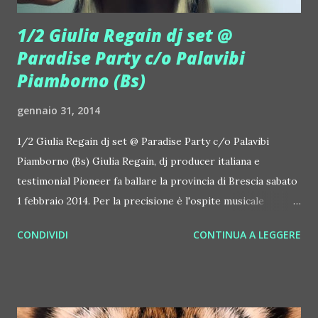
1/2 Giulia Regain dj set @
Paradise Party c/o Palavibi
Piamborno (Bs)
gennaio 31, 2014
1/2 Giulia Regain dj set @ Paradise Party c/o Palavibi
Piamborno (Bs) Giulia Regain, dj producer italiana e
testimonial Pioneer fa ballare la provincia di Brescia sabato
1 febbraio 2014. Per la precisione è l'ospite musicale
principale del Paradise Party presso l Palavibi Piamborno
CONDIVIDI
CONTINUA A LEGGERE
(Bs). Durante l'evento alla voce Mauro Gonzini, dj set Swp e
dj contest scratch Battle. FOTO HI RES ed INFO su GIULIA
REGAIN qui oppure clicca sull'immagine allegata Palavibi
via Nazionale Piamborno (Bs) Dalle 22 a tarda notte /