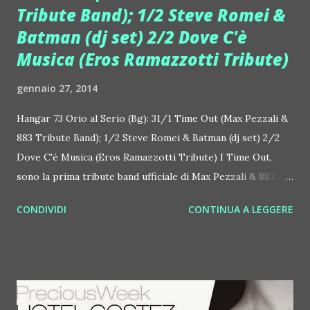
Tribute Band); 1/2 Steve Romei &
Batman (dj set) 2/2 Dove C'è
Musica (Eros Ramazzotti Tribute)
gennaio 27, 2014
Hangar 73 Orio al Serio (Bg): 31/1 Time Out (Max Pezzali &
883 Tribute Band); 1/2 Steve Romei & Batman (dj set) 2/2
Dove C'è Musica (Eros Ramazzotti Tribute) I Time Out,
sono la prima tribute band ufficiale di Max Pezzali & 883 ed
il 31/1 si esibiscono live all'Hangar 73 di Orio al Serio (Bg).
CONDIVIDI
CONTINUA A LEGGERE
La nascita della band risale al 2007, ma esplodono nel 2009
dopo l'incredibile successo del concerto all'Arena Live di
Mendrisio, Svizzera, lanciando una vera e propria moda
delle "883 tribute band", e ottenendo un buon successo in
tutta Italia. Alla voce c'è Fabrizio U., una sorta di sosia di