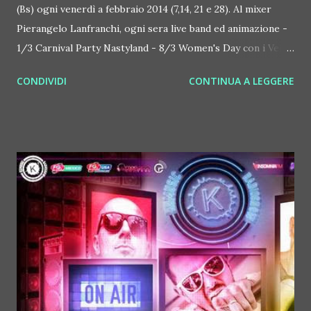
(Bs) ogni venerdì a febbraio 2014 (7,14, 21 e 28). Al mixer
Pierangelo Lanfranchi, ogni sera live band ed animazione -
1/3 Carnival Party Nastyland - 8/3 Women's Day con i Velini
di Striscia la Notizia FOTO HI RES CLICCANDO SULLA
CONDIVIDI
CONTINUA A LEGGERE
FOTO ALLEGATA E' il party perfetto per tutti coloro che
hanno nostalgia del periodo in cui la musica su vinile era la
vera protagonista delle serate e prende vita ogni venerdì di
febbraio al NoName di Lonato (Bs). All'ex Fura, una delle
disco più storiche d'Italia il 7,14, 21 e 28 febbraio 2014 arriva
Pierangelo Lanfranchi, con i suoi dischi anni '60, '70, '80 e
'90. Le hit di un periodo storico lungo 40 anni dedicate
anche a chi non è più un teen ager ma non per questo la
sera vuol sempre rimanere a casa a ricordare il passato. E
non ci sarà solo un grande dj come Lanfranchi: ogni sera
inizierà alle 22 circa, un orario insolito per le disco, con le
sonorità di un tempo, dal...