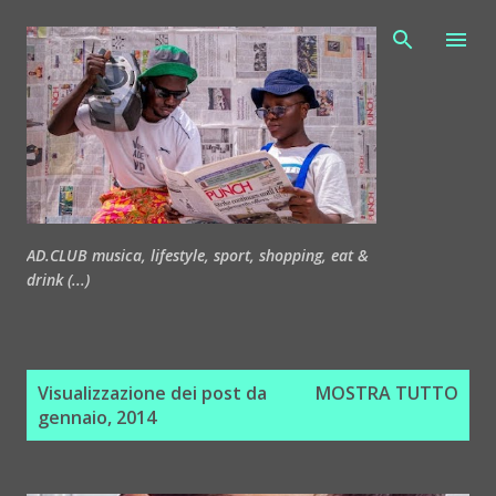
Passa ai contenuti principali
AD.CLUB musica, lifestyle, sport, shopping, eat &
drink (...)
P
Visualizzazione dei post da
MOSTRA TUTTO
o
gennaio, 2014
s
t