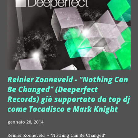
questo caso i temi sono tre (Goodluck, Anchor, Infinity). I
colori invece sono solo due (Blue, Lightblue), quelli più
classici per i jeans. I nuovi bracciali 2L8 Lab sono presentati
in rocchetti in legno perfetti anche per sceglierli a casa
propria, non solo per i negozi. A partire dal 10 febbraio
Denim e Lux sono disponibili nei negozi e su
shop.too2late.com a 19 euro. PHOTO HI RES TOO LATE
(cli...
Reinier Zonneveld - "Nothing Can
Be Changed" (Deeperfect
Records) già supportato da top dj
come Tocadisco e Mark Knight
gennaio 28, 2014
Reinier Zonneveld - "Nothing Can Be Changed"