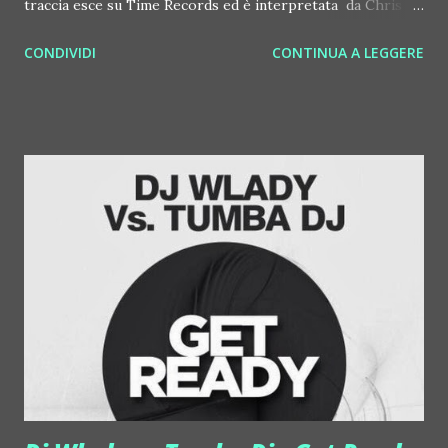
traccia esce su Time Records ed è interpretata da Chris
Willis. Per chi non lo sapesse, Willis, singer/songwriter di
CONDIVIDI
CONTINUA A LEGGERE
Atlanta famoso per aver scritto alcuni dei più grandi
successi di David Guetta come "Love Is Gone" e "Getting'
Over You". Tra le versioni spicca un gran bel remix di
Cristian Marchi. Ben Abdallah Taoufik aka Ben Dj, è un dj
italiano di origini tunisine molto conosciuto a livello
nazionale ed internazionale. I suoi dj set lo portano sempre
in giro per il mondo da Miami ad Ibiza, dall'Europa all'Asia,
passando dall'Arabia Saudita; insomma Ben Dj è pronto a
confermare il suo successo anche come producer dopo i
singoli "Rock It", "Keep On Run Away", "Freedom Call", "I'm In
Love", "Smile" e "Heroes...