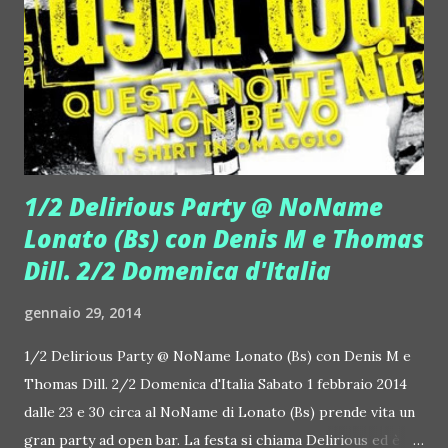
electro house e progressive, perfetta per far muovere a
tempo l'Europa e non solo... ed è solo il primo passo di un
lungo sogno musicale che può portarli lontano. "Vogliamo
creare un team, questa traccia è solo il primo passo",...
1/2 Delirious Party @ NoName
Lonato (Bs) con Denis M e Thomas
Dill. 2/2 Domenica d'Italia
gennaio 29, 2014
1/2 Delirious Party @ NoName Lonato (Bs) con Denis M e
Thomas Dill. 2/2 Domenica d'Italia Sabato 1 febbraio 2014
dalle 23 e 30 circa al NoName di Lonato (Bs) prende vita un
gran party ad open bar. La festa si chiama Delirious ed è