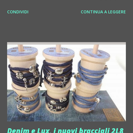
giunta ormai alla quarta edizione. Al mixer Denis M, solito
CONDIVIDI
CONTINUA A LEGGERE
resident del club insieme a Toma, giovane vocalist ormai
affermato sul Garda e non solo. Nel Music Love Privè al
mixer arriva invece Thomas Dill, scatenato come sempre.
All'entrata a tutti i partecipanti sarà dato un regalo
speciale: una t shirt da indossare durante la serata e pure
dopo, perché no? Si continua a ballare con la Domenica
d'Italia il 2 febbraio. Fino alle 3 di notte si balla con ingresso
libero e consumazione facoltativa, con la musica più happy
e divertente del pianeta (isole comprese). Al mixer Denis M,
sul palco NoName Performer, belle immagini sugli
schermi... è un gran bel modo per chiudere il weekend.
NoName www.nonameclub.it info 3407675118 Via
Lavagnone - 25060 Lon...
Denim e Lux, i nuovi bracciali 2L8