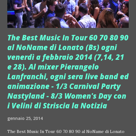
Universe Infinity" Stef Burns ed i suoi musicisti, ovvero gli
Steff Burns League, a novembre 2013 sono tornati con "...
The Best Music In Tour 60 70 80 90
al NoName di Lonato (Bs) ogni
venerdì a febbraio 2014 (7,14, 21
e 28). Al mixer Pierangelo
Lanfranchi, ogni sera live band ed
animazione - 1/3 Carnival Party
Nastyland - 8/3 Women's Day con
i Velini di Striscia la Notizia
gennaio 25, 2014
The Best Music In Tour 60 70 80 90 al NoName di Lonato