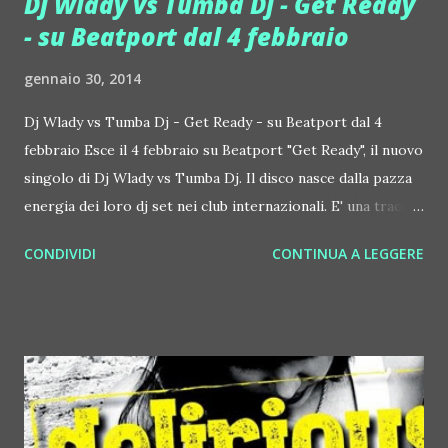
Dj Wlady vs Tumba Dj - Get Ready
- su Beatport dal 4 febbraio
gennaio 30, 2014
Dj Wlady vs Tumba Dj - Get Ready - su Beatport dal 4
febbraio Esce il 4 febbraio su Beatport "Get Ready", il nuovo
singolo di Dj Wlady vs Tumba Dj. Il disco nasce dalla pazza
energia dei loro dj set nei club internazionali. E' una traccia
perfetta per ogni festival EDM che si rispetti che trova già
CONDIVIDI
CONTINUA A LEGGERE
il consenso dei Top Dj Internazionali. Dj Wlady e Tumba Dj
si sono conosciuti alle console dei top club milanesi, spazi
in cui si fanno ascoltare ogni notte o quasi. "Get Ready" è il
primo disco che producono insieme. "E' nato subito un
grande feeling artistico che si è presto trasformato in un
progetto musicale contaminato dalle nostre esperienze e
dai nostri percorsi", raccontano. "Get Ready" è una bomba