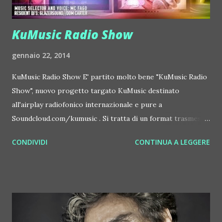
KuMusic Radio Show
gennaio 22, 2014
KuMusic Radio Show E' partito molto bene "KuMusic Radio
Show", nuovo progetto targato KuMusic destinato
all'airplay radiofonico internazionale e pure a
Soundcloud.com/kumusic . Si tratta di un format trasmesso
in mezzo mondo una volta a settimana. Lo show mette
CONDIVIDI
CONTINUA A LEGGERE
insieme alcune delle hit dance del momento (edm, house,
techno, tutto il meglio) ed un dj set d'eccezione. A
produrre e curare ogni settimana la trasmissione Dom
Carter (specialista in produzioni, remix e mash-up di
successo, molti dei quali disponibili sul suo Soundcloud:
https://soundcloud.com/dj-dom-carter ), il duo