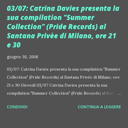
Tiësto ha fatto uscire "Elements Of Life DVD" (Black Hole -
03/07: Catrina Davies presenta la
Audioglobe), ovvero la registrazione live del concerto che
sua compilation "Summer
ha tenuto al Parken Stadium di Copenhagen, in Danimarca.
Collection" (Pride Records) al
Il dvd (disponibile anche in versione Blue Ray) contiene più
di quattro ore della performance di Tiësto... Non contento
Santana Privèe di Milano, ore 21
delle ottime vendite anche in Italia, arriva la sua nuova
e 30
compilation: , I n Search Of Sunrise 7: Asia. Il disco è stato
giugno 30, 2008
mixato e registrato in Tailandia e prosegue il giro del
mondo a colpi di trance, house e techno del top dj olande...
03/07: Catrina Davies presenta la sua compilation "Summer
Collection" (Pride Records) al Santana Privèe di Milano, ore
21 e 30 Giovedì 03/07 Catrina Davies presenta la sua
compilation "Summer Collection" (Pride Records) al Santana
Club, ore 21 e 30. La serata coincide con l'opening dello
CONDIVIDI
CONTINUA A LEGGERE
spazio Santana Privè, un club che funziona dall'aperitivo
fino a tarda notte. Presenti diversi artisti e personaggi
dello spettacolo gestiti dall'agenzia Santoro