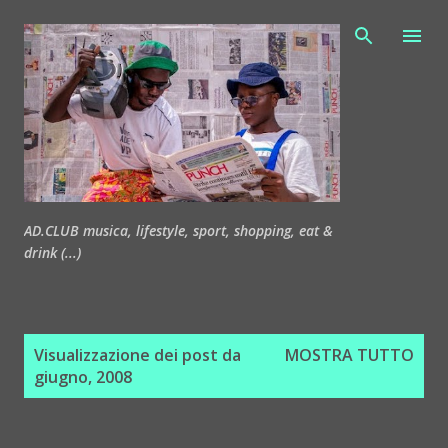
Passa ai contenuti principali
AD.CLUB musica, lifestyle, sport, shopping, eat &
drink (...)
P
Visualizzazione dei post da
MOSTRA TUTTO
o
giugno, 2008
s
t