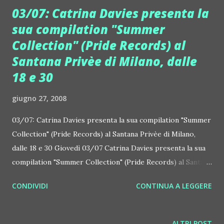
Herrera 12 luglio Baia Imperiale - Gabicce (Rn). Dj Colin
03/07: Catrina Davies presenta la
Peters 19 luglio Baia Imperiale - Gabicce (Rn). Dj Alex Miles
sua compilation "Summer
SALVACION IBIZA @ EL DIVINO OGNI MARTEDI' DAL 20/5
Collection" (Pride Records) al
AL 16/09 2008: IL LATO CHIC E CHILL DI IBIZA E'
TRASGRESSIVO foto del party in hi res su
Santana Privèe di Milano, dalle
www.lorenzotiezzi.it DOWNLOAD Club Salvacion Ibiza
18 e 30
Salvacion Ibiza è il party Italian style che anima El Divino
giugno 27, 2008
ogni martedì notte già a partire dal 20/5 e fino a metà
settembre 08 (a Ibiza l'estate è lunga e solo gli italiani
03/07: Catrina Davies presenta la sua compilation "Summer
continuano a non capire che i...
Collection" (Pride Records) al Santana Privèe di Milano,
dalle 18 e 30 Giovedì 03/07 Catrina Davies presenta la sua
compilation "Summer Collection" (Pride Records) al Santana
Club, ore 18 e 30. La serata coincide con l'opening dello
CONDIVIDI
CONTINUA A LEGGERE
spazio Santana Privè, un club che funziona dall'aperitivo
fino a tarda notte. Presenti diversi artisti e personaggi
dello spettacolo gestiti dall'agenzia Santoro
ALTRI POST