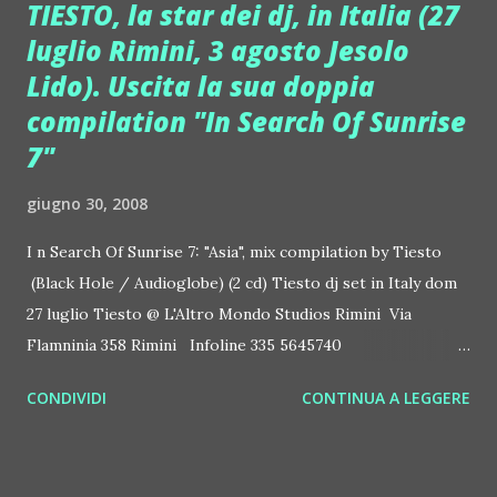
TIESTO, la star dei dj, in Italia (27
luglio Rimini, 3 agosto Jesolo
Lido). Uscita la sua doppia
compilation "In Search Of Sunrise
7"
giugno 30, 2008
I n Search Of Sunrise 7: "Asia", mix compilation by Tiesto
(Black Hole / Audioglobe) (2 cd) Tiesto dj set in Italy dom
27 luglio Tiesto @ L'Altro Mondo Studios Rimini Via
Flamninia 358 Rimini Infoline 335 5645740
www.altromondo.com dom 3 agosto Tiesto @ Spiaggia del
CONDIVIDI
CONTINUA A LEGGERE
Faro Jesolo Lido info 3934101120 (organizzazione: Il
Muretto). Presenta: Albertino Dopo più di un anno passato
a intrattenere il globo col tour mondiale Elements Of Life,