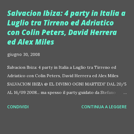
Management. Dovrebbe essere presente tra gli altri anche
Salvacion Ibiza: 4 party in Italia a
Ludmilla Radchenko, star tv notissima. Sicuri invece
Luglio tra Tirreno ed Adriatico
Franklyn Santana, proprietario del locale, percussionista ed
con Colin Peters, David Herrera
ex de La Talpa, Milton Morales, Michael Kenta, Carla Velli
(ex Tronista Uomini e Donne), M artin Amondarain,
ed Alex Miles
Pasquale Laricchia, etc. La compilation "Summer Collection"
giugno 30, 2008
contiene alcune delle più belle canzoni dell'estate '08. Tra
tutti i brani citiamo almeno "Toca's Miracle" dei Fragma, qui
Salvacion Ibiza: 4 party in Italia a Luglio tra Tirreno ed
presente nel remix di...
Adriatico con Colin Peters, David Herrera ed Alex Miles
SALVACION IBIZA @ EL DIVINO OGNI MARTEDI' DAL 20/5
AL 16/09 2008... ma spesso il party guidato da Stefano
Barro fa ballare anche l'italia con i suoi super djs e le sue
CONDIVIDI
CONTINUA A LEGGERE
performer trasgressive. Ecco il calendario dei party italiani
a luglio. 05 luglio: Tinì - Marina di Cecina (Li) Dj Colin
Peters 05 luglio Baia Imperiale - Gabicce (Rn). Dj David