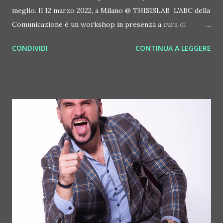
meglio. Il 12 marzo 2022, a Milano @ THISISLAB L'ABC della
Comunicazione è un workshop in presenza a cura di
Lorenzo Tiezzi, ufficio stampa / comunicatore attivo dal
CONDIVIDI
CONTINUA A LEGGERE
1996 con la sua agenzia ltc ( lorenzotiezzi.it ). In una intensa
giornata 'live', il workshop, che si svolge a Milano il 12
marzo 2022 presso THISISLAB (via Toffetti 9, dalle 11 alle
13:30 e dalle 14:30 alle 18:30), fornisce tutti gli strumenti
per comunicare in modo efficace. I partecipanti saranno al
massimo 13, per cui la possibilità di passare dalla fumose
teorie alla pratica quotidiana c'è. Per informazioni: +39 339
3433962, ufficiostampa@lorenzotiezzi.it . "La
comunicazione non è una scienza esatta. L'ABC della
Comunicazione dà un percorso per evitare gli sbagli più
madornali, tra cui la voglia di essere sempre perfetti. Non è
solo impossibile, è anche inutile, visto la co...