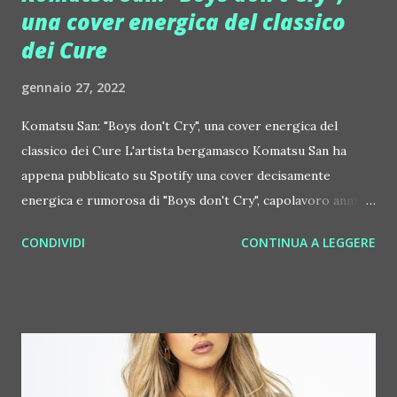
una cover energica del classico
dei Cure
gennaio 27, 2022
Komatsu San: "Boys don't Cry", una cover energica del
classico dei Cure L'artista bergamasco Komatsu San ha
appena pubblicato su Spotify una cover decisamente
energica e rumorosa di "Boys don't Cry", capolavoro anni
'90 dei Cure di Robert Smith. "Dopo 10 anni spaccati di
CONDIVIDI
CONTINUA A LEGGERE
elettronica, era per me il momento di cambiare genere.
Ormai sentivo la musica dance più come un obbligo, un
lavoro che uno sfogo artistico come all'inizio. Sono voluto
tornare a un sound più spartano ed eccomi qui!", spiega
Aldo, questo il vero nome di Komatsu San, che non è un fan
scatenato dei Cure. "Sono stati un gruppo molto presente