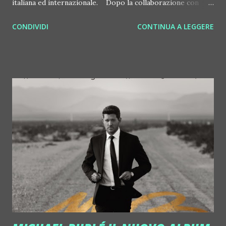
italiana ed internazionale. Dopo la collaborazione con
Benny Benassi ed il suo Panorama, che ha portato in tutto il
CONDIVIDI
CONTINUA A LEGGERE
mondo grazie al web la bellezza di Venezia, dell'Arena di
Verona e di tante altre location mozzafiato, dopo la
partnership con Kawasaki Puccetti Racing per il
Campionato Mondiale Superbike, è arrivata poi la
collaborazione con JÄGERMUSIC LAB 2021, il format nato
per scoprire i nuovi talenti della musica elettronica italiana
e avvicinarli al grande pubblico. Il sound degli artisti
durante l'evento milanese è stato diffuso da casse Pequod
Acoustics. E non è tutto: è confermata a maggio 2022 del
brand italiano all'ISE Barcelona, rimandato al 10 - 13 maggio
2022, l'importante fiera dedicata ad audio / video e AV
systems integration. La fiera era prevista inizialmente dall'1
al 4 fe...