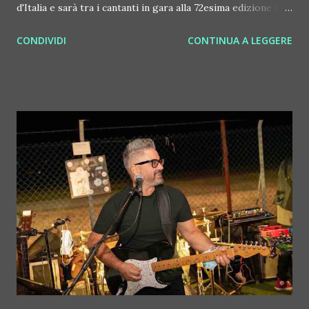
d'Italia e sarà tra i cantanti in gara alla 72esima edizione del
FESTIVAL DI SANREMO con il brano "DUECENTOMILA
CONDIVIDI
CONTINUA A LEGGERE
ORE" (Epic / Sony Music) , scritto a sei mani da Rocco
Hunt, Zef e Federica Abbate e prodotto da Zef. Nella serata
di venerdì dedicata alle cover, Ana Mena duetterà con Rocco
Hunt in un medley che celebra la grande musica italiana. Ana
Mena si sta affermando come una delle artiste più amate
nella nuova scena pop e urban con un'importante allure
internazionale grazie ai successi che sta ottenendo in
America Latina, Francia e Italia, oltre che in Spagna . Ed è
proprio nel suo paese d'origine che si è affermata non solo
come cantante ma anche come attrice, prima recitando in
programmi di successo sul piccolo schermo e poi
conquistando anche il cinema dove ha debuttato con una
parte nel...