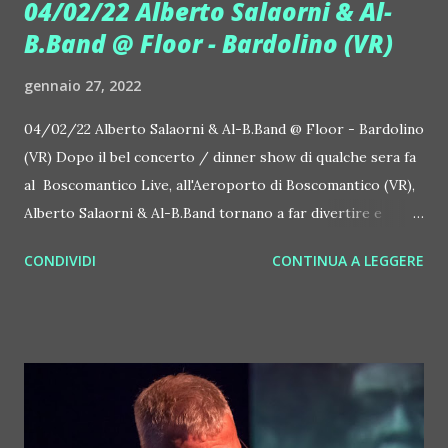
04/02/22 Alberto Salaorni & Al-
B.Band @ Floor - Bardolino (VR)
gennaio 27, 2022
04/02/22 Alberto Salaorni & Al-B.Band @ Floor - Bardolino
(VR) Dopo il bel concerto / dinner show di qualche sera fa
al Boscomantico Live, all'Aeroporto di Boscomantico (VR),
Alberto Salaorni & Al-B.Band tornano a far divertire e
cantare. Il 4 febbraio sono al Floor di Bardolino (VR),
CONDIVIDI
CONTINUA A LEGGERE
Restaurant & Rooftop Bar. Cena dalle 20:30, dopocena dalle
22:30. E' un concerto perfetto per ricominciare a sentire
musica dal vivo e cantare, con gli amici, in totale sicurezza.
Il loro repertorio, sempre capace di sorprendere, piace a
persone di ogni età… anche perché quando vanno sul palco
sanno sempre fare la differenza. La AL-B.Band è una
formazione musicale capace di far scatenare ogni tipo di