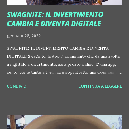
SWAGNITE: IL DIVERTIMENTO
CAMBIA E DIVENTA DIGITALE
gennaio 28, 2022
SWAGNITE: IL DIVERTIMENTO CAMBIA E DIVENTA
DIGITALE Swagnite, la App / community che dà una svolta
a nightlife e divertimento, sarà presto online. E' una app,
certo, come tante altre... ma è soprattutto una Community.
Ovvero è uno spazio online in grado di mettere insieme
CONDIVIDI
CONTINUA A LEGGERE
interessi ed emozioni di persone che hanno voglia di far
tardi con stile passando la serata dei loro sogni con chi ha i
loro stessi interessi. "Dove posso andare? Con chi esco?
Quanto spenderò? C'è un modo di risparmiare prenotando
online oppure addirittura guadagnare?": sono le domande
che il creatore di Swagnite Bojan Bosnjak nella foto),