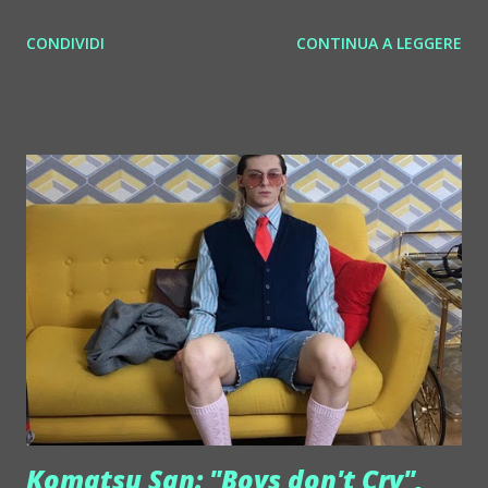
parte senza musica e con parecchi problemi. Quelli dei
CONDIVIDI
CONTINUA A LEGGERE
ragazzi italiani, sottoposti negli ultimi 2 anni a quello che è
un incubo sociale. Mentre noi adulti, sempre santi, parliamo
di politica, Covid e novax, la tragedia è che un ragazzo su 4
soffre di depressione o ansia. CONTINUA A LEGGERE
QUI: https://bit.ly/AD-depressione Komatsu San: noise,
energia e "Boys don't Cry" Per fortuma c'è anche altro.
Decisamente da non perdere, per scatenarsi con un po' di
malinconia (che piace sempre a tutte le età), il nuovo
singolo del bergamsco Komatsu San - "Boys don't Cry", che
poi è una cover… Continua al leggere qui:
https://www.alladiscoteca.com/2022/01/27/komatsu-san-
noise-energia-e-boys-dont-cry/ Bonobo, Club 2 Club, Mi...
Komatsu San: "Boys don't Cry",