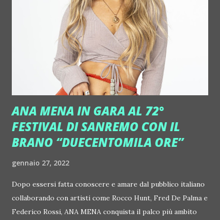
nella mia infanzia e ci sono delle canzoni che hanno un forte
valore nostalgico per me, ma nulla di più", continua. " 'Boys
Don't Cry' mi è sempre sembrato un bellissimo pezzo e ho
deciso di reinterpretarlo in questa vena più ironica". In
realtà oltre all'ironia, si sente forte un muro di chitarre ...
ANA MENA IN GARA AL 72°
FESTIVAL DI SANREMO CON IL
BRANO “DUECENTOMILA ORE”
gennaio 27, 2022
Dopo essersi fatta conoscere e amare dal pubblico italiano
collaborando con artisti come Rocco Hunt, Fred De Palma e
Federico Rossi, ANA MENA conquista il palco più ambito