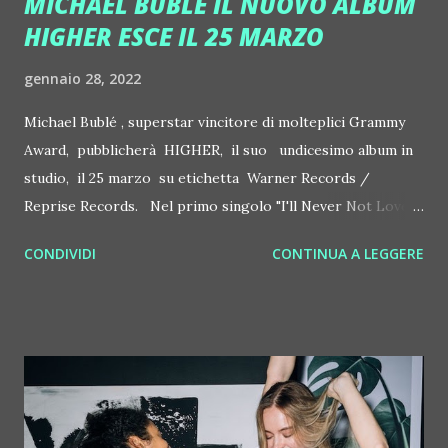
MICHAEL BUBLÉ IL NUOVO ALBUM
HIGHER ESCE IL 25 MARZO
gennaio 28, 2022
Michael Bublé , superstar vincitore di molteplici Grammy
Award, pubblicherà HIGHER, il suo undicesimo album in
studio, il 25 marzo su etichetta Warner Records /
Reprise Records. Nel primo singolo "I'll Never Not Love
you" Bublè in uscita oggi ( https://lnk.to/IlNnLy ) , la
CONDIVIDI
CONTINUA A LEGGERE
superstar globale multi platino vincitore di molteplici
Grammy e molteplici Juno, è al culmine del sua potenza
vocale e creativa. Prodotto da Greg Wells e Bob Rock
con Allen Chang, Jason 'Spicy G' Goldman e Sir Paul
McCartney, HIGHER è il primo album in studio di Bublè in
tre anni e arriva dopo "An Evening With Michael Bublé
Tour" , tour mondiale di due anni tutto sold out, e dopo il