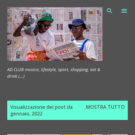
Passa ai contenuti principali
AD.CLUB musica, lifestyle, sport, shopping, eat &
drink (...)
P
Visualizzazione dei post da
MOSTRA TUTTO
o
gennaio, 2022
s
t