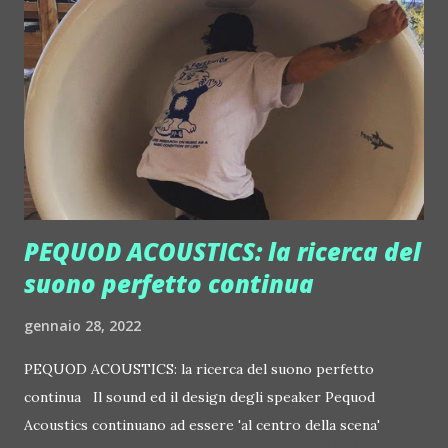
cittadino del mondo d'origine serbo croata che oggi vive
tra Milano e Belgrado si è fatto… e a cui ha risposto con
Swagnite. I locali partner di Swagnite, che sono e saranno
sopratuttto disco, club, bar e ristoranti premium di tutto il
mondo e prima di tutto di Milano e Belgrado, troveranno ad
esempio un nuovo canale da cui ricevere prenotazioni,
formare i pr...
PEQUOD ACOUSTICS: la ricerca del
suono perfetto continua
gennaio 28, 2022
PEQUOD ACOUSTICS: la ricerca del suono perfetto
continua Il sound ed il design degli speaker Pequod
Acoustics continuano ad essere 'al centro della scena'