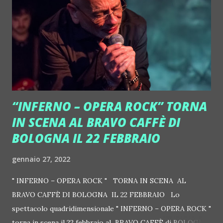
pubblico. Da 15 anni i loro concerti fanno divertire l'Italia e
non solo. Riassumendo, sono in tournée da una vita. Il loro
slogan è: "live music is back in fashion", ovvero la (bella)
musica dal vivo è tornata di moda. Un concerto di questa
formazione veronese, una volta...
“INFERNO – OPERA ROCK” TORNA
IN SCENA AL BRAVO CAFFÈ DI
BOLOGNA IL 22 FEBBRAIO
gennaio 27, 2022
" INFERNO – OPERA ROCK " TORNA IN SCENA AL
BRAVO CAFFÈ DI BOLOGNA IL 22 FEBBRAIO Lo
spettacolo quadridimensionale " INFERNO – OPERA ROCK "
torna in scena il 22 febbraio al BRAVO CAFFÈ di BOLOGNA