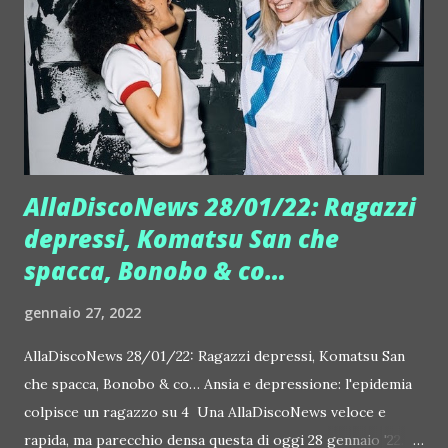
grande successo del decimo anniversario del suo album "
Christmas" ancora in vetta in tutte le classifiche. Gli
elementi di spicco del nuovo album includono un
meraviglioso duetto con Will ie Nels...
AllaDiscoNews 28/01/22: Ragazzi
depressi, Komatsu San che
spacca, Bonobo & co…
gennaio 27, 2022
AllaDiscoNews 28/01/22: Ragazzi depressi, Komatsu San
che spacca, Bonobo & co… Ansia e depressione: l'epidemia
colpisce un ragazzo su 4 Una AllaDiscoNews veloce e
rapida, ma parecchio densa questa di oggi 28 gennaio '22. Si