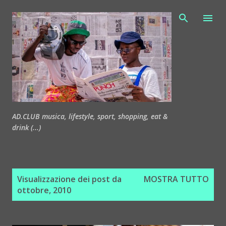
Passa ai contenuti principali
AD.CLUB musica, lifestyle, sport, shopping, eat &
drink (...)
P
Visualizzazione dei post da
MOSTRA TUTTO
o
ottobre, 2010
s
t