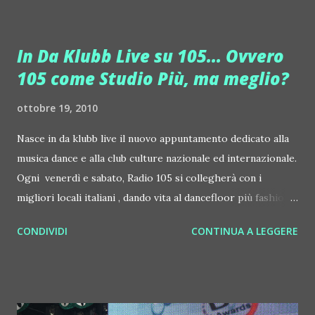
In Da Klubb Live su 105... Ovvero
105 come Studio Più, ma meglio?
ottobre 19, 2010
Nasce in da klubb live il nuovo appuntamento dedicato alla
musica dance e alla club culture nazionale ed internazionale.
Ogni venerdì e sabato, Radio 105 si collegherà con i
migliori locali italiani , dando vita al dancefloor più fashion
della radiofonia italiana. Per ben due ore, all'interno del
CONDIVIDI
CONTINUA A LEGGERE
programma saranno ricreate " live" le atmosfere dei locali
più cool della penisola. Per la prima volta saranno inseriti
sia nel programma che per le dirette due tra i vocalist più
cool delle consolle italiane : Faber e Lady Trisha. Sul sito di