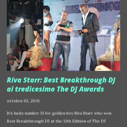
radio 105 verrà ampliata la sezione in da klubb con una
scheda di presentazione di ogni locale che ospiterà il
party. In da klubb avrà parallelamente un fratello gemello
sul web , infatti 105 house la web radio dance amplierà gli
spazi on air replicandoli sul web.
Riva Starr: Best Breakthrough DJ
ai tredicesimo The DJ Awards
ottobre 03, 2010
It’s lucky number 13 for golden boy Riva Starr who won
Best Breakthrough DJ at the 13th Edition of The DJ