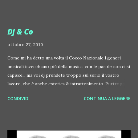
Dj & Co
ottobre 27, 2010
Come mi ha detto una volta il Cocco Nazionale i generi
musicali invecchiano più della musica, con le parole non ci si
capisce... ma voi dj prendete troppo sul serio il vostro
lavoro, che è anche estetica & intrattenimento. Purtroppo
è così in tutta la pop music, la sostanza, sempre che ci sia,
CONDIVIDI
CONTINUA A LEGGERE
arriva dopo. E poi, lo dico senza la minima polemica, tutti o
quasi i dj e i vocalist che conosco vogliono anche tanti
soldi. I dj dovrebbero diventare un po' più artisti e rocker e
fare la fame in cantina. Ma è dura la cantina, molto meglio
comprarsi la t shirt da 100 euro e fare i fighi (o le fighe)