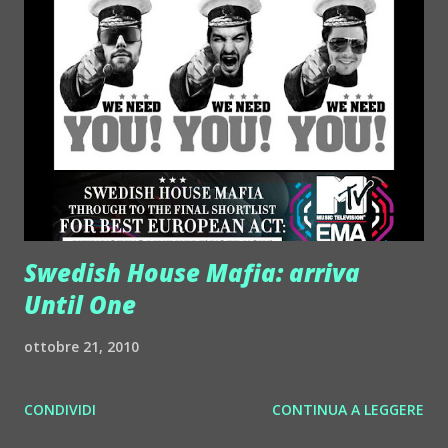
con bimbomix. Questo ovviamente non lo fanno tutti, io
parlo della categoria. La categoria NON è in un buon
periodo, proprio come la mia (ufficio stampa giornalista
fancazzista)
Swedish House Mafia: arriva
Until One
ottobre 21, 2010
CONDIVIDI
CONTINUA A LEGGERE