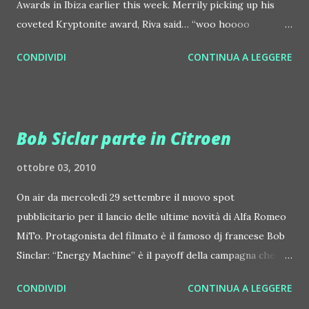
Awards in Ibiza earlier this week. Merrily picking up his
coveted Kryptonite award, Riva said… “woo hoooo
hoooooo hooooooooo” 2010 has been a stellar year for
CONDIVIDI
CONTINUA A LEGGERE
Riva, since he smashed onto the scene in January with his
critically acclaimed album ‘If Life gives you Lemons, Make
Lemonade’ on Jesse Rose’s Made 2 Play. This spawned the
single “I was Drunk” – one of the years anthems which was
Bob Siclar parte in Citroen
recently picked up by EMI / Positiva for re-release. Riva
has always been focused on trying something new after
ottobre 03, 2010
such a saturation of the same old house music, mashing
On air da mercoledì 29 settembre il nuovo spot
things up, twisting those knobs to create an inimitable
pubblicitario per il lancio delle ultime novità di Alfa Romeo
sound that has thrust him to the forefront of the house
MiTo. Protagonista del filmato è il famoso dj francese Bob
music scene, picking up an eclectic fan base along the way –
Sinclar: “Energy Machine” è il payoff della campagna che
from Annie Mac to Pete Tong, Tiesto to Riccardo
sottolinea il carattere e la grinta del modello,
Villalobos, Carl Cox to DJ Sneak, and Groove Armada to
CONDIVIDI
CONTINUA A LEGGERE
accompagnato dal claim finale che recita: “Dare vita alla
Sven Vath. Partial to a bit of brass ‘parp’ and ‘oo...