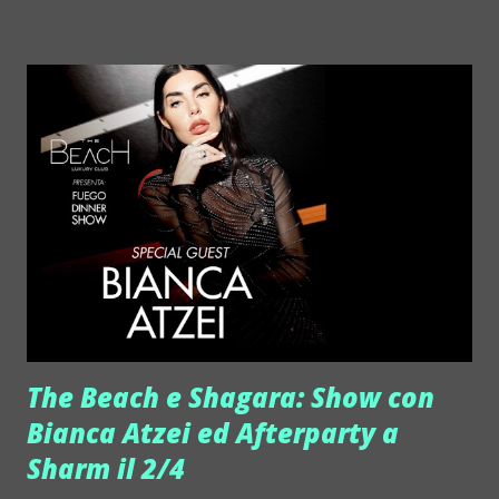
tra la piccola Italia e l'immensa Los Angeles sembra
insormontabile. Alessandro, Mattia L. Riccardo e Mattia C., i
giovani creatori di MICLAB, provano a colmarla. In alcune
foto, giocano proprio con la scritta Hollywood e la
sostituiscono con quella della loro creatura, un format in
cui sono solo co-protagonisti, sia loro, sia i tanti artisti
coinvolti. Al centro di tutto c'è la musica e l'emozione che ti
colpisce quando scrivi e canti una nuova canzone. «Si è
creata una bella atmosfera, tra noi e gli artisti e siamo certi
che anche attraverso YouTube l'alchimi...
The Beach e Shagara: Show con
Bianca Atzei ed Afterparty a
Sharm il 2/4