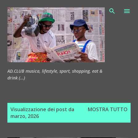
Passa ai contenuti principali
AD.CLUB musica, lifestyle, sport, shopping, eat &
drink (...)
P
Visualizzazione dei post da
MOSTRA TUTTO
o
marzo, 2026
s
t