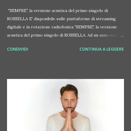
"SEMPRE", la versione acustica del primo singolo di
ROSSELLA E' disponibile sulle piattaforme di streaming
digitale e in rotazione radiofonica "SEMPRE", la versione
acustica del primo singolo di ROSSELLA. Ad un anno esatto
dall'uscita del singolo che ha segnato l'inizio del suo
CONDIVIDI
CONTINUA A LEGGERE
percorso artistico, ROSSELLA celebra il primo anniversario
del suo debutto con una pubblicazione speciale. Dal 27
marzo, sarà disponibile sul suo canale ufficiale VEVO il
videoclip di "SEMPRE (Acoustic Version)" , un'inedita
performance dal vivo realizzata in presa diretta. In questa
nuova veste, il brano si spoglia della produzione pop-rock
originale per rivelare la sua essenza più nuda e profonda.
Accompagnata da un ensemble di tre elementi —
pianoforte, violino e violoncello — ROSSELLA reinterpreta
il brano in una dimensione cameristica dove il silenzio ha lo