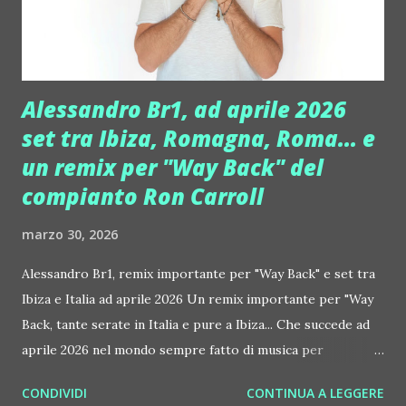
stesso peso delle note. L'arrangiamento orchestrale crea
un'atmosfera malinconica ma es...
Alessandro Br1, ad aprile 2026
set tra Ibiza, Romagna, Roma... e
un remix per "Way Back" del
compianto Ron Carroll
marzo 30, 2026
Alessandro Br1, remix importante per "Way Back" e set tra
Ibiza e Italia ad aprile 2026 Un remix importante per "Way
Back, tante serate in Italia e pure a Ibiza... Che succede ad
aprile 2026 nel mondo sempre fatto di musica per
Alessandro Br1? Per i primi 20 giorni del mese, farà
CONDIVIDI
CONTINUA A LEGGERE
emozionare con il suo sound sofisticato ma sempre efficace