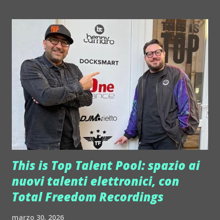
Media Records grazie a Gianfranco Bortolotti, che guida
con l'art director Techne anche il nuovo corso della label.
UMM RED nasce per portare solo tracce potenti e
sperimentali: driving, peak-time e raw techno di altissimo
livello. La prima release è già uscita con Mark Williams e a
breve arrivano inediti di Flavio Diaz e altri nomi forti della
scena. Tutto rigorosamente underground, senza
compromessi. La Bestia IT è un b2b d'eccezione, per chi
ama la techno. Flavio Diaz è uno dei producer techno più
rispettati della scena napoletana (e non solo). Napoletano
DOC, ha release su et...
This is Top Talent Pool: spazio ai
nuovi talenti elettronici, con
Total Freedom Recordings
marzo 30, 2026