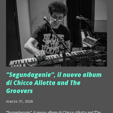
“Segundagenie”, il nuovo album
di Chicco Allotta and The
Groovers
marzo 31, 2026
"Segundagenie", il nuovo album di Chicco Allotta and The