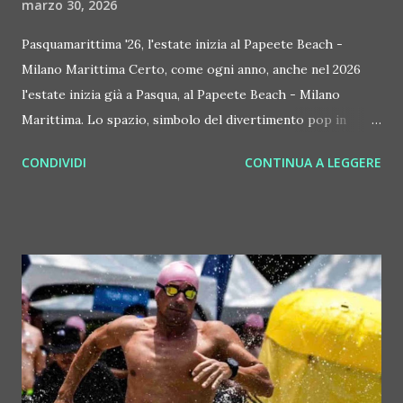
marzo 30, 2026
Pasquamarittima '26, l'estate inizia al Papeete Beach -
Milano Marittima Certo, come ogni anno, anche nel 2026
l'estate inizia già a Pasqua, al Papeete Beach - Milano
Marittima. Lo spazio, simbolo del divertimento pop in
spiaggia, da zero a 99 anni, con stile, relax, food & drink e
CONDIVIDI
CONTINUA A LEGGERE
musica cambia sempre... ma restando se stesso. Ingresso
libero, il massimo per che se lo vuole regalare in ambito
beverage, servizio curato nei dettagli, veri show da vivere
con i piedi nella sabbia... Non stupisce che il rito del beach
party pomeridiani all'italiana, nato qui e oggi vivo anche
d'inverno grazie agli après-ski, L'estate inizia già a Pasqua,
anche nel 2026, al Papeete Beach - Milano Marittima,
dicevamo. Il calendario prevede tre appuntamenti, dal 4 al 6
aprile, segnando il debutto di una programmazione che
punta a consolidare la spiaggia ravennate come meta