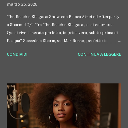
marzo 26, 2026
The Beach e Shagara: Show con Bianca Atzei ed Afterparty
a Sharm il 2/4 Tra The Beach e Shagara , ci si emoziona.
Qui si vive la serata perfetta, in primavera, subito prima di
Pasqua? Succede a Sharm, sul Mar Rosso, perfetto in
primavera a livello di clima, giovedì 2 aprile. Si comincia con
CONDIVIDI
CONTINUA A LEGGERE
un dinner show con Bianca Atzei al The Beach Luxury e si
continua un after party esclusivo al nuovissimo Shagara,
che culmina con un DJ set d'eccezione a cura di Eugenio
Colombo. Andiamo con ordine, per questa serata perfetta.
Al The Beach Luxury Club il 2 aprile prende vita Fuego,
dinner show scatenato interpretato dal corpo di ballo di
The Beach. La Bahia Terrace di Domina Coral Bay, che
ospita The Beach (da sempre comunque aperto anche ad
ospiti esterni), diventa il palco perfetto per uno spettacolo