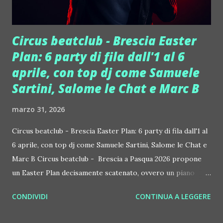
Circus beatclub - Brescia Easter
Plan: 6 party di fila dall'1 al 6
aprile, con top dj come Samuele
Sartini, Salome le Chat e Marc B
marzo 31, 2026
Circus beatclub - Brescia Easter Plan: 6 party di fila dall'1 al
6 aprile, con top dj come Samuele Sartini, Salome le Chat e
Marc B Circus beatclub - Brescia a Pasqua 2026 propone
un Easter Plan decisamente scatenato, ovvero un piano
fatto di sei party, 6 sere di fila, dall'1 al 6 aprile 2026. Ecco il
CONDIVIDI
CONTINUA A LEGGERE
programma, davvero ricco di musica. Si parte mercoledì 1
aprile con Dies Party 2.0, un appuntamento dedicato prima