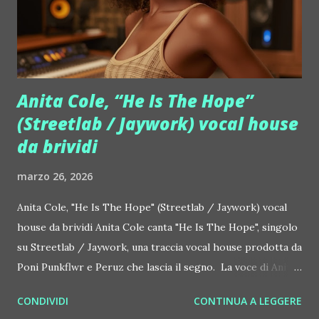
inedito tra cena a buffet, ballerini, acrobati ed atmosfere
rosso fuoco. Special guest della serata è Bianca Atzei,
artista dalla voce potente e intensa, che renderà l'evento
ancora più infuo...
Anita Cole, “He Is The Hope”
(Streetlab / Jaywork) vocal house
da brividi
marzo 26, 2026
Anita Cole, "He Is The Hope" (Streetlab / Jaywork) vocal
house da brividi Anita Cole canta "He Is The Hope", singolo
su Streetlab / Jaywork, una traccia vocal house prodotta da
Poni Punkflwr e Peruz che lascia il segno. La voce di Anita
Cole, classica e contemporanea, unisce sensibilità soul e
CONDIVIDI
CONTINUA A LEGGERE
costruzione elettronica in un equilibrio raffinato. Il brano si