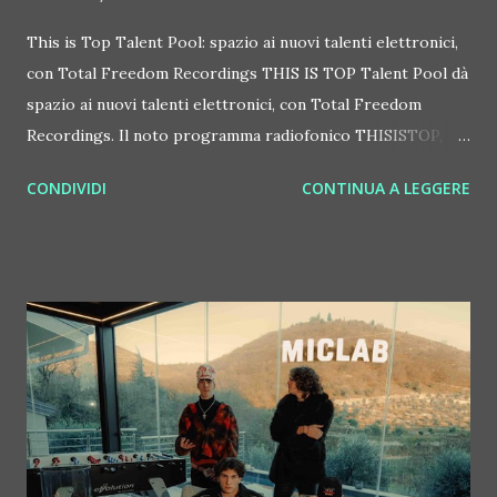
This is Top Talent Pool: spazio ai nuovi talenti elettronici,
con Total Freedom Recordings THIS IS TOP Talent Pool dà
spazio ai nuovi talenti elettronici, con Total Freedom
Recordings. Il noto programma radiofonico THISISTOP,
guidato da DJ Marietto, ha lanciato una nuova iniziativa di
CONDIVIDI
CONTINUA A LEGGERE
ampio respiro in collaborazione con l'etichetta Total
Freedom Recordings per scoprire e valorizzare i nuovi
talenti della musica elettronica (nella foto DJ Marietto e
Silvio Carrano). Ecco come nasce THIS IS TOP Talent Pool
che si propone come una vetrina d'eccezione per i
produttori emergenti, offrendo un supporto concreto alla
promozione dei loro progetti discografici. La prima fase
della ricerca è già operativa, e dal 27 marzo continua fino al
27 aprile 2026. Durante questo mese, i produttori
interessati possono sottoporre le proprie demo