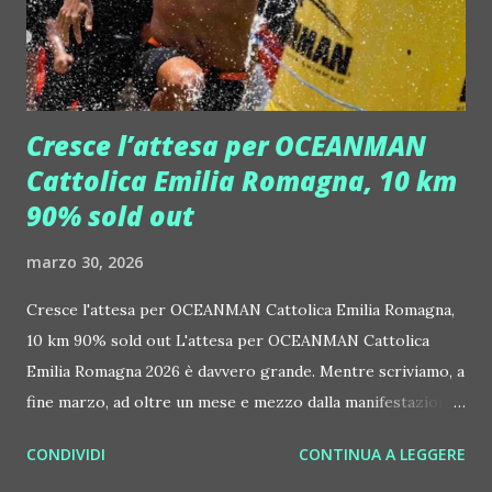
d'elezione per un pubblico trasversale. Sabato 4 aprile 2026
ecco il set di Luca Daff. Nato a Trento nel...
Cresce l’attesa per OCEANMAN
Cattolica Emilia Romagna, 10 km
90% sold out
marzo 30, 2026
Cresce l'attesa per OCEANMAN Cattolica Emilia Romagna,
10 km 90% sold out L'attesa per OCEANMAN Cattolica
Emilia Romagna 2026 è davvero grande. Mentre scriviamo, a
fine marzo, ad oltre un mese e mezzo dalla manifestazione,
confermata il penultimo weekend di maggio (dal 22 al 24), il
CONDIVIDI
CONTINUA A LEGGERE
il 90% dei posti nella OCEANMAN, la gara regina di 10 km,