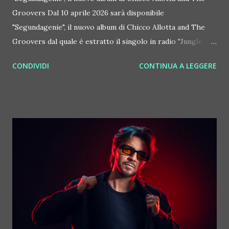
Groovers Dal 10 aprile 2026 sarà disponibile
"Segundagenie", il nuovo album di Chicco Allotta and The
Groovers dal quale è estratto il singolo in radio "Jungle
ciuri 2.0". L'album sarà presentato dal vivo il 10 aprile a
CONDIVIDI
CONTINUA A LEGGERE
Trapani e l'11 aprile a Trecastagni (Ct). Con il singolo
"Jungle Ciuri 2.0", Chicco Allotta compie un'operazione
artistica audace, trasformando uno dei simboli più solari e
stereotipati della tradizione siciliana in un canto di
protesta ironico e malinconico. Il brano non si limita a
citare il celebre ritornello folk di "Ciuri Ciuri", ma lo
deconstruisce profondamente, trascinandolo in una
dimensione contemporanea e fortemente introspettiva.
L'architettura sonora del pezzo si rivela un viaggio ritmico
imprevedibile che muove i primi passi su un arrangiamento
reggae, caldo e avvolgente, per poi evolversi rapidamente
verso le pulsazioni frene...