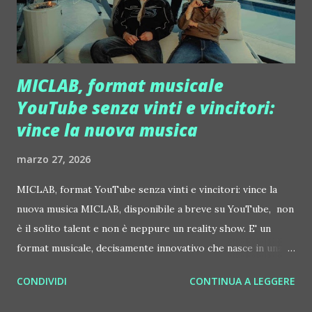
all'indirizzo email ufficiale thisistoptalentpool@gmail.com. I
criteri di partecipazione molto chiari: saranno presi in
considerazione esclusivamente bran...
MICLAB, format musicale
YouTube senza vinti e vincitori:
vince la nuova musica
marzo 27, 2026
MICLAB, format YouTube senza vinti e vincitori: vince la
nuova musica MICLAB, disponibile a breve su YouTube, non
è il solito talent e non è neppure un reality show. E' un
format musicale, decisamente innovativo che nasce in una
villa sulla bella collina veronese, una zona che ha ben poco
CONDIVIDI
CONTINUA A LEGGERE
da invidiare ad Hollywood dal punto di vista del paesaggio.
Per quel che riguarda lo show business, invece la distanza