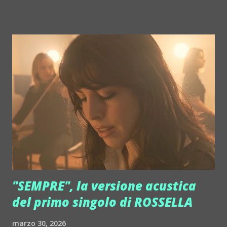
è già stato assegnato. Il link per iscriversi è sempre lo
stesso: https://oceanmanswim.com/cattolica-italy/ . E'
logico che l'attesa cresca. Anche l'82% dei posti per la
HALF OCEANMAN di 5 km è ormai assegnato, mentre la
disponibilità è maggiore per le altre gare (la SPRING di 5
km, la staffetta OCEANTEAMS 3 x 500 metri e OCEANKIDS
di 500 metri). Mancano, insomma, poche settimane ad
evento sportivo di livello internazionale che riempie
Cattolica di atleti ed accompagnatori di mezzo mondo.
Ogni anno, in continuità con le cinque edizioni precedenti –
l'evento è nato nel 2020 – la tappa romagnola di
OCEANMAN, OCEANMAN Catto...
"SEMPRE", la versione acustica
del primo singolo di ROSSELLA
marzo 30, 2026