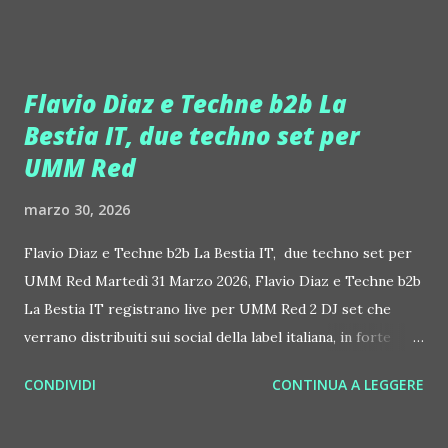
diversi spazi d'eccellenza. Soprattutto, Jerò ed Alto a Roma
e Singita e White in Romagna. «Il Singita di Marina di
Ravenna è per me una new entry, l'anno scorso suonavo
Flavio Diaz e Techne b2b La
nelle altre 'sedi' di questo innovativo spazio, ovvero
Bestia IT, due techno set per
Argentario e Fregene (dove ha lavorato anche domenica
UMM Red
scorsa, NDR), e da quest'anno entro anche in quello di
Marina di Ravenna completando la triade italiana. A fine
marzo 30, 2026
aprile poi Alessandro Br1 vola a Ibiza, durante
l'International Music Summit. Sarà uno degli headliner
Flavio Diaz e Techne b2b La Bestia IT, due techno set per
dello showcase di Jango Records all'interno del party Las
UMM Red Martedì 31 Marzo 2026, Flavio Diaz e Techne b2b
Chicas allo Jarana, giovedì 23 aprile. Inoltre, racconterà
La Bestia IT registrano live per UMM Red 2 DJ set che
com...
verrano distribuiti sui social della label italiana, in forte
crescita nella scena techno. UMM RED è il nuovo imprint
CONDIVIDI
CONTINUA A LEGGERE
techno di UMM (Underground Music Movement), la label
storica napoletana fondata nel 1991 poi entrata nel mondo