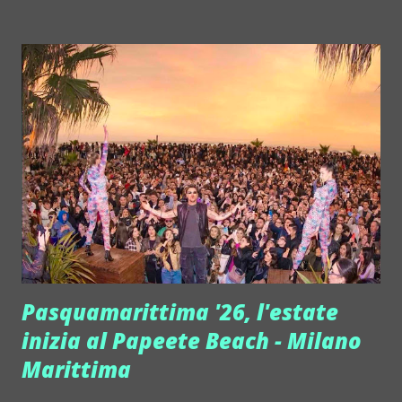
di tutto agli studenti, ma non solo a loro. Si prosegue
giovedì 2 aprile con una festa hip hop, con Marc B, un super
guest internazionale. Eccoci a venerdì 3 aprile, secondo
party di Easter Plan, quando al Circus beatclub - Brescia
torna Samuele Sartini (nella foto) per l'appuntamento
Stupidisco. Sartini, top dj marchigiano, che da sempre
mescola house, melodia e ritmi irresistibili, ha messo a
segno diversi successi di livello assoluto tra cui il suo
recente remix di "L'Emozione non ha voce" di Adriano
Celentano. Lo stile inconfondibile di Sartin...
Pasquamarittima '26, l'estate
inizia al Papeete Beach - Milano
Marittima