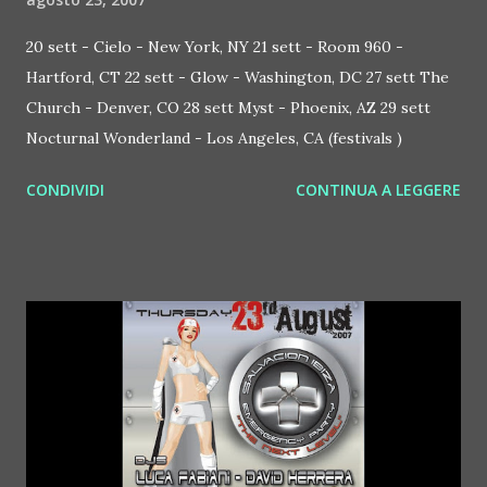
ACCESSO AL TOP-PRIVEE, BOTTIGLIA, FRUTTA E 6
FREE-ENTRY 150 EURO Per mettersi in lista o prenotare
20 sett - Cielo - New York, NY 21 sett - Room 960 -
un tavolo contattare *FABIETTO* al numero 334.70.63.776
Hartford, CT 22 sett - Glow - Washington, DC 27 sett The
oppure
Church - Denver, CO 28 sett Myst - Phoenix, AZ 29 sett
http://www.passionfruitgroup.com/site/people/viewtopi
Nocturnal Wonderland - Los Angeles, CA (festivals )
c.php?f=16&t=9 *** LISTA MI PIACE *** COCOON DISCO
CONDIVIDI
CONTINUA A LEGGERE
CLUB è ogni venerdì dalle 23 alle 5 presso la discoteca
OUT LIMITS DISCO a PADERNO F.C. (BS) in via UGO FO...