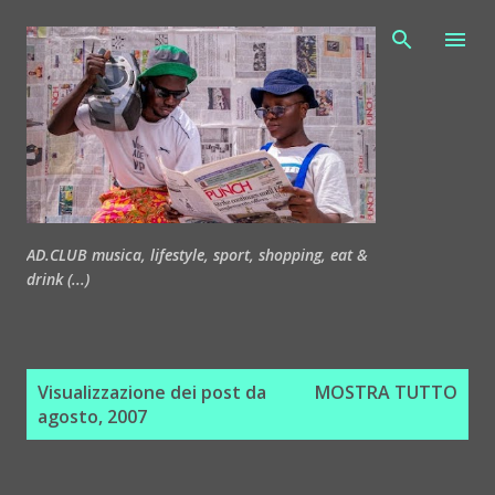
Passa ai contenuti principali
AD.CLUB musica, lifestyle, sport, shopping, eat &
drink (...)
P
Visualizzazione dei post da
MOSTRA TUTTO
o
agosto, 2007
s
t