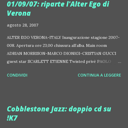
01/09/07: riparte l'Alter Ego di
Verona
agosto 28, 2007
ALTER EGO VERONA-ITALY Inaugurazione stagione 2007-
008. Apertura ore 23,00 chiusura all’alba. Main room
ADRIAN MORRISON-MARCO DIONIGI-CRISTIAN GUCCI
guest star SCARLETT ETIENNE Twisted privè PAOLO
MARTINI super guest star OLIVER HUNTEMANN Oliver
CONDIVIDI
CONTINUA A LEGGERE
Huntemann è uno dei più attivi DJ-producers tedeschi del
momento. Nato ad Amburgo, si trova fin da giovanissimo
affascinato dal mondo della musica ed inizia la sua genesi
artistica in quei tardi anni '70 che tanto seppero dare in
Cobblestone Jazz: doppio cd su
fatto di novità e tendenza. Inizia così a darsi all'arte del
!K7
mixing e a suonare alle sue prime feste. Nel frattempo,
spinto dai genitori, entra a far parte dell'Esercito Tedesco,