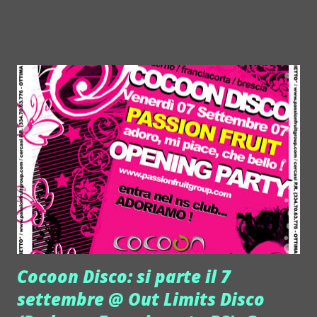
voce a tutto il “fuori” Mostra, oltre che alle
programmazione ufficiale. Durante la settimana della
Mostra 2night sarà il vademecum delle iniziative e dei
parties che animano l’intera città: teatro di un forte
impatto visivo per tutto quello che è contemporaneo.
Spazio dunque ai programmi delle proiezioni, alle star
attese in laguna, ai parties e alle feste “blindate”. Tra gli
appuntamenti della Mostra del Cinema il Tim Burton Day
del 5 settembre. Il regista è premiato con il Leone d'Oro
alla Carriera e anche 2night Magazine ha voluto rendergli
omaggio dedicandogli la cover di questo Speciale su
"Cinema e Nightlife", che ben si adatta alle s...
Cocoon Disco: si parte il 7
settembre @ Out Limits Disco