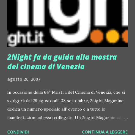
commerciale scandiranno il ritmo di una serata – evento
che nulla avrà da invidiare alle feste di memoria viscontiana
da cui Il Gattopardo café prende spunto. I barman in livrea,
lo splendido lampadario di cristallo, il bar-altare restaurato
nei minimi de...
2Night fa da guida alla mostra
del cinema di Venezia
agosto 26, 2007
In occasione della 64° Mostra del Cinema di Venezia, che si
svolgerà dal 29 agosto all’ 08 settembre, 2night Magazine
dedica un numero speciale all’ evento e a tutte le
manifestazioni ad esso collegate. Un 2night Magazine ad
“Effetto notte” per cinefili e non. Un’edizione
CONDIVIDI
CONTINUA A LEGGERE
internazionale del free press in italiano e inglese, per dare