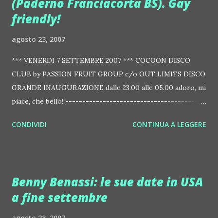
(Paderno Franciacorta BS). Gay
friendly!
agosto 23, 2007
*** VENERDI 7 SETTEMBRE 2007 *** COCOON DISCO
CLUB by PASSION FRUIT GROUP c/o OUT LIMITS DISCO
GRANDE INAUGURAZIONE dalle 23.00 alle 05.00 adoro, mi
piace, che bello! -----------------------------------------
----------------- Venerdì 7 settembre 2007 inaugurano i
CONDIVIDI
CONTINUA A LEGGERE
venerdì OUT LIMITS firmati PASSION FRUIT! *** Nuova
musica, nuove voci, nuovi djs, nuova animazione *** --------
--------------------------------------------------
RESIDENT DJs RALF ARMANI & SIMON CONCEPT CRAZY
Benny Benassi: le sue date in USA
VOICE PARIS HILL ANIMATIONS TACCO, PASSION
a fine settembre
BOYS&GIRLS INGRESSO IN LISTA 13 EURO ENTRO LE
01.00 (consumazione e parcheggio inclusi) TAVOLO CON
agosto 23, 2007