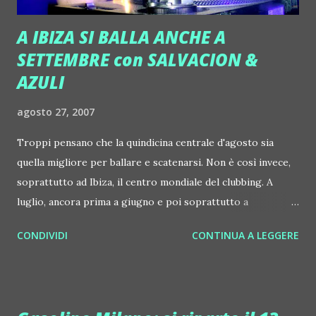
A IBIZA SI BALLA ANCHE A
SETTEMBRE con SALVACION &
AZULI
agosto 27, 2007
Troppi pensano che la quindicina centrale d'agosto sia
quella migliore per ballare e scatenarsi. Non è così invece,
soprattutto ad Ibiza, il centro mondiale del clubbing. A
luglio, ancora prima a giugno e poi soprattutto a
settembre, l'isola riacquista la sua dimensione umana ed
CONDIVIDI
CONTINUA A LEGGERE
internazionale (ad agosto gli italiani sono la maggioranza,
soprattutto in certe serate)... e i veri amanti del clubbing
non si fanno condizionare dall'estate che se ne va. Tra le
serate di maggior successo durante tutta l'estate