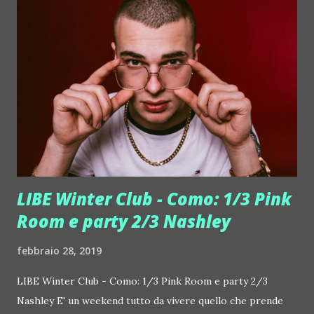
un party galmour, dedicato alla città simbolo per eccellenza
del Carnevale, "Venezia" con i suoi party in maschera
esclusivi che si distingueranno per atmosfere ispirate ai
film di Tim Burton. Dinner show e dj set durante la cena.
Animazione e special dj set durante il party. Allestimento a
tema. COS'E JUST CAVALLI ? E' l'esclusiva ed elegante
cornice degli eventi piu' glamour e delle cene di qualità il
Just C...
LIBE Winter Club - Como: 1/3 Pink
Room e party 2/3 Nashley
febbraio 28, 2019
LIBE Winter Club - Como: 1/3 Pink Room e party 2/3
Nashley E' un weekend tutto da vivere quello che prende