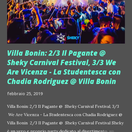
Diego Donati , dj resident e e creatori di IDOL , torneranno
in console ogni settimana all'Eden, e insieme a loro, per ben
15 settimane, il ritmo sarà eccellente, grazie ad una
selezione di dj gu...
Villa Bonin: 2/3 Il Pagante @
Sheky Carnival Festival, 3/3 We
Are Vicenza - La Studentesca con
Chadia Rodriguez @ Villa Bonin
febbraio 25, 2019
Villa Bonin: 2/3 Il Pagante @ Sheky Carnival Festival, 3/3
We Are Vicenza - La Studentesca con Chadia Rodriguez @
Villa Bonin 2/3 Il Pagante @ Sheky Carnival Festival Sheky
è un vero e proprio party dedicato al divertimento, un