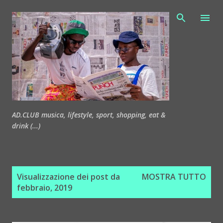
Passa ai contenuti principali
AD.CLUB musica, lifestyle, sport, shopping, eat &
drink (...)
P
Visualizzazione dei post da
MOSTRA TUTTO
o
febbraio, 2019
s
t