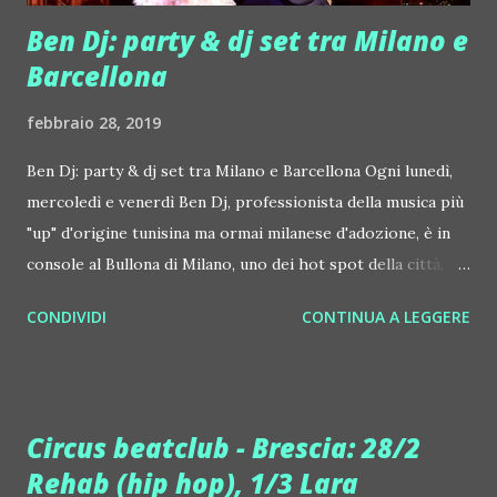
Ben Dj: party & dj set tra Milano e
Barcellona
febbraio 28, 2019
Ben Dj: party & dj set tra Milano e Barcellona Ogni lunedì,
mercoledì e venerdì Ben Dj, professionista della musica più
"up" d'origine tunisina ma ormai milanese d'adozione, è in
console al Bullona di Milano, uno dei hot spot della città, un
luogo perfetto per mangiare molto bene, muoversi a
CONDIVIDI
CONTINUA A LEGGERE
tempo, guardare e farsi guardare. Ogni giovedì invece è al
Canteen, sempre a Milano. Chi ha voglia di emozionarsi
con la musica di Ben Dj, il 28 febbraio lo trova quindi al
Canteen, venerdì 1 marzo al Bullona, sempre a Milano,
Circus beatclub - Brescia: 28/2
mentre sabato 2 marzo è protagonista musicale di un vip
Rehab (hip hop), 1/3 Lara
party a Barcellona. La sua settimana, come sempre molto,