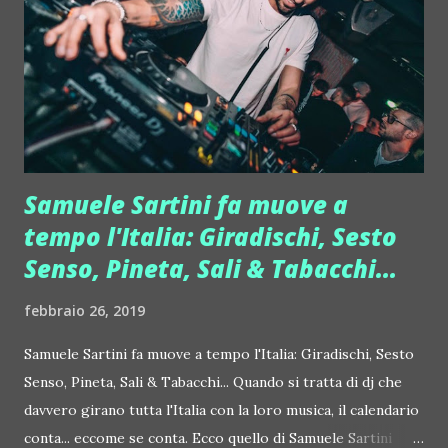
e hip hop. "Il testo della canzone l'ho scritto raccontando
la mia storia, la mia rinascita", racconta Gher. "Non smettere
mai, inseguire i propri sogni. Il mondo della musica non è
facile, ma fermarsi non è mai giusto". Nel 2014 Gher è
entrat...
Samuele Sartini fa muove a
tempo l'Italia: Giradischi, Sesto
Senso, Pineta, Sali & Tabacchi...
febbraio 26, 2019
Samuele Sartini fa muove a tempo l'Italia: Giradischi, Sesto
Senso, Pineta, Sali & Tabacchi... Quando si tratta di dj che
davvero girano tutta l'Italia con la loro musica, il calendario
conta... eccome se conta. Ecco quello di Samuele Sartini