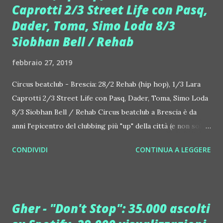
Caprotti 2/3 Street Life con Pasq,
molto impegnativa, si chiude con un altro dj set al Canteen,
ancora a Milano. Come fa Ben a tenere un ritmo simile?
Dader, Toma, Simo Loda 8/3
Semplice, si allena ovunque e molto. Seguirlo sui social è
Siobhan Bell / Rehab
una costante sferzata d'energia. E che succede dal punto di
febbraio 27, 2019
vista discografico? Ben DJ continua a regalare emozioni a
chi vuol ballare e muoversi a tempo con i suoi...
Circus beatclub - Brescia: 28/2 Rehab (hip hop), 1/3 Lara
Caprotti 2/3 Street Life con Pasq, Dader, Toma, Simo Loda
8/3 Siobhan Bell / Rehab Circus beatclub a Brescia è da
anni l'epicentro del clubbing più "up" della città (e non solo).
Giovedì 28 febbraio al Circus la festa è come sempre Rehab,
CONDIVIDI
CONTINUA A LEGGERE
uno degli appuntamenti hip hop ormai più consolidati in
Italia. Il party questa settimana si chiama "Explicit Content",
l'avviso che segnala le canzoni hip hop con testi
provocatori. In console si alternano TazGoons, Sovltrippin
Gher - "Don't Stop": 35.000 ascolti
e BigTizz, mentre è già confermata per giovedì 7 marzo la