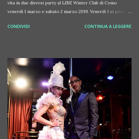
vita in due diversi party al LIBE Winter Club di Como
venerdì 1 marzo e sabato 2 marzo 2019. Venerdì 1 si parte
con Pink Room, uno speciale open bar riservato alle
CONDIVIDI
CONTINUA A LEGGERE
ragazze, solo da mezzanotte al mezzanotte e trenta, in Sala
2. In main room più tardi invece suonano Jahn e Keys
mentre alla voce c'è Carma. Sabato 2 marzo al LIBE Winter
Club di Como invece come special guest arriva Nashley
(nella foto), che sarà protagonista di un live show
scatenato. Guest Voice è Claude Le Boy, al mixer Jahn, Keys
e Cants. Il party è in collaborazione con Touch Down.
Nashley Rodeghiero, in arte Nashley, nasce nel 2000 in
provincia di Vicenza. L'artista coltiva la passione per la
scrittura cimentandosi in poesie e testi fin da piccolo, per
poi dedicarsi alla stesura di rime, strofe e ritornelli. Ama il
rap perché: «descrive i pensieri di noi giovani che passiamo
la maggior parte della g...