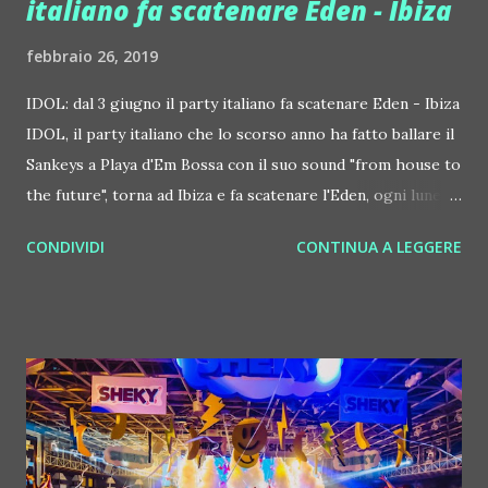
italiano fa scatenare Eden - Ibiza
febbraio 26, 2019
IDOL: dal 3 giugno il party italiano fa scatenare Eden - Ibiza
IDOL, il party italiano che lo scorso anno ha fatto ballare il
Sankeys a Playa d'Em Bossa con il suo sound "from house to
the future", torna ad Ibiza e fa scatenare l'Eden, ogni lunedì
dal 3 giugno al 16 settembre (con l'esclusione del 5 agosto).
CONDIVIDI
CONTINUA A LEGGERE
Eden è un vero paradiso per chi ha voglia di ballare: situato
a San Antonio, è il club scelto anche da Toolroom and
Defected per i loro super party. La scorsa estate, mentre
erano impegnati ad Ibiza, i ragazzi di IDOL hanno preso
spesso possesso del Cocoricò di Riccione, per non parlare
dei loro party al Beach Club - Versilia insieme allo staff del
Tenax e del loro recente evento al CAMeC, il Centro Arte
Moderna e Contemporanea di La Spezia... King Joshua &