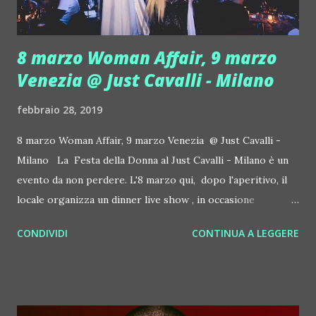
8 marzo Woman Affair, 9 marzo
Venezia @ Just Cavalli - Milano
febbraio 28, 2019
8 marzo Woman Affair, 9 marzo Venezia @ Just Cavalli -
Milano La Festa della Donna al Just Cavalli - Milano è un
evento da non perdere. L'8 marzo qui, dopo l'aperitivo, il
locale organizza un dinner live show , in occasione
dell'evento Woman Affair, il party dedicato a tutte le donne,
CONDIVIDI
CONTINUA A LEGGERE
nella serata dedicata alla loro festa; tutte le signore
saranno, per una notte immerse nel lusso e nella
raffinatezza, con aperitivo, dinner e afte dinner. In
occasione del carnevale, il 9 Marzo, il JustCavalli proporrà