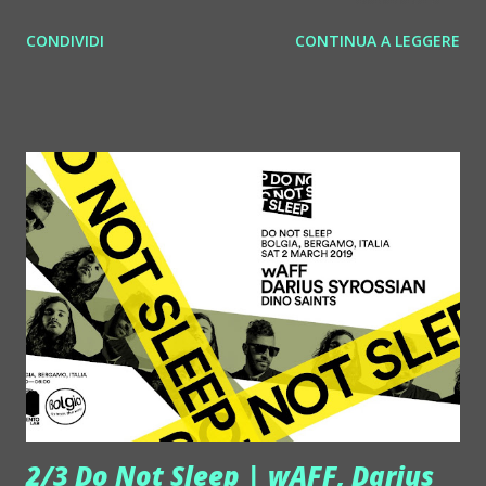
nelle prossime settimane: venerdì 1 marzo GIRADISCHI
CONDIVIDI
CONTINUA A LEGGERE
(Faenza); sabato 2 marzo SESTO SENSO (Desenzano del
Garda - BS); sabato 9 marzo ARTIS CLUB (Apricena -
Foggia); sabato 16marzo PINETA (M. Marittima - Ra);
venerdì 29 marzo SALI & TABACCHI (Reggio Emilia). E non
è tutto: "la domenica di Pasqua, il 21 aprile, sarò come lo
scorso anno in console al Pineta. E' probabilmente la serata
più bella ed importante del locale e di tutta la Riviera
Adriatica, perché in qualche modo dà il via all'estate",
racconta Samuele. Durante le prime settimane di gennaio
2019 l'artista ha invece lavorato duramente in studio di
registrazione. "E' il periodo giusto per farlo. Come è
logico, a gennaio, come a settembre e...
2/3 Do Not Sleep | wAFF, Darius