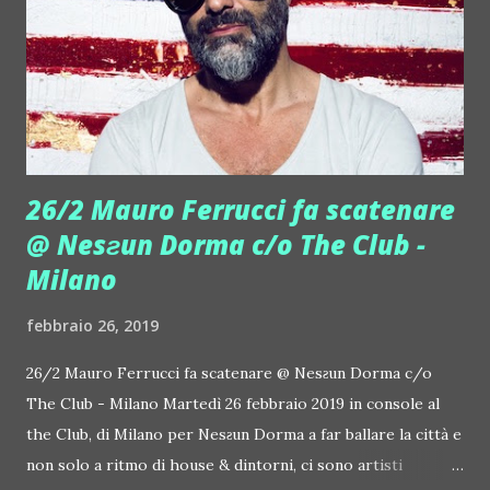
un negozio di dischi. Per questo forse non ama definire la
sua musica. "In fondo è tutta house e techno, tutto il resto
sono solo mode passeggere". Il party coincide con il quinto
compleanno di Momento Lab. Pr...
26/2 Mauro Ferrucci fa scatenare
@ Nesƨun Dorma c/o The Club -
Milano
febbraio 26, 2019
26/2 Mauro Ferrucci fa scatenare @ Nesƨun Dorma c/o
The Club - Milano Martedì 26 febbraio 2019 in console al
the Club, di Milano per Nesƨun Dorma a far ballare la città e
non solo a ritmo di house & dintorni, ci sono artisti