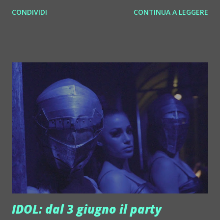
resident di valore assoluto: al mixer si alternano Ale Bucci
CONDIVIDI
CONTINUA A LEGGERE
e Filippo Marchesini. Al microfono invece Thorn e Riccardo
Celetti, due dei più stimati vocalist e performer italiani.
Ovviamente il dress code è chic, elegante. Sono comunque
benvenuti tutti coloro che hanno voglia di guardare e,
soprattutto, farsi guardare. C'è poi un dj guest
d'eccezione, Mauro Ferrucci. È con un'alchimia di
sensazioni che Mauro Ferrucci, da oltre 20 anni, fa ballare il
suo pubblico nei club più prestigiosi. Si definisce
"devastante" ma, fondamentalmente, "un bravo ragazzo" a
oltre un ventennio Mauro Ferrucci si esibisce alle consolle
di mezza Europa, e come produttore, ha raggiunto le vette
delle classifiche di tutto il mondo. Inizia a suonare ne...
IDOL: dal 3 giugno il party