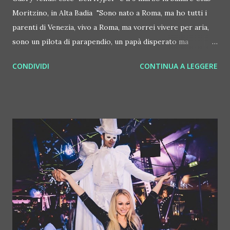
Moritzino, in Alta Badia "Sono nato a Roma, ma ho tutti i
parenti di Venezia, vivo a Roma, ma vorrei vivere per aria,
sono un pilota di parapendio, un papà disperato ma
orgoglioso, e sono un DJ "puro", che è il mio modo di
CONDIVIDI
CONTINUA A LEGGERE
definire un dj che si diverte sempre facendo quello che fa,
guarda e respira la gente che ha davanti e mette musica
per loro. Entro certi limiti insomma… E comunque viva la
house music sempre!"… Avete appena letto come sceglie di
presentarsi in poche righe Gabry Venus , scatenato dj
producer romano da sempre specializzato in house e
dintorni. I dj, si sa, sono sempre in movimento. Ma Gabry
Venus è veramente inarrestabile. Da qualche giorno è uscita
la sua "Ben Hyper". La label è Whore House, di proprietà
degli Hoxton Whores. La voce è quella di StevAxel, già
conosciuta per tante collaborazioni tra cui quella con i
Cube Guys. Il brano, tra l'altro, mentre scriviam...