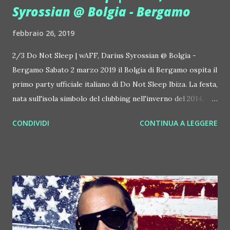
Syrossian @ Bolgia - Bergamo
febbraio 26, 2019
2/3 Do Not Sleep | wAFF, Darius Syrossian @ Bolgia -
Bergamo Sabato 2 marzo 2019 il Bolgia di Bergamo ospita il
primo party ufficiale italiano di Do Not Sleep Ibiza. La festa,
nata sull'isola simbolo del clubbing nell'inverno del 2014, da
allora fa ballare club e festival di riferimento nel mondo (tra
CONDIVIDI
CONTINUA A LEGGERE
cui Space, Sonar Festival, ADE Amsterdam Studios, Ministry
of Sound London...). Al mixer del Bolgia per questo evento
arrivano wAFF e Darius Syrossian, due talenti ormai ben
conosciuti da chi ama l'elettronica da ballo. wAFF si esibisce
spesso pure agli eventi Circo Loco e pubblica la sua musica
su label come Drum Code e Cocoon. Darius Syrossian
invece è proprio tra i creatori di Do Not Sleep, il suo
universo musicale. Per ben 14 anni, fino al 2009, ha gestito