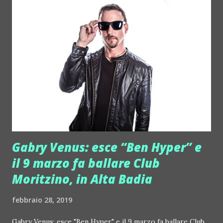
Gabry Venus: esce “Ben Hyper” e
il 9 marzo fa ballare Club
Moritzino, in Alta Badia
febbraio 28, 2019
Gabry Venus: esce "Ben Hyper" e il 9 marzo fa ballare Club