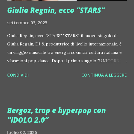
http://www.myspace.com/locod...
Giulia Regain, ecco “STARS”
settembre 03, 2025
Giulia Regain, ecco "STARS" "STARS", il nuovo singolo di
Giulia Regain, DJ & produttrice di livello internazionale, è
un viaggio musicale tra energia cosmica, cultura italiana e
vibrazioni pop-dance. Dopo il primo singolo "UNICORN",
prosegue la narrazione della #Gmagic STORY con la
CONDIVIDI
CONTINUA A LEGGERE
seconda release intitolata "STARS", interpretata dalla voce
inconfondibile di DHANY (Daniela Galli), icona della scena
house-progressive internazionale e voce storica dei
Benassi Bros. Il nuovo singolo nasce dalla collaborazione
Bergoz, trap e hyperpop con
tra Giulia Regain e Dhany, già insieme in precedenti
“IDOLO 2.0”
produzioni come "My Memories" (Universal) e "We Are
Colors" (Gmagic Records). "STARS" è un inno alla
luglio 02, 2026