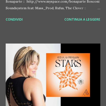
Bonaparte :: http://www.myspace.com/bonaparte Bosconi
Soundsystem feat: Mass_Prod, Rufus, The Clover ::
http://www.myspace.com/bosconirecords Byetone ::
CONDIVIDI
CONTINUA A LEGGERE
http://www.myspace.com/benderbyetone Chapelier Fou ::
http://www.myspace.com/chapelierfou Crystal Antlers ::
http://www.myspace.com/crystalantlers Metro Area feat.
Dashran Jehsrani :: http://www.myspace.com/metroarea
Deian :: http://www.myspace.com/deiansong Dixon ::
http://www.myspace.com/justdixon Frivolous ::
http://www.myspace.com/frivolouslive Frost ::
http://www.myspace.com/frostnorway Gonzales ::
http://www.myspace.com/gonzpiration Italian Laptop
Orchestra feat. Alessio Bertallot Jimmy Edgar ::
http://www.myspace.com/colorstrip Jon Hopkins ::
http://www.myspace.com/jonhopkins Le Luci della
Centrale Elettrica Loco Dice ::