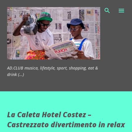
Passa ai contenuti principali
AD.CLUB musica, lifestyle, sport, shopping, eat &
drink (...)
La Caleta Hotel Costez –
Castrezzato divertimento in relax