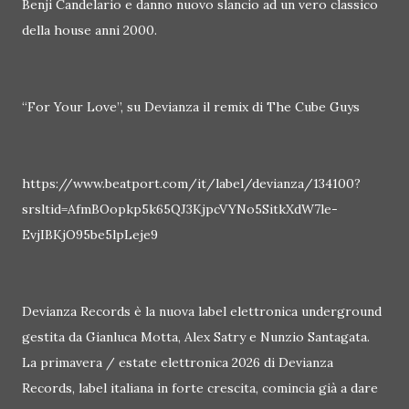
Benji Candelario e danno nuovo slancio ad un vero classico
della house anni 2000.
“For Your Love”, su Devianza il remix di The Cube Guys
https://www.beatport.com/it/label/devianza/134100?
srsltid=AfmBOopkp5k65QJ3KjpcVYNo5SitkXdW7le-
EvjIBKjO95be5lpLeje9
Devianza Records è la nuova label elettronica underground
gestita da Gianluca Motta, Alex Satry e Nunzio Santagata.
La primavera / estate elettronica 2026 di Devianza
Records, label italiana in forte crescita, comincia già a dare