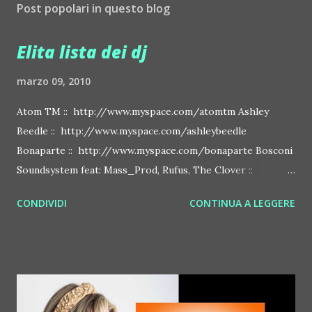
Post popolari in questo blog
Elita lista dei dj
marzo 09, 2010
Atom TM :: http://www.myspace.com/atomtm Ashley
Beedle :: http://www.myspace.com/ashleybeedle
Bonaparte :: http://www.myspace.com/bonaparte Bosconi
Soundsystem feat: Mass_Prod, Rufus, The Clover ::
http://www.myspace.com/bosconirecords Byetone ::
CONDIVIDI
CONTINUA A LEGGERE
http://www.myspace.com/benderbyetone Chapelier Fou ::
http://www.myspace.com/chapelierfou Crystal Antlers ::
http://www.myspace.com/crystalantlers Metro Area feat.
Dashran Jehsrani :: http://www.myspace.com/metroarea
Deian :: http://www.myspace.com/deiansong Dixon ::
http://www.myspace.com/justdixon Frivolous ::