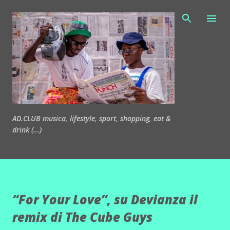
Passa ai contenuti principali
AD.CLUB musica, lifestyle, sport, shopping, eat &
drink (...)
“For Your Love”, su Devianza il
remix di The Cube Guys