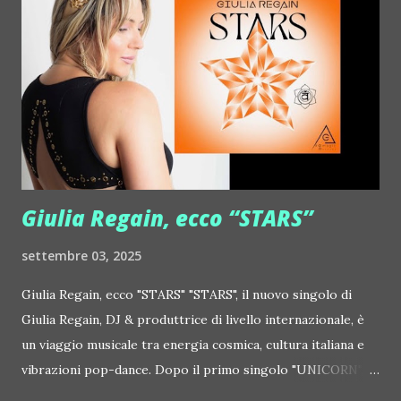
http://www.myspace.com/frivolouslive Frost ::
http://www.myspace.com/frostnorway Gonzales ::
http://www.myspace.com/gonzpiration Italian Laptop
Orchestra feat. Alessio Bertallot Jimmy Edgar ::
http://www.myspace.com/colorstrip Jon Hopkins ::
http://www.myspace.com/jonhopkins Le Luci della
Centrale Elettrica Loco Dice ::
http://www.myspace.com/locod...
Giulia Regain, ecco “STARS”
settembre 03, 2025
Giulia Regain, ecco "STARS" "STARS", il nuovo singolo di
Giulia Regain, DJ & produttrice di livello internazionale, è
un viaggio musicale tra energia cosmica, cultura italiana e
vibrazioni pop-dance. Dopo il primo singolo "UNICORN",
prosegue la narrazione della #Gmagic STORY con la