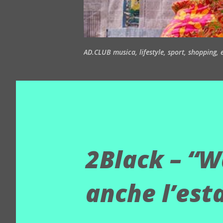
AD.CLUB musica, lifestyle, sport, shopping, ea
2Black – “W
anche l’esta