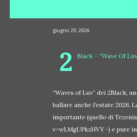
giugno 29, 2026
2
Black – “Wave Of Luv”
“Waves of Luv” dei 2Black, uno
ballare anche l’estate 2026. L
importante (quello di Tezen
v=wLMgUPkzHVY -) e pure in 