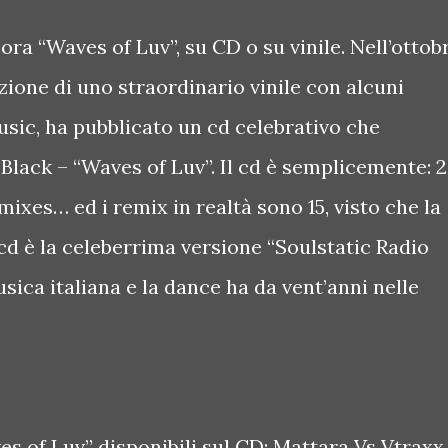
ra “Waves of Luv”, su CD o su vinile. Nell’ottob
zione di uno straordinario vinile con alcuni
sic, ha pubblicato un cd celebrativo che
2Black – “Waves of Luv”. Il cd è semplicemente: 
ixes… ed i remix in realtà sono 15, visto che la
cd è la celeberrima versione “Soulstatic Radio
ica italiana e la dance ha da vent’anni nelle
ves of Luv” disponibili sul CD: Mattara Vs Vtraxx