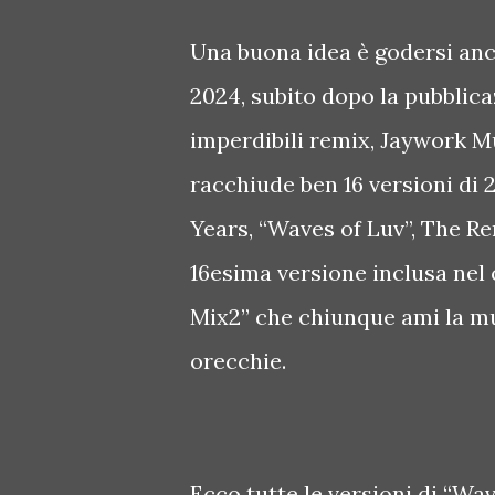
Una buona idea è godersi anco
2024, subito dopo la pubblica
imperdibili remix, Jaywork Mu
racchiude ben 16 versioni di 
Years, “Waves of Luv”, The Rem
16esima versione inclusa nel 
Mix2” che chiunque ami la mus
orecchie.
Ecco tutte le versioni di “Wa