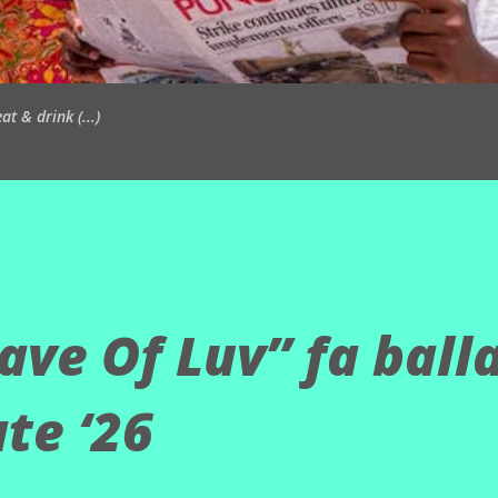
t & drink (...)
ave Of Luv” fa ball
te ‘26