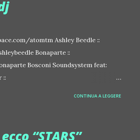
dj
ace.com/atomtm Ashley Beedle ::
leybeedle Bonaparte ::
naparte Bosconi Soundsystem feat:
::
sconirecords Byetone ::
CONTINUA A LEGGERE
derbyetone Chapelier Fou ::
elierfou Crystal Antlers ::
stalantlers Metro Area feat. Dashran
, ecco “STARS”
ace.com/metroarea Deian ::