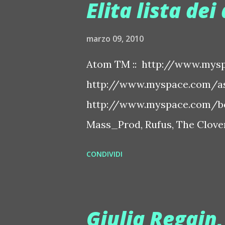
Elita lista dei 
marzo 09, 2010
Atom TM :: http://www.mysp
http://www.myspace.com/ash
http://www.myspace.com/bo
Mass_Prod, Rufus, The Clover 
http://www.myspace.com/bo
CONDIVIDI
http://www.myspace.com/ben
http://www.myspace.com/chap
http://www.myspace.com/cry
Giulia Regain
Jehsrani :: http://www.mysp