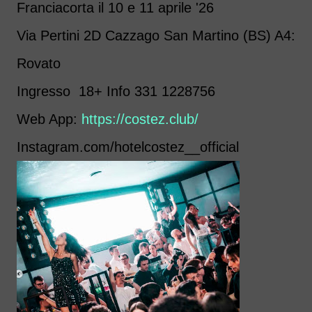
Franciacorta il 10 e 11 aprile '26
Via Pertini 2D Cazzago San Martino (BS) A4:
Rovato
Ingresso 18+ Info 331 1228756
Web App:
https://costez.club/
Instagram.com/hotelcostez__official