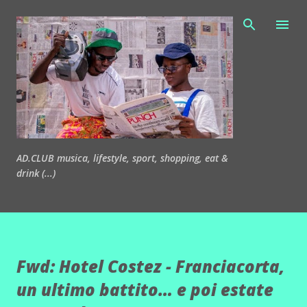
Passa ai contenuti principali
AD.CLUB musica, lifestyle, sport, shopping, eat &
drink (...)
Fwd: Hotel Costez - Franciacorta,
un ultimo battito… e poi estate