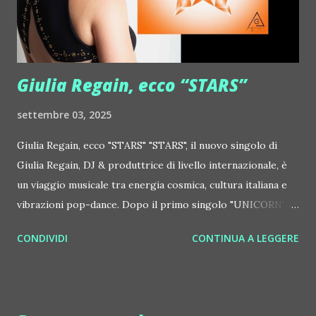
http://www.myspace.com/colorstrip Jon Hopkins ::
http://www.myspace.com/jonhopkins Le Luci della
Centrale Elettrica Loco Dice ::
http://www.myspace.com/locod...
Giulia Regain, ecco “STARS”
settembre 03, 2025
Giulia Regain, ecco "STARS" "STARS", il nuovo singolo di
Giulia Regain, DJ & produttrice di livello internazionale, è
un viaggio musicale tra energia cosmica, cultura italiana e
vibrazioni pop-dance. Dopo il primo singolo "UNICORN",
prosegue la narrazione della #Gmagic STORY con la
CONDIVIDI
CONTINUA A LEGGERE
seconda release intitolata "STARS", interpretata dalla voce
inconfondibile di DHANY (Daniela Galli), icona della scena
house-progressive internazionale e voce storica dei
Benassi Bros. Il nuovo singolo nasce dalla collaborazione