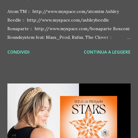
Atom TM :: http://www.myspace.com/atomtm Ashley
Beedle :: http://www.myspace.com/ashleybeedle
Bonaparte :: http://www.myspace.com/bonaparte Bosconi
Soundsystem feat: Mass_Prod, Rufus, The Clover ::
http://www.myspace.com/bosconirecords Byetone ::
CONDIVIDI
CONTINUA A LEGGERE
http://www.myspace.com/benderbyetone Chapelier Fou ::
http://www.myspace.com/chapelierfou Crystal Antlers ::
http://www.myspace.com/crystalantlers Metro Area feat.
Dashran Jehsrani :: http://www.myspace.com/metroarea
Deian :: http://www.myspace.com/deiansong Dixon ::
http://www.myspace.com/justdixon Frivolous ::
http://www.myspace.com/frivolouslive Frost ::
http://www.myspace.com/frostnorway Gonzales ::
http://www.myspace.com/gonzpiration Italian Laptop
Orchestra feat. Alessio Bertallot Jimmy Edgar ::