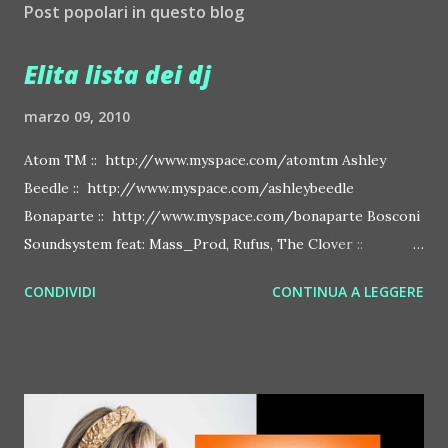
Post popolari in questo blog
Elita lista dei dj
marzo 09, 2010
Atom TM :: http://www.myspace.com/atomtm Ashley
Beedle :: http://www.myspace.com/ashleybeedle
Bonaparte :: http://www.myspace.com/bonaparte Bosconi
Soundsystem feat: Mass_Prod, Rufus, The Clover ::
http://www.myspace.com/bosconirecords Byetone ::
CONDIVIDI
CONTINUA A LEGGERE
http://www.myspace.com/benderbyetone Chapelier Fou ::
http://www.myspace.com/chapelierfou Crystal Antlers ::
http://www.myspace.com/crystalantlers Metro Area feat.
Dashran Jehsrani :: http://www.myspace.com/metroarea
Deian :: http://www.myspace.com/deiansong Dixon ::
http://www.myspace.com/justdixon Frivolous ::