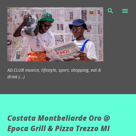
Passa ai contenuti principali
AD.CLUB musica, lifestyle, sport, shopping, eat &
drink (...)
Costata Montbeliarde Oro @
Epoca Grill & Pizza Trezzo MI