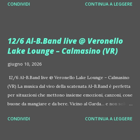
CONDIVIDI
CONTINUA A LEGGERE
seconda release intitolata "STARS", interpretata dalla voce
inconfondibile di DHANY (Daniela Galli), icona della scena
house-progressive internazionale e voce storica dei
Benassi Bros. Il nuovo singolo nasce dalla collaborazione
12/6 Al-B.Band live @ Veronello
tra Giulia Regain e Dhany, già insieme in precedenti
Lake Lounge – Calmasino (VR)
produzioni come "My Memories" (Universal) e "We Are
Colors" (Gmagic Records). "STARS" è un inno alla
giugno 10, 2026
connessione universale: un invito a riscoprire la nostra
natura di starseed, figli delle stelle, capaci di portare luce,
12/6 Al-B.Band live @ Veronello Lake Lounge – Calmasino
creatività ed empatia nel mondo. Con "STARS" Giulia Regain
(VR) La musica dal vivo della scatenata Al-B.Band è perfetta
porta avanti la sua visione musicale che fonde dance
per situazioni che mettono insieme emozioni, canzoni, cose
internazionale, a...
buone da mangiare e da bere. Vicino al Garda… e non solo. Il
12 giugno, venerdì, succede Veronello Lake Lounge –
CONDIVIDI
CONTINUA A LEGGERE
Calmasino (VR, Via Veronello 7), al fresco. Si ascolta anche la
musica della dj Laura Marcellini. Grigliata, drink e caffè 35
euro a persona, ingresso libero per chi arriva dopo cena.