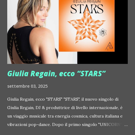
http://www.myspace.com/frivolouslive Frost ::
http://www.myspace.com/frostnorway Gonzales ::
http://www.myspace.com/gonzpiration Italian Laptop
Orchestra feat. Alessio Bertallot Jimmy Edgar ::
http://www.myspace.com/colorstrip Jon Hopkins ::
http://www.myspace.com/jonhopkins Le Luci della
Centrale Elettrica Loco Dice ::
http://www.myspace.com/locod...
Giulia Regain, ecco “STARS”
settembre 03, 2025
Giulia Regain, ecco "STARS" "STARS", il nuovo singolo di
Giulia Regain, DJ & produttrice di livello internazionale, è
un viaggio musicale tra energia cosmica, cultura italiana e
vibrazioni pop-dance. Dopo il primo singolo "UNICORN",
prosegue la narrazione della #Gmagic STORY con la