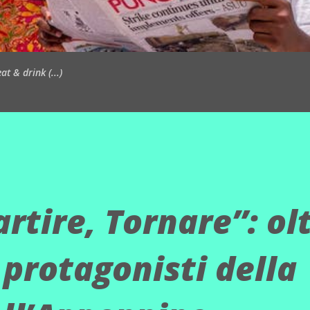
t & drink (...)
rtire, Tornare”: ol
 protagonisti della