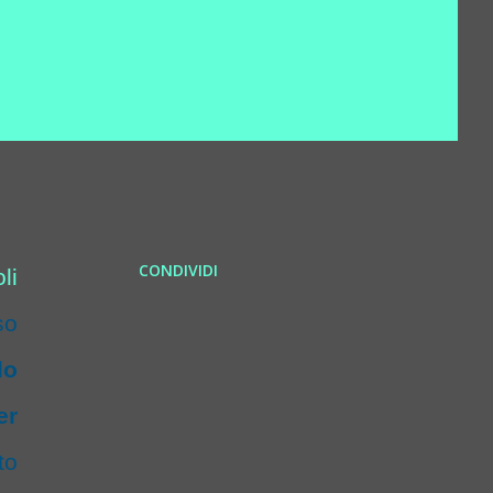
CONDIVIDI
li
so
do
er
to