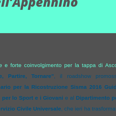
ell’Appennino
e e forte coinvolgimento per la tappa di Asco
e, Partire, Tornare"
, il roadshow promos
ario per la Ricostruzione Sisma 2016 Gui
 per lo Sport e i Giovani
e al
Dipartimento p
ervizio Civile Universale
, che ieri ha trasforma