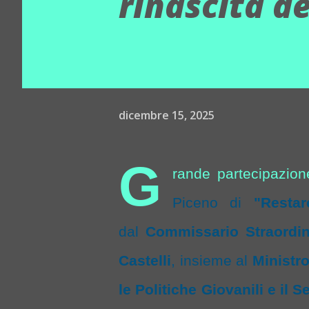
rinascita d
dicembre 15, 2025
G
rande partecipazion
Piceno di
"Restar
dal
Commissario Straordin
Castelli
, insieme al
Ministro
le Politiche Giovanili e il S