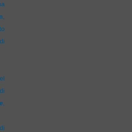
ha
a,
to
di
el
di
e
,
di