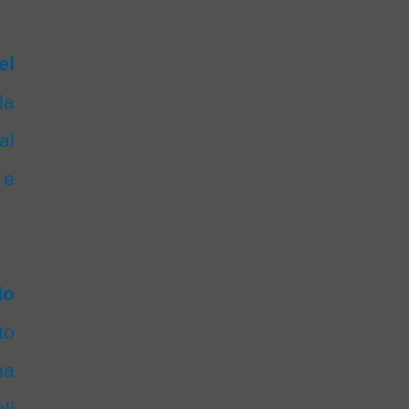
el
la
al
 e
lo
to
na
li