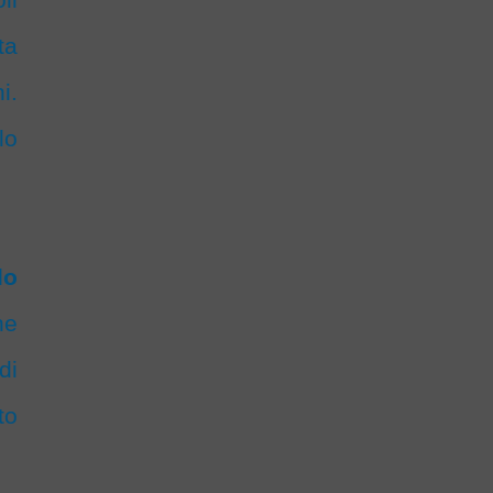
ta
i.
lo
lo
he
di
to