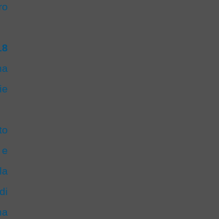
ro
18
ha
ie
to
 e
la
di
na