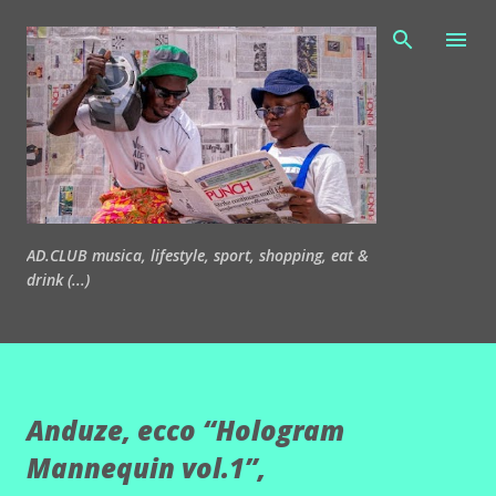
Passa ai contenuti principali
AD.CLUB musica, lifestyle, sport, shopping, eat &
drink (...)
Anduze, ecco “Hologram
Mannequin vol.1”,