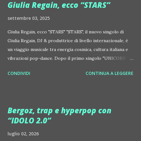
Giulia Regain, ecco “STARS”
settembre 03, 2025
Giulia Regain, ecco "STARS" "STARS", il nuovo singolo di
Giulia Regain, DJ & produttrice di livello internazionale, è
un viaggio musicale tra energia cosmica, cultura italiana e
vibrazioni pop-dance. Dopo il primo singolo "UNICORN",
prosegue la narrazione della #Gmagic STORY con la
CONDIVIDI
CONTINUA A LEGGERE
seconda release intitolata "STARS", interpretata dalla voce
inconfondibile di DHANY (Daniela Galli), icona della scena
house-progressive internazionale e voce storica dei
Benassi Bros. Il nuovo singolo nasce dalla collaborazione
Bergoz, trap e hyperpop con
tra Giulia Regain e Dhany, già insieme in precedenti
“IDOLO 2.0”
produzioni come "My Memories" (Universal) e "We Are
Colors" (Gmagic Records). "STARS" è un inno alla
luglio 02, 2026
connessione universale: un invito a riscoprire la nostra