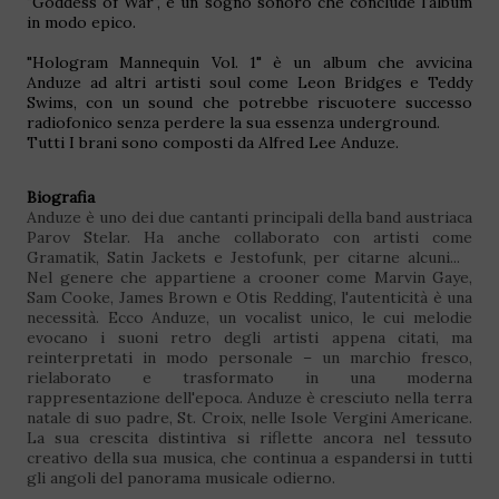
"Goddess of War", è un sogno sonoro che conclude l'album
in modo epico.
"Hologram Mannequin Vol. 1" è un album che avvicina
Anduze ad altri artisti soul come Leon Bridges e Teddy
Swims, con un sound che potrebbe riscuotere successo
radiofonico senza perdere la sua essenza underground.
Tutti I brani sono composti da Alfred Lee Anduze.
Biografia
Anduze è uno dei due cantanti principali della band austriaca
Parov Stelar. Ha anche collaborato con artisti come
Gramatik, Satin Jackets e Jestofunk, per citarne alcuni...
Nel genere che appartiene a crooner come Marvin Gaye,
Sam Cooke, James Brown e Otis Redding, l'autenticità è una
necessità. Ecco Anduze, un vocalist unico, le cui melodie
evocano i suoni retro degli artisti appena citati, ma
reinterpretati in modo personale – un marchio fresco,
rielaborato e trasformato in una moderna
rappresentazione dell'epoca. Anduze è cresciuto nella terra
natale di suo padre, St. Croix, nelle Isole Vergini Americane.
La sua crescita distintiva si riflette ancora nel tessuto
creativo della sua musica, che continua a espandersi in tutti
gli angoli del panorama musicale odierno.