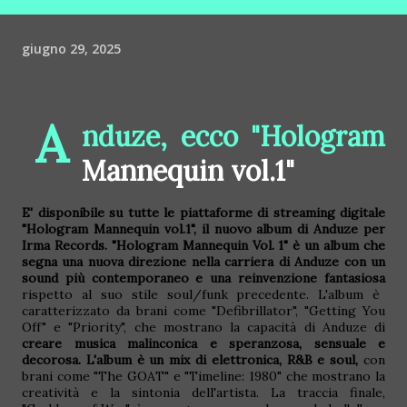
giugno 29, 2025
A
nduze, ecco "Hologram
Mannequin vol.1"
E
'
disponibile su tutte le piattaforme di streaming digitale
"Hologram Mannequin vol.1", il nuovo album di Anduze per
Irma Records.
"Hologram Mannequin Vol. 1" è un album che
segna una nuova direzione nella carriera di Anduze con un
sound più contemporaneo e una reinvenzione fantasiosa
rispetto al suo stile soul/funk precedente. L'album è
caratterizzato da brani come "Defibrillator", "Getting You
Off" e "Priority", che mostrano la capacità di Anduze di
creare musica malinconica e speranzosa, sensuale e
decorosa.
L'album è un mix di elettronica, R&B e soul,
con
brani come "The GOAT" e "Timeline: 1980" che mostrano la
creatività e la sintonia dell'artista. La traccia finale,