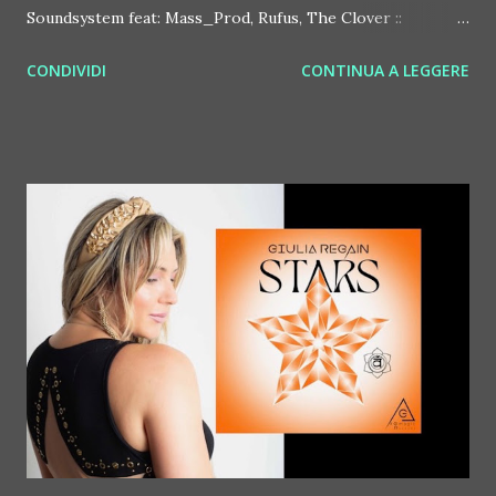
Soundsystem feat: Mass_Prod, Rufus, The Clover ::
http://www.myspace.com/bosconirecords Byetone ::
CONDIVIDI
CONTINUA A LEGGERE
http://www.myspace.com/benderbyetone Chapelier Fou ::
http://www.myspace.com/chapelierfou Crystal Antlers ::
http://www.myspace.com/crystalantlers Metro Area feat.
Dashran Jehsrani :: http://www.myspace.com/metroarea
Deian :: http://www.myspace.com/deiansong Dixon ::
http://www.myspace.com/justdixon Frivolous ::
http://www.myspace.com/frivolouslive Frost ::
http://www.myspace.com/frostnorway Gonzales ::
http://www.myspace.com/gonzpiration Italian Laptop
Orchestra feat. Alessio Bertallot Jimmy Edgar ::
http://www.myspace.com/colorstrip Jon Hopkins ::
http://www.myspace.com/jonhopkins Le Luci della
Centrale Elettrica Loco Dice ::
http://www.myspace.com/locod...