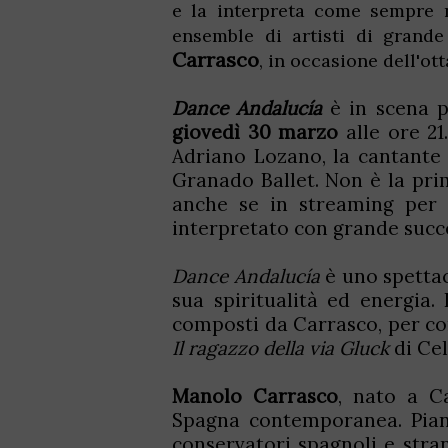
e la interpreta come sempre n
ensemble di artisti di grande
Carrasco
, in occasione dell'o
Dance Andalucía
è in scena p
giovedì 30 marzo
alle ore 21
Adriano Lozano, la cantante 
Granado Ballet. Non è la prim
anche se in streaming per 
interpretato con grande succ
Dance Andalucía
è uno spettac
sua spiritualità ed energia.
composti da Carrasco, per co
Il ragazzo della via Gluck
di Ce
Manolo Carrasco
, nato a Ca
Spagna contemporanea. Piani
conservatori spagnoli e stra