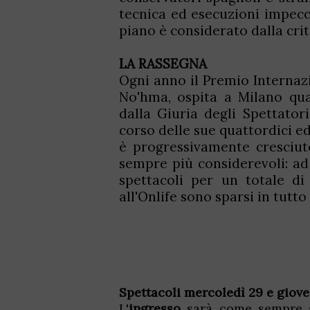
tecnica ed esecuzioni impecca
piano è considerato dalla criti
LA RASSEGNA
Ogni anno il Premio Internaz
No'hma, ospita a Milano qua
dalla Giuria degli Spettatori
corso delle sue quattordici ed
è progressivamente cresciut
sempre più considerevoli: ad 
spettacoli per un totale di
all'Onlife sono sparsi in tutt
Spettacoli mercoledì 29 e giove
L'
ingresso
sarà come sempre