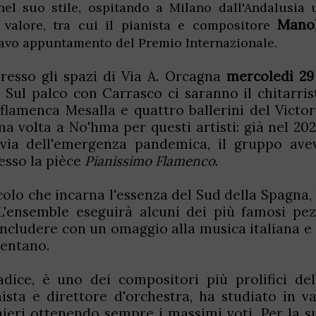
el suo stile, ospitando a Milano dall'Andalusia 
Mano
 valore, tra cui il pianista e compositore
ttavo appuntamento del Premio Internazionale.
resso gli spazi di Via A. Orcagna
mercoledì 29
. Sul palco con Carrasco ci saranno il chitarris
flamenca Mesalla e quattro ballerini del Victor
a volta a No'hma per questi artisti: già nel 202
via dell'emergenza pandemica, il gruppo ave
esso la pièce
Pianissimo Flamenco
.
olo che incarna l'essenza del Sud della Spagna, 
 L'ensemble eseguirà alcuni dei più famosi pez
ncludere con un omaggio alla musica italiana e 
lentano.
dice, è uno dei compositori più prolifici del
sta e direttore d'orchestra, ha studiato in va
nieri ottenendo sempre i massimi voti. Per la s