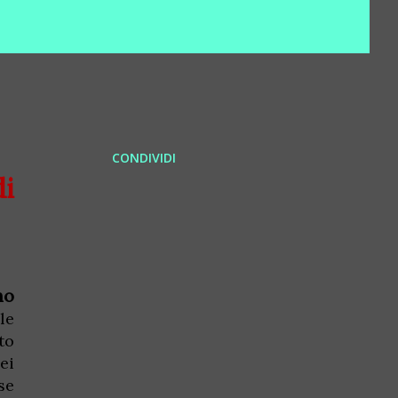
CONDIVIDI
i
no
le
to
ei
se