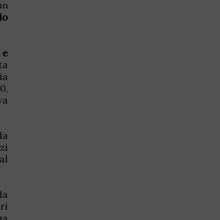
un
lo
 e
ta
ia
0,
va
la
zi
al
la
ri
ua