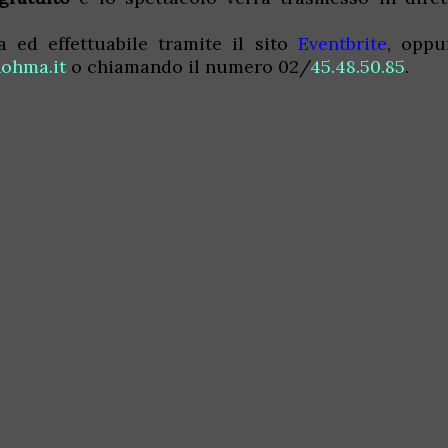
a ed effettuabile tramite il sito
Eventbrite
, oppu
ohma.it
o chiamando il numero 02/
45.48.50.85
.