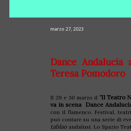
marzo 27, 2023
Dance Andalucía 
Teresa Pomodoro
"Il Teatro
Il 29 e 30 marzo il
va in scena
Dance Andalucí
con il flamenco. Festival, teat
può contare su una serie di eve
tablao
andalusi. Lo Spazio Teat