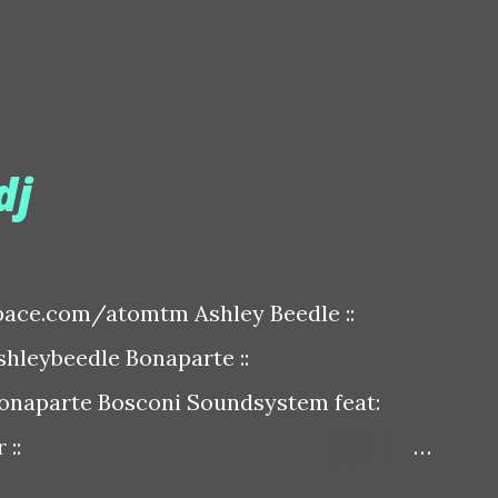
dj
ace.com/atomtm Ashley Beedle ::
leybeedle Bonaparte ::
naparte Bosconi Soundsystem feat:
::
sconirecords Byetone ::