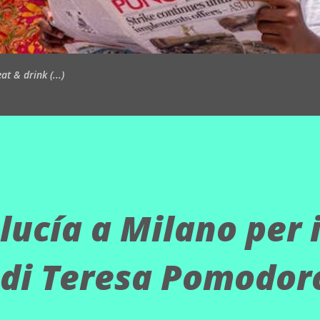
t & drink (...)
ucía a Milano per i
 di Teresa Pomodor