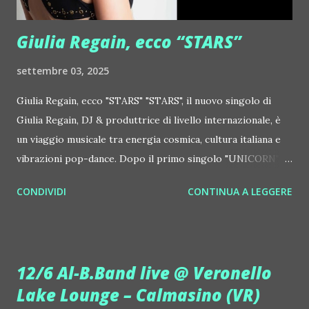
Centrale Elettrica Loco Dice ::
http://www.myspace.com/locod...
Giulia Regain, ecco “STARS”
settembre 03, 2025
Giulia Regain, ecco "STARS" "STARS", il nuovo singolo di
Giulia Regain, DJ & produttrice di livello internazionale, è
un viaggio musicale tra energia cosmica, cultura italiana e
vibrazioni pop-dance. Dopo il primo singolo "UNICORN",
prosegue la narrazione della #Gmagic STORY con la
CONDIVIDI
CONTINUA A LEGGERE
seconda release intitolata "STARS", interpretata dalla voce
inconfondibile di DHANY (Daniela Galli), icona della scena
house-progressive internazionale e voce storica dei
Benassi Bros. Il nuovo singolo nasce dalla collaborazione
12/6 Al-B.Band live @ Veronello
tra Giulia Regain e Dhany, già insieme in precedenti
Lake Lounge – Calmasino (VR)
produzioni come "My Memories" (Universal) e "We Are