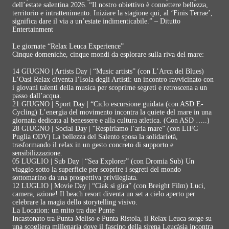
dell’estate salentina 2026. “Il nostro obiettivo è connettere bellezza,
territorio e intrattenimento. Iniziare la stagione qui, al ‘Finis Terrae’,
significa dare il via a un’estate indimenticabile.” – Ditutto
Entertainment
Le giornate “Relax Leuca Experience”
Cinque domeniche, cinque mondi da esplorare sulla riva del mare:
14 GIUGNO | Artists Day | “Music artists” (con L’Arca del Blues)
L’Oasi Relax diventa l’Isola degli Artisti: un incontro ravvicinato con
i giovani talenti della musica per scoprirne segreti e retroscena a un
passo dall’acqua.
21 GIUGNO | Sport Day | “Ciclo escursione guidata (con ASD E-
Cycling) L’energia del movimento incontra la quiete del mare in una
giornata dedicata al benessere e alla cultura atletica. (Con ASD …..)
28 GIUGNO | Social Day | “Respiriamo l’aria mare” (con LIFC
Puglia ODV) La bellezza del Salento sposa la solidarietà,
trasformando il relax in un gesto concreto di supporto e
sensibilizzazione.
05 LUGLIO | Sub Day | “Sea Explorer” (con Dromia Sub) Un
viaggio sotto la superficie per scoprire i segreti del mondo
sottomarino da una prospettiva privilegiata.
12 LUGLIO | Movie Day | “Ciak si gira” (con Breight Film) Luci,
camera, azione! Il beach resort diventa un set a cielo aperto per
celebrare la magia dello storytelling visivo.
La Location: un mito tra due Punte
Incastonato tra Punta Meliso e Punta Ristola, il Relax Leuca sorge su
una scogliera millenaria dove il fascino della sirena Leucàsia incontra