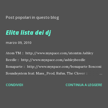
Post popolari in questo blog
Elita lista dei dj
marzo 09, 2010
Atom TM :: http://www.myspace.com/atomtm Ashley
Beedle :: http://www.myspace.com/ashleybeedle
Bonaparte :: http://www.myspace.com/bonaparte Bosconi
Soundsystem feat: Mass_Prod, Rufus, The Clover ::
http://www.myspace.com/bosconirecords Byetone ::
CONDIVIDI
CONTINUA A LEGGERE
http://www.myspace.com/benderbyetone Chapelier Fou ::
http://www.myspace.com/chapelierfou Crystal Antlers ::
http://www.myspace.com/crystalantlers Metro Area feat.
Dashran Jehsrani :: http://www.myspace.com/metroarea