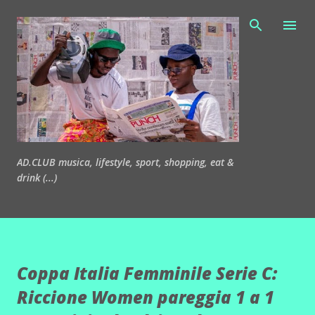
Passa ai contenuti principali
AD.CLUB musica, lifestyle, sport, shopping, eat &
drink (...)
Coppa Italia Femminile Serie C:
Riccione Women pareggia 1 a 1