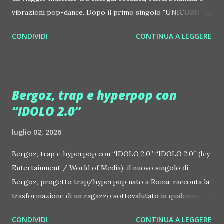
vibrazioni pop-dance. Dopo il primo singolo "UNICORN",
prosegue la narrazione della #Gmagic STORY con la
CONDIVIDI
CONTINUA A LEGGERE
seconda release intitolata "STARS", interpretata dalla voce
inconfondibile di DHANY (Daniela Galli), icona della scena
house-progressive internazionale e voce storica dei
Benassi Bros. Il nuovo singolo nasce dalla collaborazione
Bergoz, trap e hyperpop con
tra Giulia Regain e Dhany, già insieme in precedenti
“IDOLO 2.0”
produzioni come "My Memories" (Universal) e "We Are
Colors" (Gmagic Records). "STARS" è un inno alla
luglio 02, 2026
connessione universale: un invito a riscoprire la nostra
natura di starseed, figli delle stelle, capaci di portare luce,
Bergoz, trap e hyperpop con “IDOLO 2.0” “IDOLO 2.0″ (Icy
creatività ed empatia nel mondo. Con "STARS" Giulia Regain
Entertainment / World of Media), il nuovo singolo di
porta avanti la sua visione musicale che fonde dance
Bergoz, progetto trap/hyperpop nato a Roma, racconta la
internazionale, a...
trasformazione di un ragazzo sottovalutato in qualcuno
disposto a sacrificare tutto pur di diventare ciò che
CONDIVIDI
CONTINUA A LEGGERE