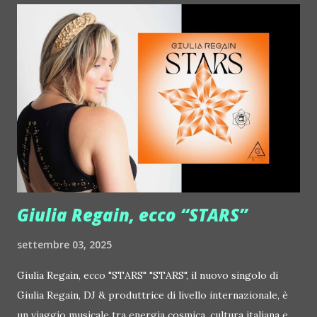
Deian :: http://www.myspace.com/deiansong Dixon ::
http://www.myspace.com/justdixon Frivolous ::
http://www.myspace.com/frivolouslive Frost ::
http://www.myspace.com/frostnorway Gonzales ::
http://www.myspace.com/gonzpiration Italian Laptop
Orchestra feat. Alessio Bertallot Jimmy Edgar ::
http://www.myspace.com/colorstrip Jon Hopkins ::
http://www.myspace.com/jonhopkins Le Luci della
Centrale Elettrica Loco Dice ::
http://www.myspace.com/locod...
Giulia Regain, ecco “STARS”
settembre 03, 2025
Giulia Regain, ecco "STARS" "STARS", il nuovo singolo di
Giulia Regain, DJ & produttrice di livello internazionale, è
un viaggio musicale tra energia cosmica, cultura italiana e