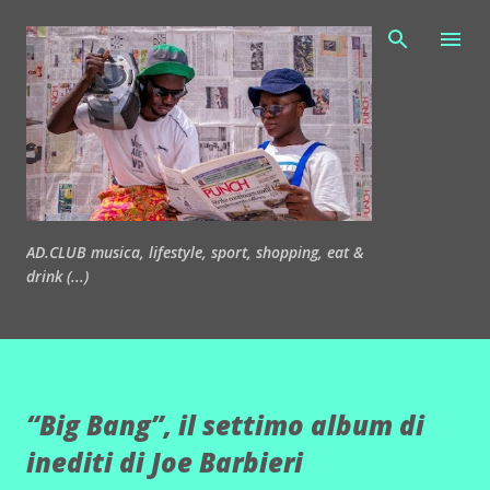
Passa ai contenuti principali
AD.CLUB musica, lifestyle, sport, shopping, eat &
drink (...)
“Big Bang”, il settimo album di
inediti di Joe Barbieri