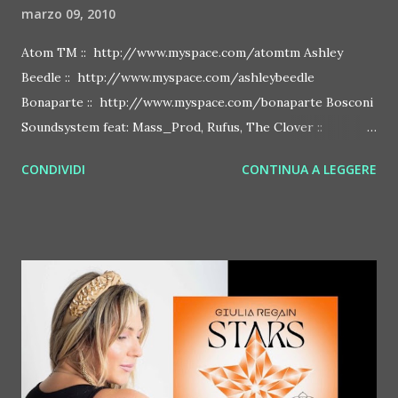
marzo 09, 2010
Atom TM :: http://www.myspace.com/atomtm Ashley
Beedle :: http://www.myspace.com/ashleybeedle
Bonaparte :: http://www.myspace.com/bonaparte Bosconi
Soundsystem feat: Mass_Prod, Rufus, The Clover ::
http://www.myspace.com/bosconirecords Byetone ::
CONDIVIDI
CONTINUA A LEGGERE
http://www.myspace.com/benderbyetone Chapelier Fou ::
http://www.myspace.com/chapelierfou Crystal Antlers ::
http://www.myspace.com/crystalantlers Metro Area feat.
Dashran Jehsrani :: http://www.myspace.com/metroarea
Deian :: http://www.myspace.com/deiansong Dixon ::
http://www.myspace.com/justdixon Frivolous ::
http://www.myspace.com/frivolouslive Frost ::
http://www.myspace.com/frostnorway Gonzales ::
http://www.myspace.com/gonzpiration Italian Laptop