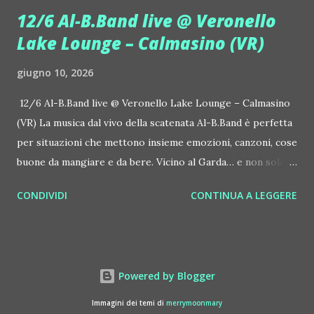
Benassi Bros. Il nuovo singolo nasce dalla collaborazione
12/6 Al-B.Band live @ Veronello
tra Giulia Regain e Dhany, già insieme in precedenti
Lake Lounge – Calmasino (VR)
produzioni come "My Memories" (Universal) e "We Are
Colors" (Gmagic Records). "STARS" è un inno alla
giugno 10, 2026
connessione universale: un invito a riscoprire la nostra
natura di starseed, figli delle stelle, capaci di portare luce,
12/6 Al-B.Band live @ Veronello Lake Lounge – Calmasino
creatività ed empatia nel mondo. Con "STARS" Giulia Regain
(VR) La musica dal vivo della scatenata Al-B.Band è perfetta
porta avanti la sua visione musicale che fonde dance
per situazioni che mettono insieme emozioni, canzoni, cose
internazionale, a...
buone da mangiare e da bere. Vicino al Garda… e non solo. Il
12 giugno, venerdì, succede Veronello Lake Lounge –
CONDIVIDI
CONTINUA A LEGGERE
Calmasino (VR, Via Veronello 7), al fresco. Si ascolta anche la
musica della dj Laura Marcellini. Grigliata, drink e caffè 35
euro a persona, ingresso libero per chi arriva dopo cena.
Un concerto di questa formazione veronese, la Al-B.Band,
Powered by Blogger
una volta vissuto, lo si dimentica difficilmente. Per le
canzoni e per l’energia che i musicisti regalano. Guidati da
Immagini dei temi di
merrymoonmary