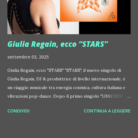
Orchestra feat. Alessio Bertallot Jimmy Edgar ::
http://www.myspace.com/colorstrip Jon Hopkins ::
http://www.myspace.com/jonhopkins Le Luci della
Centrale Elettrica Loco Dice ::
http://www.myspace.com/locod...
Giulia Regain, ecco “STARS”
settembre 03, 2025
Giulia Regain, ecco "STARS" "STARS", il nuovo singolo di
Giulia Regain, DJ & produttrice di livello internazionale, è
un viaggio musicale tra energia cosmica, cultura italiana e
vibrazioni pop-dance. Dopo il primo singolo "UNICORN",
prosegue la narrazione della #Gmagic STORY con la
CONDIVIDI
CONTINUA A LEGGERE
seconda release intitolata "STARS", interpretata dalla voce
inconfondibile di DHANY (Daniela Galli), icona della scena
house-progressive internazionale e voce storica dei