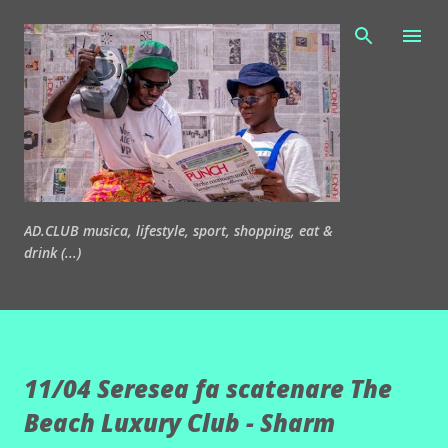
Passa ai contenuti principali
AD.CLUB musica, lifestyle, sport, shopping, eat &
drink (...)
11/04 Seresea fa scatenare The
Beach Luxury Club - Sharm