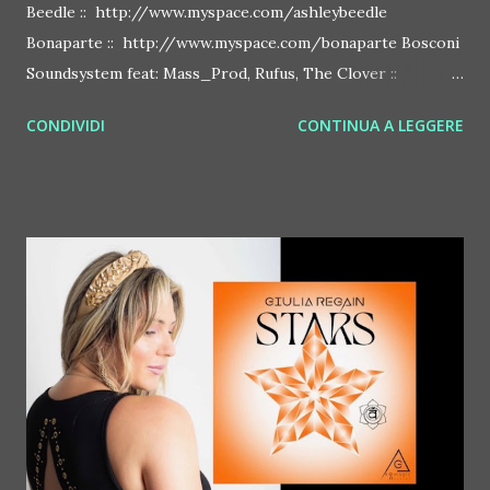
Beedle :: http://www.myspace.com/ashleybeedle
Bonaparte :: http://www.myspace.com/bonaparte Bosconi
Soundsystem feat: Mass_Prod, Rufus, The Clover ::
http://www.myspace.com/bosconirecords Byetone ::
CONDIVIDI
CONTINUA A LEGGERE
http://www.myspace.com/benderbyetone Chapelier Fou ::
http://www.myspace.com/chapelierfou Crystal Antlers ::
http://www.myspace.com/crystalantlers Metro Area feat.
Dashran Jehsrani :: http://www.myspace.com/metroarea
Deian :: http://www.myspace.com/deiansong Dixon ::
http://www.myspace.com/justdixon Frivolous ::
http://www.myspace.com/frivolouslive Frost ::
http://www.myspace.com/frostnorway Gonzales ::
http://www.myspace.com/gonzpiration Italian Laptop
Orchestra feat. Alessio Bertallot Jimmy Edgar ::
http://www.myspace.com/colorstrip Jon Hopkins ::
http://www.myspace.com/jonhopkins Le Luci della