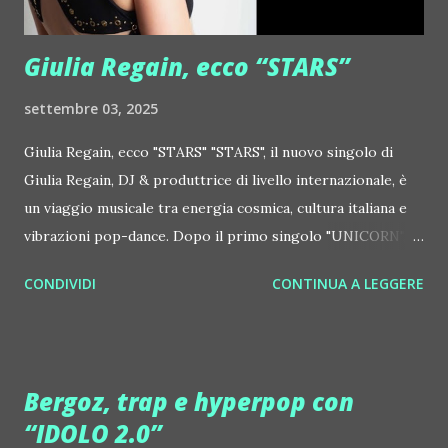
Centrale Elettrica Loco Dice ::
http://www.myspace.com/locod...
Giulia Regain, ecco “STARS”
settembre 03, 2025
Giulia Regain, ecco "STARS" "STARS", il nuovo singolo di
Giulia Regain, DJ & produttrice di livello internazionale, è
un viaggio musicale tra energia cosmica, cultura italiana e
vibrazioni pop-dance. Dopo il primo singolo "UNICORN",
prosegue la narrazione della #Gmagic STORY con la
CONDIVIDI
CONTINUA A LEGGERE
seconda release intitolata "STARS", interpretata dalla voce
inconfondibile di DHANY (Daniela Galli), icona della scena
house-progressive internazionale e voce storica dei
Benassi Bros. Il nuovo singolo nasce dalla collaborazione
Bergoz, trap e hyperpop con
tra Giulia Regain e Dhany, già insieme in precedenti
“IDOLO 2.0”
produzioni come "My Memories" (Universal) e "We Are