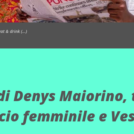
t & drink (...)
 di Denys Maiorino, 
lcio femminile e Ve