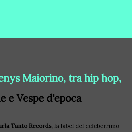
enys Maiorino, tra hip hop,
le e Vespe d'epoca
arla Tanto Records
, la label del celeberrimo