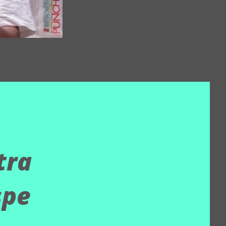
tra
spe