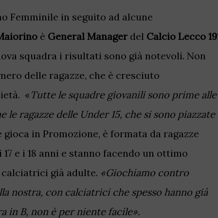
mo Femminile in seguito ad alcune
Maiorino
è
General Manager
del
Calcio Lecco 19
ova squadra i risultati sono già notevoli. Non
umero delle ragazze, che è cresciuto
ietà. «
Tutte le squadre giovanili sono prime alle
ne le ragazze delle Under 15, che si sono piazzate
e gioca in Promozione, è formata da ragazze
 17 e i 18 anni e stanno facendo un ottimo
alciatrici già adulte.
«Giochiamo contro
la nostra, con calciatrici che spesso hanno già
a in B, non è per niente facile».