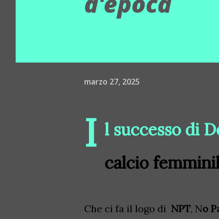
d'epoca
marzo 27, 2025
I
l successo di D
calcio femmini
Che ci fa il logo di
NPT
, N
o P