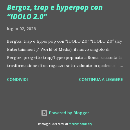
Bergoz, trap e hyperpop con
tra Giulia Regain e Dhany, già insieme in precedenti
“IDOLO 2.0”
produzioni come "My Memories" (Universal) e "We Are
Colors" (Gmagic Records). "STARS" è un inno alla
luglio 02, 2026
connessione universale: un invito a riscoprire la nostra
natura di starseed, figli delle stelle, capaci di portare luce,
Bergoz, trap e hyperpop con “IDOLO 2.0” “IDOLO 2.0″ (Icy
creatività ed empatia nel mondo. Con "STARS" Giulia Regain
Entertainment / World of Media), il nuovo singolo di
porta avanti la sua visione musicale che fonde dance
Bergoz, progetto trap/hyperpop nato a Roma, racconta la
internazionale, a...
trasformazione di un ragazzo sottovalutato in qualcuno
disposto a sacrificare tutto pur di diventare ciò che
CONDIVIDI
CONTINUA A LEGGERE
immagina nella sua testa. La traccia unisce energia
trap/hyperpop, cambi di flow e un’attitudine quasi
ossessiva, mantenendo però una scrittura concreta e
personale: notti passate a scrivere, ambizione fuori
Powered by Blogger
controllo, critica degli altri e bisogno costante di superarsi.
Il fulcro del brano è la dualità centrale del mondo Bergoz:
Immagini dei temi di
merrymoonmary