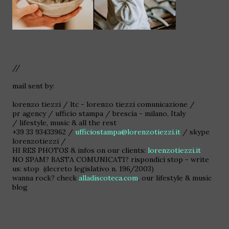
//
mail sent by:
lorenzo tiezzi / ltc - lorenzo tiezzi comunicazione /
pr agency / ufficio stampa / brescia - milano, Italy
/ lifestyle, music & all the rest
+39 33 93433962 /
ufficiostampa@lorenzotiezzi.it
/ skype
lorenzotiezzi /
HI RES PHOTOS & infos on our clients:
lorenzotiezzi.it
NO SPAM? BASTA COMUNICATI? rispondici stop - write
us: stop (decreto legislativo n. 196/2003)
wanna rock? check
alladiscoteca.com
, our lifestyle & music
blog