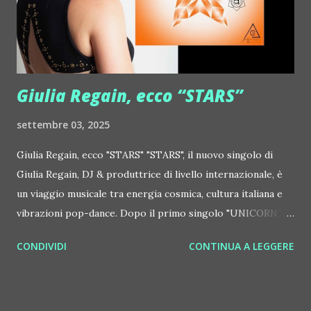
http://www.myspace.com/colorstrip Jon Hopkins ::
http://www.myspace.com/jonhopkins Le Luci della
Centrale Elettrica Loco Dice ::
http://www.myspace.com/locod...
Giulia Regain, ecco “STARS”
settembre 03, 2025
Giulia Regain, ecco "STARS" "STARS", il nuovo singolo di
Giulia Regain, DJ & produttrice di livello internazionale, è
un viaggio musicale tra energia cosmica, cultura italiana e
vibrazioni pop-dance. Dopo il primo singolo "UNICORN",
prosegue la narrazione della #Gmagic STORY con la
CONDIVIDI
CONTINUA A LEGGERE
seconda release intitolata "STARS", interpretata dalla voce
inconfondibile di DHANY (Daniela Galli), icona della scena
house-progressive internazionale e voce storica dei
Benassi Bros. Il nuovo singolo nasce dalla collaborazione