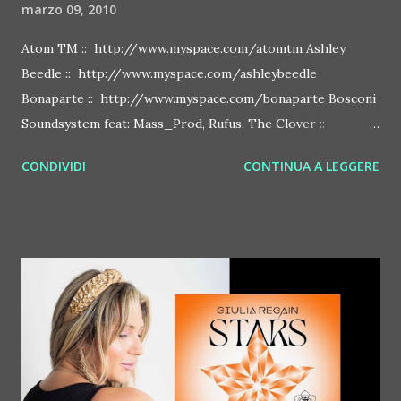
marzo 09, 2010
Atom TM :: http://www.myspace.com/atomtm Ashley
Beedle :: http://www.myspace.com/ashleybeedle
Bonaparte :: http://www.myspace.com/bonaparte Bosconi
Soundsystem feat: Mass_Prod, Rufus, The Clover ::
http://www.myspace.com/bosconirecords Byetone ::
CONDIVIDI
CONTINUA A LEGGERE
http://www.myspace.com/benderbyetone Chapelier Fou ::
http://www.myspace.com/chapelierfou Crystal Antlers ::
http://www.myspace.com/crystalantlers Metro Area feat.
Dashran Jehsrani :: http://www.myspace.com/metroarea
Deian :: http://www.myspace.com/deiansong Dixon ::
http://www.myspace.com/justdixon Frivolous ::
http://www.myspace.com/frivolouslive Frost ::
http://www.myspace.com/frostnorway Gonzales ::
http://www.myspace.com/gonzpiration Italian Laptop
Orchestra feat. Alessio Bertallot Jimmy Edgar ::