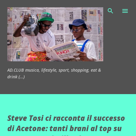
Passa ai contenuti principali
AD.CLUB musica, lifestyle, sport, shopping, eat &
drink (...)
Steve Tosi ci racconta il successo
di Acetone: tanti brani al top su