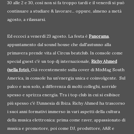
30 alle 2 e 30, così non si fa troppo tardi e il venerdì si può
continuare a studiare & lavorare... oppure, almeno a metà
agosto, a rilassarsi.
Ed eccoci a venerdì 23 agosto. La festa è
Panorama
,
appuntamento dal sound house che dall'autunno alla
primavera prende vita al Circus beatclub. In console come
special guest c'è un top dj internazionale,
Richy Ahmed
(nella foto).
Già recentemente sulla cover di MixMag South
America, in console ha un'energia unica e coinvolgente. Sul
palco e non solo, a differenza di molti colleghi, sorride
spesso e sprizza energia. Tra i top club in cui si esibisce
più spesso c'è l'Amnesia di Ibiza. Richy Ahmed ha trascorso
i suoi anni formativi immerso in vari aspetti della cultura
della musica elettronica: prima come raver, appassionato di
musica e promotore, poi come DJ, produttore, A&R e