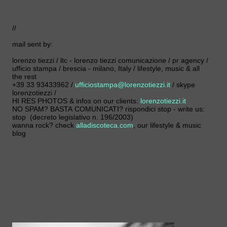
//
mail sent by:
lorenzo tiezzi / ltc - lorenzo tiezzi comunicazione / pr agency /
ufficio stampa / brescia - milano, Italy / lifestyle, music & all
the rest
+39 33 93433962 /
ufficiostampa@lorenzotiezzi.it
/ skype
lorenzotiezzi /
HI RES PHOTOS & infos on our clients:
lorenzotiezzi.it
NO SPAM? BASTA COMUNICATI? rispondici stop - write us:
stop (decreto legislativo n. 196/2003)
wanna rock? check
alladiscoteca.com
, our lifestyle & music
blog