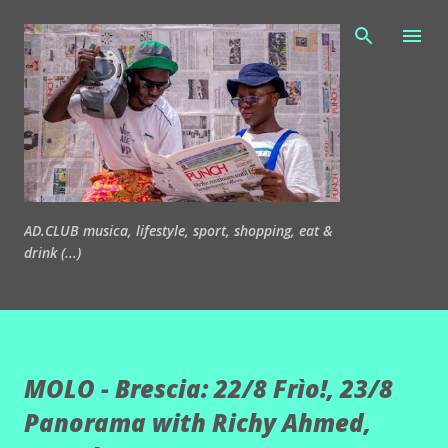
Passa ai contenuti principali
AD.CLUB musica, lifestyle, sport, shopping, eat &
drink (...)
MOLO - Brescia: 22/8 Frìo!, 23/8
Panorama with Richy Ahmed,