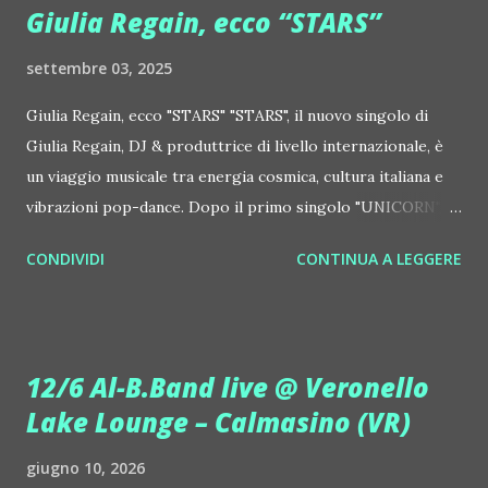
Giulia Regain, ecco “STARS”
settembre 03, 2025
Giulia Regain, ecco "STARS" "STARS", il nuovo singolo di
Giulia Regain, DJ & produttrice di livello internazionale, è
un viaggio musicale tra energia cosmica, cultura italiana e
vibrazioni pop-dance. Dopo il primo singolo "UNICORN",
prosegue la narrazione della #Gmagic STORY con la
CONDIVIDI
CONTINUA A LEGGERE
seconda release intitolata "STARS", interpretata dalla voce
inconfondibile di DHANY (Daniela Galli), icona della scena
house-progressive internazionale e voce storica dei
Benassi Bros. Il nuovo singolo nasce dalla collaborazione
12/6 Al-B.Band live @ Veronello
tra Giulia Regain e Dhany, già insieme in precedenti
Lake Lounge – Calmasino (VR)
produzioni come "My Memories" (Universal) e "We Are
Colors" (Gmagic Records). "STARS" è un inno alla
giugno 10, 2026
connessione universale: un invito a riscoprire la nostra