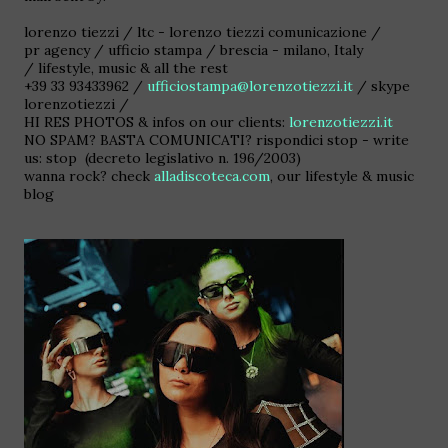
lorenzo tiezzi / ltc - lorenzo tiezzi comunicazione /
pr agency / ufficio stampa / brescia - milano, Italy
/ lifestyle, music & all the rest
+39 33 93433962 /
ufficiostampa@lorenzotiezzi.it
/ skype
lorenzotiezzi /
HI RES PHOTOS & infos on our clients:
lorenzotiezzi.it
NO SPAM? BASTA COMUNICATI? rispondici stop - write
us: stop (decreto legislativo n. 196/2003)
wanna rock? check
alladiscoteca.com
, our lifestyle & music
blog