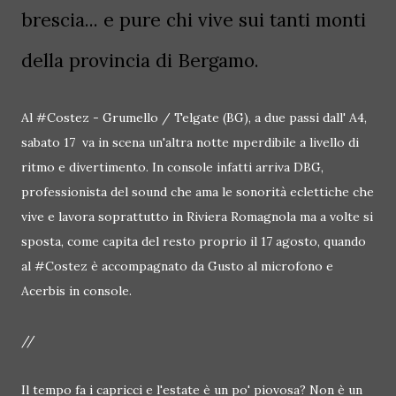
brescia... e pure chi vive sui tanti monti
della provincia di Bergamo.
Al #Costez - Grumello / Telgate (BG), a due passi dall' A4,
sabato 17 va in scena un'altra notte mperdibile a livello di
ritmo e divertimento. In console infatti arriva DBG,
professionista del sound che ama le sonorità eclettiche che
vive e lavora soprattutto in Riviera Romagnola ma a volte si
sposta, come capita del resto proprio il 17 agosto, quando
al #Costez è accompagnato da Gusto al microfono e
Acerbis in console.
//
Il tempo fa i capricci e l'estate è un po' piovosa? Non è un