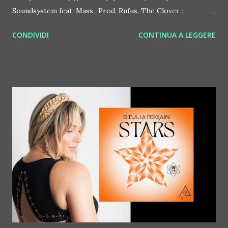
Soundsystem feat: Mass_Prod, Rufus, The Clover ::
http://www.myspace.com/bosconirecords Byetone ::
CONDIVIDI
CONTINUA A LEGGERE
http://www.myspace.com/benderbyetone Chapelier Fou ::
http://www.myspace.com/chapelierfou Crystal Antlers ::
http://www.myspace.com/crystalantlers Metro Area feat.
Dashran Jehsrani :: http://www.myspace.com/metroarea
Deian :: http://www.myspace.com/deiansong Dixon ::
http://www.myspace.com/justdixon Frivolous ::
http://www.myspace.com/frivolouslive Frost ::
http://www.myspace.com/frostnorway Gonzales ::
http://www.myspace.com/gonzpiration Italian Laptop
Orchestra feat. Alessio Bertallot Jimmy Edgar ::
http://www.myspace.com/colorstrip Jon Hopkins ::
http://www.myspace.com/jonhopkins Le Luci della
Centrale Elettrica Loco Dice ::
http://www.myspace.com/locod...