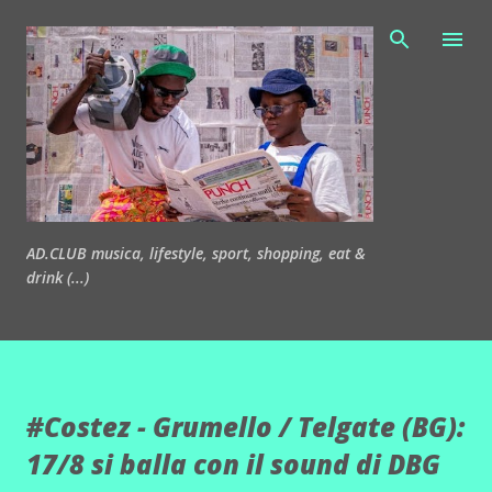
Passa ai contenuti principali
AD.CLUB musica, lifestyle, sport, shopping, eat &
drink (...)
#Costez - Grumello / Telgate (BG):
17/8 si balla con il sound di DBG