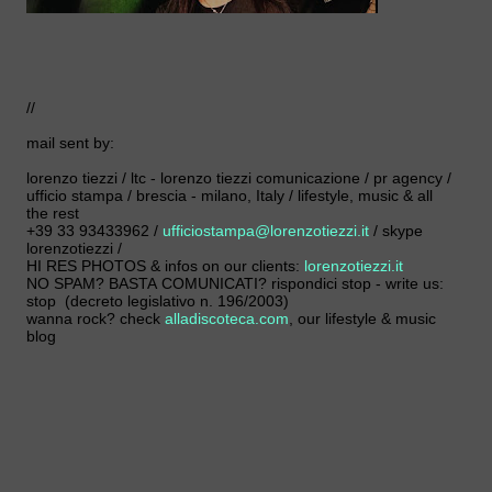
//
mail sent by:
lorenzo tiezzi / ltc - lorenzo tiezzi comunicazione / pr agency /
ufficio stampa / brescia - milano, Italy / lifestyle, music & all
the rest
+39 33 93433962 /
ufficiostampa@lorenzotiezzi.it
/ skype
lorenzotiezzi /
HI RES PHOTOS & infos on our clients:
lorenzotiezzi.it
NO SPAM? BASTA COMUNICATI? rispondici stop - write us:
stop (decreto legislativo n. 196/2003)
wanna rock? check
alladiscoteca.com
, our lifestyle & music
blog