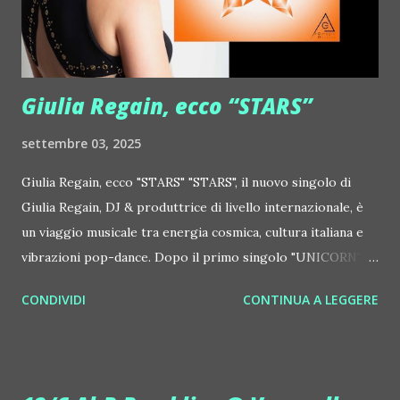
http://www.myspace.com/colorstrip Jon Hopkins ::
http://www.myspace.com/jonhopkins Le Luci della
Centrale Elettrica Loco Dice ::
http://www.myspace.com/locod...
Giulia Regain, ecco “STARS”
settembre 03, 2025
Giulia Regain, ecco "STARS" "STARS", il nuovo singolo di
Giulia Regain, DJ & produttrice di livello internazionale, è
un viaggio musicale tra energia cosmica, cultura italiana e
vibrazioni pop-dance. Dopo il primo singolo "UNICORN",
prosegue la narrazione della #Gmagic STORY con la
CONDIVIDI
CONTINUA A LEGGERE
seconda release intitolata "STARS", interpretata dalla voce
inconfondibile di DHANY (Daniela Galli), icona della scena
house-progressive internazionale e voce storica dei
Benassi Bros. Il nuovo singolo nasce dalla collaborazione