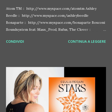
Atom TM :: http://www.myspace.com/atomtm Ashley
Beedle :: http://www.myspace.com/ashleybeedle
Bonaparte :: http://www.myspace.com/bonaparte Bosconi
Soundsystem feat: Mass_Prod, Rufus, The Clover ::
http://www.myspace.com/bosconirecords Byetone ::
CONDIVIDI
CONTINUA A LEGGERE
http://www.myspace.com/benderbyetone Chapelier Fou ::
http://www.myspace.com/chapelierfou Crystal Antlers ::
http://www.myspace.com/crystalantlers Metro Area feat.
Dashran Jehsrani :: http://www.myspace.com/metroarea
Deian :: http://www.myspace.com/deiansong Dixon ::
http://www.myspace.com/justdixon Frivolous ::
http://www.myspace.com/frivolouslive Frost ::
http://www.myspace.com/frostnorway Gonzales ::
http://www.myspace.com/gonzpiration Italian Laptop
Orchestra feat. Alessio Bertallot Jimmy Edgar ::