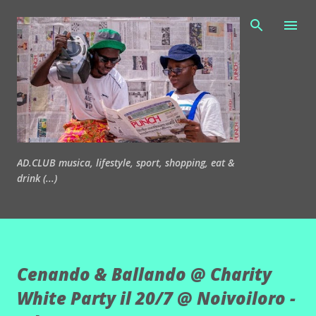
Passa ai contenuti principali
AD.CLUB musica, lifestyle, sport, shopping, eat &
drink (...)
Cenando & Ballando @ Charity
White Party il 20/7 @ Noivoiloro -