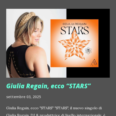
Dashran Jehsrani :: http://www.myspace.com/metroarea
Deian :: http://www.myspace.com/deiansong Dixon ::
http://www.myspace.com/justdixon Frivolous ::
http://www.myspace.com/frivolouslive Frost ::
http://www.myspace.com/frostnorway Gonzales ::
http://www.myspace.com/gonzpiration Italian Laptop
Orchestra feat. Alessio Bertallot Jimmy Edgar ::
http://www.myspace.com/colorstrip Jon Hopkins ::
http://www.myspace.com/jonhopkins Le Luci della
Centrale Elettrica Loco Dice ::
http://www.myspace.com/locod...
Giulia Regain, ecco “STARS”
settembre 03, 2025
Giulia Regain, ecco "STARS" "STARS", il nuovo singolo di
Giulia Regain, DJ & produttrice di livello internazionale, è