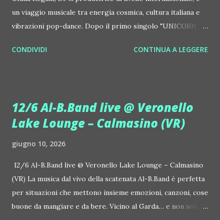
un viaggio musicale tra energia cosmica, cultura italiana e
vibrazioni pop-dance. Dopo il primo singolo "UNICORN",
prosegue la narrazione della #Gmagic STORY con la
CONDIVIDI
CONTINUA A LEGGERE
seconda release intitolata "STARS", interpretata dalla voce
inconfondibile di DHANY (Daniela Galli), icona della scena
house-progressive internazionale e voce storica dei
Benassi Bros. Il nuovo singolo nasce dalla collaborazione
12/6 Al-B.Band live @ Veronello
tra Giulia Regain e Dhany, già insieme in precedenti
Lake Lounge – Calmasino (VR)
produzioni come "My Memories" (Universal) e "We Are
Colors" (Gmagic Records). "STARS" è un inno alla
giugno 10, 2026
connessione universale: un invito a riscoprire la nostra
natura di starseed, figli delle stelle, capaci di portare luce,
12/6 Al-B.Band live @ Veronello Lake Lounge – Calmasino
creatività ed empatia nel mondo. Con "STARS" Giulia Regain
(VR) La musica dal vivo della scatenata Al-B.Band è perfetta
porta avanti la sua visione musicale che fonde dance
per situazioni che mettono insieme emozioni, canzoni, cose
internazionale, a...
buone da mangiare e da bere. Vicino al Garda… e non solo. Il