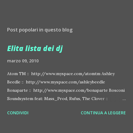
Post popolari in questo blog
Elita lista dei dj
marzo 09, 2010
Atom TM :: http://www.myspace.com/atomtm Ashley
Beedle :: http://www.myspace.com/ashleybeedle
Bonaparte :: http://www.myspace.com/bonaparte Bosconi
Soundsystem feat: Mass_Prod, Rufus, The Clover ::
http://www.myspace.com/bosconirecords Byetone ::
CONDIVIDI
CONTINUA A LEGGERE
http://www.myspace.com/benderbyetone Chapelier Fou ::
http://www.myspace.com/chapelierfou Crystal Antlers ::
http://www.myspace.com/crystalantlers Metro Area feat.