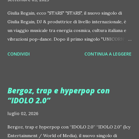
Giulia Regain, ecco "STARS" "STARS", il nuovo singolo di
Giulia Regain, DJ & produttrice di livello internazionale, è
un viaggio musicale tra energia cosmica, cultura italiana e
vibrazioni pop-dance. Dopo il primo singolo "UNICORN",
prosegue la narrazione della #Gmagic STORY con la
CONDIVIDI
CONTINUA A LEGGERE
seconda release intitolata "STARS", interpretata dalla voce
inconfondibile di DHANY (Daniela Galli), icona della scena
house-progressive internazionale e voce storica dei
Benassi Bros. Il nuovo singolo nasce dalla collaborazione
Bergoz, trap e hyperpop con
tra Giulia Regain e Dhany, già insieme in precedenti
“IDOLO 2.0”
produzioni come "My Memories" (Universal) e "We Are
Colors" (Gmagic Records). "STARS" è un inno alla
luglio 02, 2026
connessione universale: un invito a riscoprire la nostra
natura di starseed, figli delle stelle, capaci di portare luce,
Bergoz, trap e hyperpop con “IDOLO 2.0” “IDOLO 2.0″ (Icy
creatività ed empatia nel mondo. Con "STARS" Giulia Regain
Entertainment / World of Media), il nuovo singolo di