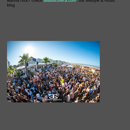
wanna rock? check
alladiscoteca.com
, our lifestyle & music
blog