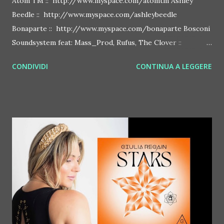
Atom TM :: http://www.myspace.com/atomtm Ashley
Beedle :: http://www.myspace.com/ashleybeedle
Bonaparte :: http://www.myspace.com/bonaparte Bosconi
Soundsystem feat: Mass_Prod, Rufus, The Clover ::
http://www.myspace.com/bosconirecords Byetone ::
CONDIVIDI
CONTINUA A LEGGERE
http://www.myspace.com/benderbyetone Chapelier Fou ::
http://www.myspace.com/chapelierfou Crystal Antlers ::
http://www.myspace.com/crystalantlers Metro Area feat.
Dashran Jehsrani :: http://www.myspace.com/metroarea
Deian :: http://www.myspace.com/deiansong Dixon ::
http://www.myspace.com/justdixon Frivolous ::
http://www.myspace.com/frivolouslive Frost ::
http://www.myspace.com/frostnorway Gonzales ::
http://www.myspace.com/gonzpiration Italian Laptop
Orchestra feat. Alessio Bertallot Jimmy Edgar ::
http://www.myspace.com/colorstrip Jon Hopkins ::