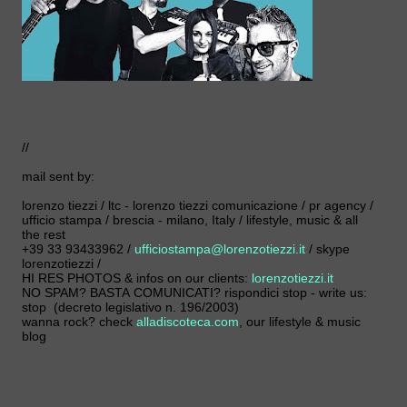
//
mail sent by:
lorenzo tiezzi / ltc - lorenzo tiezzi comunicazione / pr agency /
ufficio stampa / brescia - milano, Italy / lifestyle, music & all
the rest
+39 33 93433962 /
ufficiostampa@lorenzotiezzi.it
/ skype
lorenzotiezzi /
HI RES PHOTOS & infos on our clients:
lorenzotiezzi.it
NO SPAM? BASTA COMUNICATI? rispondici stop - write us:
stop (decreto legislativo n. 196/2003)
wanna rock? check
alladiscoteca.com
, our lifestyle & music
blog