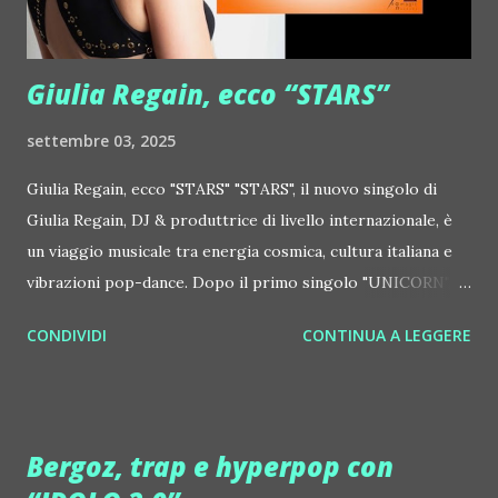
http://www.myspace.com/jonhopkins Le Luci della
Centrale Elettrica Loco Dice ::
http://www.myspace.com/locod...
Giulia Regain, ecco “STARS”
settembre 03, 2025
Giulia Regain, ecco "STARS" "STARS", il nuovo singolo di
Giulia Regain, DJ & produttrice di livello internazionale, è
un viaggio musicale tra energia cosmica, cultura italiana e
vibrazioni pop-dance. Dopo il primo singolo "UNICORN",
prosegue la narrazione della #Gmagic STORY con la
CONDIVIDI
CONTINUA A LEGGERE
seconda release intitolata "STARS", interpretata dalla voce
inconfondibile di DHANY (Daniela Galli), icona della scena
house-progressive internazionale e voce storica dei
Benassi Bros. Il nuovo singolo nasce dalla collaborazione
Bergoz, trap e hyperpop con
tra Giulia Regain e Dhany, già insieme in precedenti