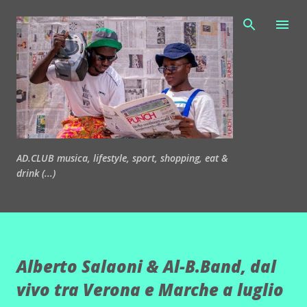
Passa ai contenuti principali
AD.CLUB musica, lifestyle, sport, shopping, eat &
drink (...)
Alberto Salaoni & Al-B.Band, dal
vivo tra Verona e Marche a luglio