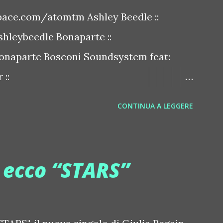
ace.com/atomtm Ashley Beedle ::
leybeedle Bonaparte ::
naparte Bosconi Soundsystem feat:
::
sconirecords Byetone ::
CONTINUA A LEGGERE
derbyetone Chapelier Fou ::
elierfou Crystal Antlers ::
stalantlers Metro Area feat. Dashran
, ecco “STARS”
ace.com/metroarea Deian ::
iansong Dixon ::
tdixon Frivolous ::