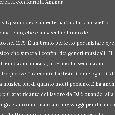
, creata con Karmia Ammar.
my Dj sono decisamente particolari: ha scelto
 marchio, che è un vecchio brano del
to nel 1979. È un brano perfetto per iniziare e/o
ico che supera i confini dei generi musicali. "Il
i emozioni, musica, arte, moda, sensazioni,
 frequenze...", racconta l'artista. Come ogni DJ di
ua musica più di quanto molti pensino. E ha anch
e più gratificante del lavoro da DJ è quando, alla
e ringraziano o mi mandano messaggi per dirmi c
ca. Tutti i sacrifici svaniscono e con essi la