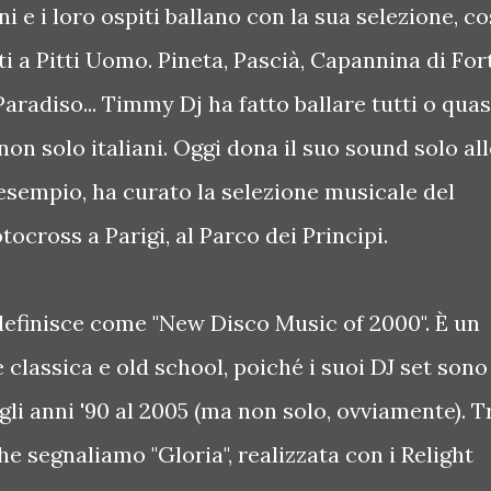
i e i loro ospiti ballano con la sua selezione, co
ati a Pitti Uomo. Pineta, Pascià, Capannina di For
aradiso... Timmy Dj ha fatto ballare tutti o quas
e non solo italiani. Oggi dona il suo sound solo al
 esempio, ha curato la selezione musicale del
cross a Parigi, al Parco dei Principi.
efinisce come "New Disco Music of 2000". È un
classica e old school, poiché i suoi DJ set sono
gli anni '90 al 2005 (ma non solo, ovviamente). T
e segnaliamo "Gloria", realizzata con i Relight