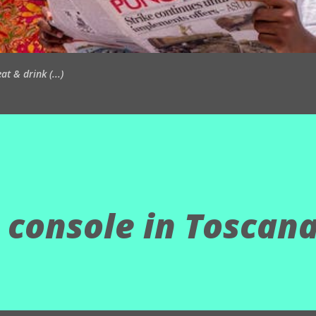
t & drink (...)
 console in Toscan