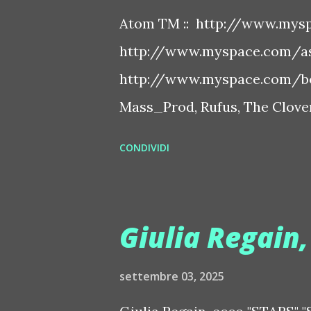
Atom TM :: http://www.mysp
http://www.myspace.com/ash
http://www.myspace.com/bo
Mass_Prod, Rufus, The Clover 
http://www.myspace.com/bo
CONDIVIDI
http://www.myspace.com/ben
http://www.myspace.com/chap
http://www.myspace.com/cry
Giulia Regain
Jehsrani :: http://www.mysp
http://www.myspace.com/de
settembre 03, 2025
http://www.myspace.com/jus