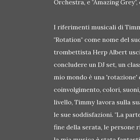
Orchestra, e "Amazing Grey"
I riferimenti musicali di Tim
"Rotation" come nome del suo
trombettista Herp Albert usci
concludere un DJ set, un class
mio mondo è una 'rotazione' d
coinvolgimento, colori, suoni,
livello, Timmy lavora sulla s
le sue soddisfazioni. "La part
fine della serata, le person
la mia musica è stata fantasti