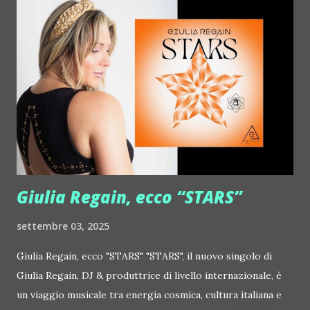
Deian :: http://www.myspace.com/deiansong Dixon ::
http://www.myspace.com/justdixon Frivolous ::
http://www.myspace.com/frivolouslive Frost ::
http://www.myspace.com/frostnorway Gonzales ::
http://www.myspace.com/gonzpiration Italian Laptop
Orchestra feat. Alessio Bertallot Jimmy Edgar ::
http://www.myspace.com/colorstrip Jon Hopkins ::
http://www.myspace.com/jonhopkins Le Luci della
Centrale Elettrica Loco Dice ::
http://www.myspace.com/locod...
Giulia Regain, ecco “STARS”
settembre 03, 2025
Giulia Regain, ecco "STARS" "STARS", il nuovo singolo di
Giulia Regain, DJ & produttrice di livello internazionale, è
un viaggio musicale tra energia cosmica, cultura italiana e