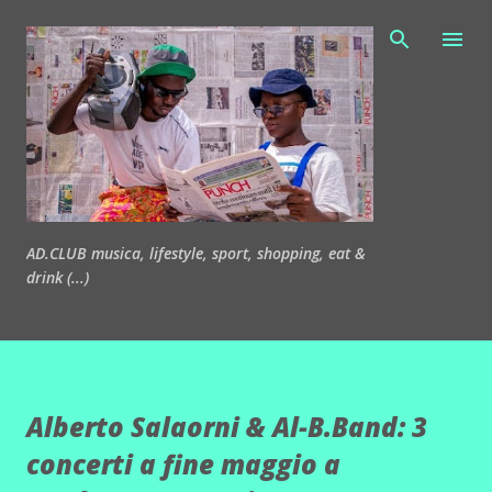
Passa ai contenuti principali
AD.CLUB musica, lifestyle, sport, shopping, eat &
drink (...)
Alberto Salaorni & Al-B.Band: 3
concerti a fine maggio a