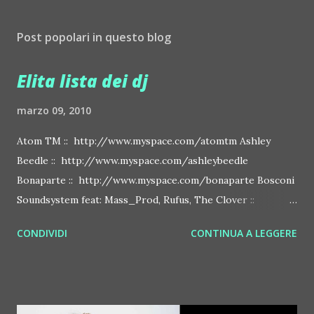
Post popolari in questo blog
Elita lista dei dj
marzo 09, 2010
Atom TM :: http://www.myspace.com/atomtm Ashley
Beedle :: http://www.myspace.com/ashleybeedle
Bonaparte :: http://www.myspace.com/bonaparte Bosconi
Soundsystem feat: Mass_Prod, Rufus, The Clover ::
http://www.myspace.com/bosconirecords Byetone ::
CONDIVIDI
CONTINUA A LEGGERE
http://www.myspace.com/benderbyetone Chapelier Fou ::
http://www.myspace.com/chapelierfou Crystal Antlers ::
http://www.myspace.com/crystalantlers Metro Area feat.
Dashran Jehsrani :: http://www.myspace.com/metroarea