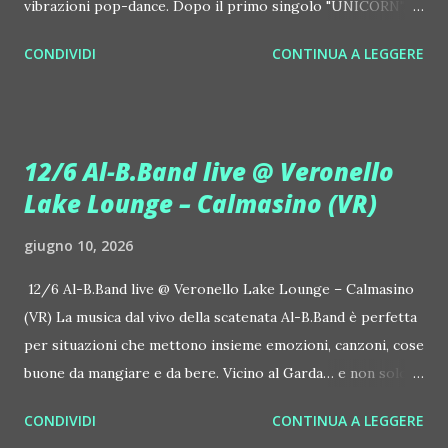
vibrazioni pop-dance. Dopo il primo singolo "UNICORN",
prosegue la narrazione della #Gmagic STORY con la
CONDIVIDI
CONTINUA A LEGGERE
seconda release intitolata "STARS", interpretata dalla voce
inconfondibile di DHANY (Daniela Galli), icona della scena
house-progressive internazionale e voce storica dei
Benassi Bros. Il nuovo singolo nasce dalla collaborazione
12/6 Al-B.Band live @ Veronello
tra Giulia Regain e Dhany, già insieme in precedenti
Lake Lounge – Calmasino (VR)
produzioni come "My Memories" (Universal) e "We Are
Colors" (Gmagic Records). "STARS" è un inno alla
giugno 10, 2026
connessione universale: un invito a riscoprire la nostra
natura di starseed, figli delle stelle, capaci di portare luce,
12/6 Al-B.Band live @ Veronello Lake Lounge – Calmasino
creatività ed empatia nel mondo. Con "STARS" Giulia Regain
(VR) La musica dal vivo della scatenata Al-B.Band è perfetta
porta avanti la sua visione musicale che fonde dance
per situazioni che mettono insieme emozioni, canzoni, cose
internazionale, a...
buone da mangiare e da bere. Vicino al Garda… e non solo. Il
12 giugno, venerdì, succede Veronello Lake Lounge –
CONDIVIDI
CONTINUA A LEGGERE
Calmasino (VR, Via Veronello 7), al fresco. Si ascolta anche la