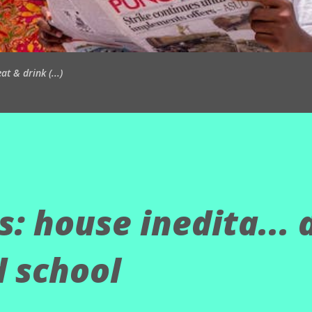
t & drink (...)
: house inedita... 
d school