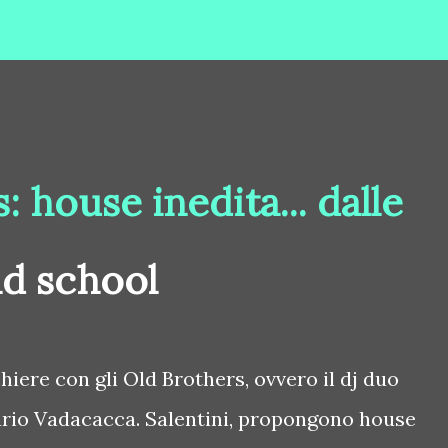
: house inedita... dalle
ld school
iere con gli Old Brothers, ovvero il dj duo
lario Vadacacca. Salentini, propongono house