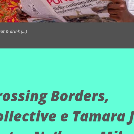
t & drink (...)
rossing Borders,
ollective e Tamara 