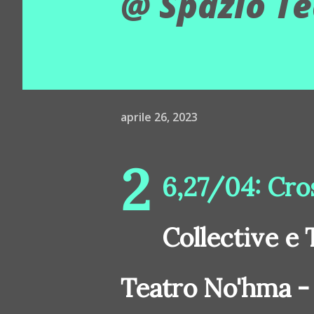
@ Spazio Te
aprile 26, 2023
2
6,27/04: Cro
Collective e
Teatro No'hma -