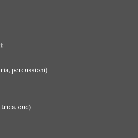
i:
ia, percussioni)
trica, oud)