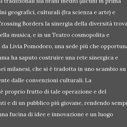
i tradizionali sia brani inediti (alcuni in prima
i geografici, culturali (fra scienza e arte) e
Crossing Borders la sinergia della diversità trov
ella musica, e in un Teatro cosmopolita e
o da Livia Pomodoro, una sede più che opportun
o'hma ha saputo costruire una rete sinergica e
nei milanesi, che si è tradotta in uno scambio su
mente dalle convenzioni culturali. La
è proprio frutto di tale operazione e del
nti e di un pubblico più giovane, rendendo semp
una fucina di idee e innovazione e un luogo