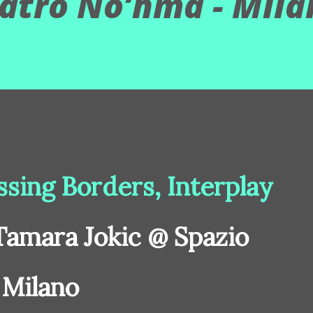
atro No’hma - Mila
ssing Borders, Interplay
 Tamara Jokic @ Spazio
 Milano