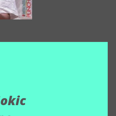
Jokic