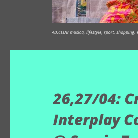
AD.CLUB musica, lifestyle, sport, shopping, ea
26,27/04: C
Interplay C