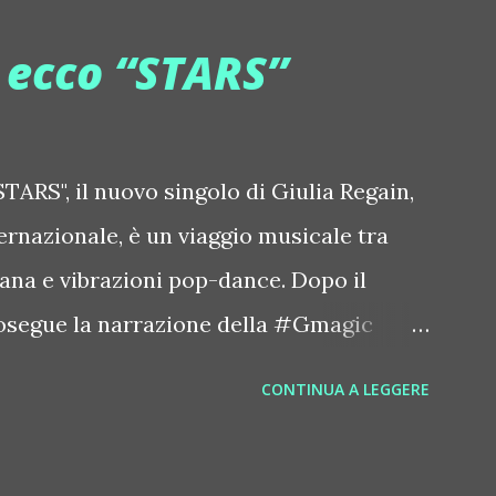
stalantlers Metro Area feat. Dashran
, ecco “STARS”
ace.com/metroarea Deian ::
iansong Dixon ::
tdixon Frivolous ::
TARS", il nuovo singolo di Giulia Regain,
olouslive Frost ::
ternazionale, è un viaggio musicale tra
ostnorway Gonzales ::
iana e vibrazioni pop-dance. Dopo il
zpiration Italian Laptop Orchestra
osegue la narrazione della #Gmagic
 Edgar ::
intitolata "STARS", interpretata dalla
CONTINUA A LEGGERE
orstrip Jon Hopkins ::
(Daniela Galli), icona della scena
hopkins Le Luci della Centrale
ale e voce storica dei Benassi Bros. Il
//www.myspace.com/locod...