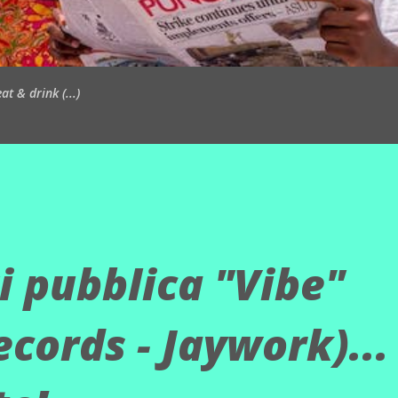
t & drink (...)
i pubblica "Vibe"
cords - Jaywork)...