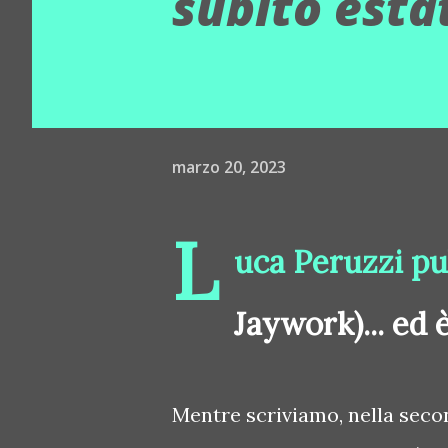
subito esta
marzo 20, 2023
L
uca Peruzzi pu
Jaywork)... ed 
Mentre scriviamo, nella seco