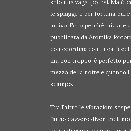
solo una vaga ipotesi. Ma è, c
le spiagge e per fortuna pure 
arrivo. Ecco perché iniziare a
pubblicata da Atomika Records
con coordina con Luca Facchin
ma non troppo, è perfetto per
mezzo della notte e quando l'a
scampo.
Tra l'altro le vibrazioni sos
fanno davvero divertire il mon
ed un dj esperto come Luca P