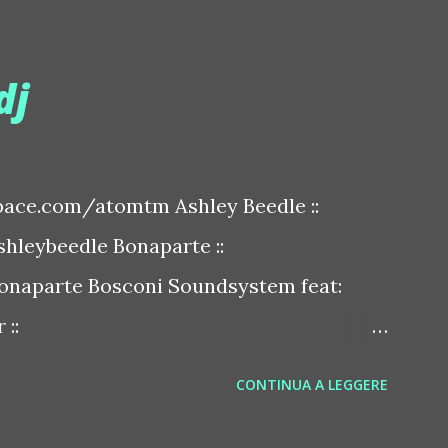
dj
ace.com/atomtm Ashley Beedle ::
leybeedle Bonaparte ::
naparte Bosconi Soundsystem feat:
::
sconirecords Byetone ::
CONTINUA A LEGGERE
derbyetone Chapelier Fou ::
elierfou Crystal Antlers ::