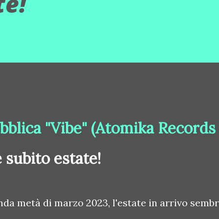
te!
bblica "Vibe" (Atomika Records
è subito estate!
nda metà di marzo 2023, l'estate in arrivo semb