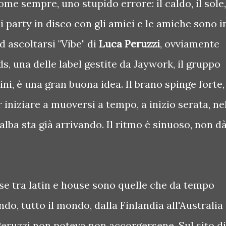
ome sempre, uno stupido errore: il caldo, il sole,
i party in disco con gli amici e le amiche sono i
d ascoltarsi "Vibe" di
Luca Peruzzi
, ovviamente
, una delle label gestite da Jaywork, il gruppo
i, è una gran buona idea. Il brano spinge forte,
 iniziare a muoversi a tempo, a inizio serata, ne
lba sta già arrivando. Il ritmo è sinuoso, non d
pese tra latin e house sono quelle che da tempo
do, tutto il mondo, dalla Finlandia all'Australia
eruzzi non poteva non accorgersene. Sul sito di