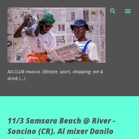
Passa ai contenuti principali
AD.CLUB musica, lifestyle, sport, shopping, eat &
drink (...)
11/3 Samsara Beach @ River -
Soncino (CR). Al mixer Danilo