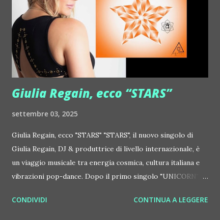
http://www.myspace.com/gonzpiration Italian Laptop
Orchestra feat. Alessio Bertallot Jimmy Edgar ::
http://www.myspace.com/colorstrip Jon Hopkins ::
http://www.myspace.com/jonhopkins Le Luci della
Centrale Elettrica Loco Dice ::
http://www.myspace.com/locod...
Giulia Regain, ecco “STARS”
settembre 03, 2025
Giulia Regain, ecco "STARS" "STARS", il nuovo singolo di
Giulia Regain, DJ & produttrice di livello internazionale, è
un viaggio musicale tra energia cosmica, cultura italiana e
vibrazioni pop-dance. Dopo il primo singolo "UNICORN",
prosegue la narrazione della #Gmagic STORY con la
CONDIVIDI
CONTINUA A LEGGERE
seconda release intitolata "STARS", interpretata dalla voce
inconfondibile di DHANY (Daniela Galli), icona della scena