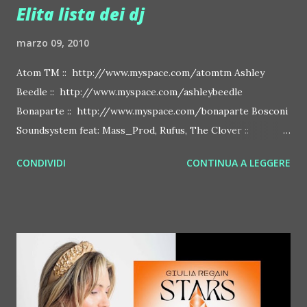
Elita lista dei dj
marzo 09, 2010
Atom TM :: http://www.myspace.com/atomtm Ashley
Beedle :: http://www.myspace.com/ashleybeedle
Bonaparte :: http://www.myspace.com/bonaparte Bosconi
Soundsystem feat: Mass_Prod, Rufus, The Clover ::
http://www.myspace.com/bosconirecords Byetone ::
CONDIVIDI
CONTINUA A LEGGERE
http://www.myspace.com/benderbyetone Chapelier Fou ::
http://www.myspace.com/chapelierfou Crystal Antlers ::
http://www.myspace.com/crystalantlers Metro Area feat.
Dashran Jehsrani :: http://www.myspace.com/metroarea
Deian :: http://www.myspace.com/deiansong Dixon ::
http://www.myspace.com/justdixon Frivolous ::
http://www.myspace.com/frivolouslive Frost ::
http://www.myspace.com/frostnorway Gonzales ::