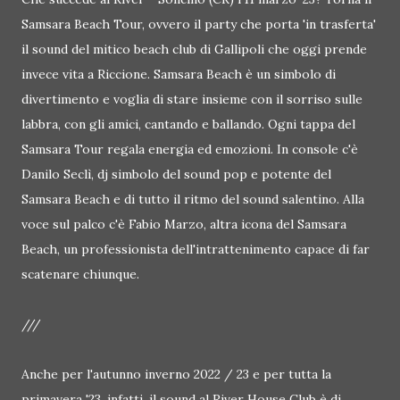
Samsara Beach Tour, ovvero il party che porta 'in trasferta'
il sound del mitico beach club di Gallipoli che oggi prende
invece vita a Riccione. Samsara Beach è un simbolo di
divertimento e voglia di stare insieme con il sorriso sulle
labbra, con gli amici, cantando e ballando. Ogni tappa del
Samsara Tour regala energia ed emozioni. In console c'è
Danilo Seclì, dj simbolo del sound pop e potente del
Samsara Beach e di tutto il ritmo del sound salentino. Alla
voce sul palco c'è Fabio Marzo, altra icona del Samsara
Beach, un professionista dell'intrattenimento capace di far
scatenare chiunque.
///
Anche per l'autunno inverno 2022 / 23 e per tutta la
primavera '23, infatti, il sound al River House Club è di