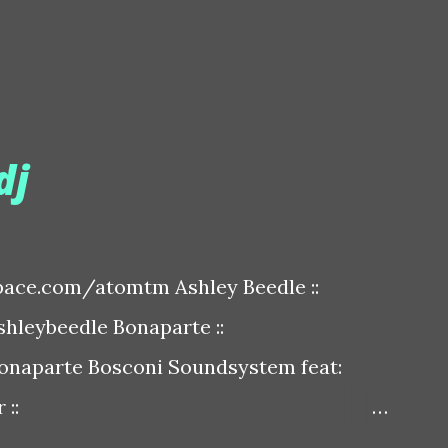
dj
ace.com/atomtm Ashley Beedle ::
leybeedle Bonaparte ::
naparte Bosconi Soundsystem feat:
::
sconirecords Byetone ::