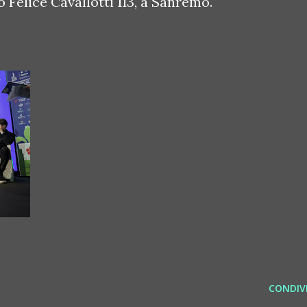
 Felice Cavallotti 113, a Sanremo.
CONDIVI