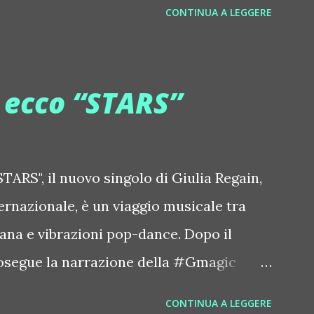
CONTINUA A LEGGERE
derbyetone Chapelier Fou ::
elierfou Crystal Antlers ::
stalantlers Metro Area feat. Dashran
, ecco “STARS”
ace.com/metroarea Deian ::
iansong Dixon ::
tdixon Frivolous ::
TARS", il nuovo singolo di Giulia Regain,
olouslive Frost ::
ternazionale, è un viaggio musicale tra
ostnorway Gonzales ::
iana e vibrazioni pop-dance. Dopo il
zpiration Italian Laptop Orchestra
osegue la narrazione della #Gmagic
 Edgar ::
intitolata "STARS", interpretata dalla
CONTINUA A LEGGERE
orstrip Jon Hopkins ::