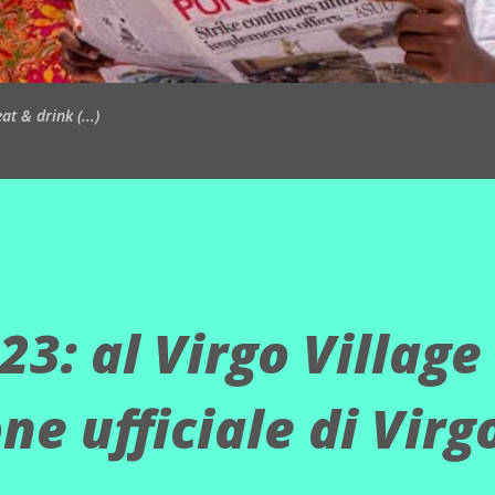
t & drink (...)
3: al Virgo Village 
e ufficiale di Virg