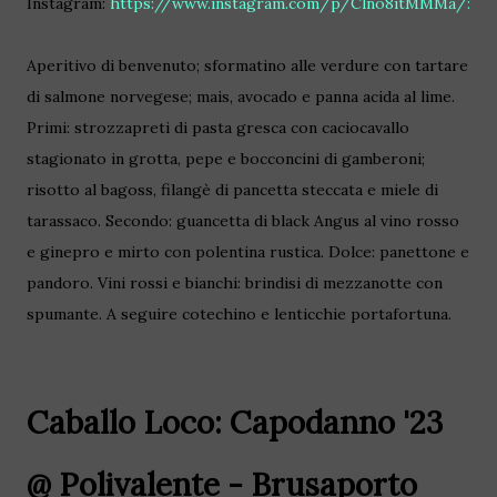
Instagram:
https://www.instagram.com/p/Clno8itMMMa/:
Aperitivo di benvenuto; sformatino alle verdure con tartare
di salmone norvegese; mais, avocado e panna acida al lime.
Primi: strozzapreti di pasta gresca con caciocavallo
stagionato in grotta, pepe e bocconcini di gamberoni;
risotto al bagoss, filangè di pancetta steccata e miele di
tarassaco. Secondo: guancetta di black Angus al vino rosso
e ginepro e mirto con polentina rustica. Dolce: panettone e
pandoro. Vini rossi e bianchi: brindisi di mezzanotte con
spumante. A seguire cotechino e lenticchie portafortuna.
Caballo Loco: Capodanno '23
@
Polivalente - Brusaporto