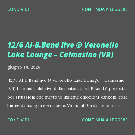
prosegue la narrazione della #Gmagic STORY con la
CONDIVIDI
CONTINUA A LEGGERE
seconda release intitolata "STARS", interpretata dalla voce
inconfondibile di DHANY (Daniela Galli), icona della scena
house-progressive internazionale e voce storica dei
Benassi Bros. Il nuovo singolo nasce dalla collaborazione
12/6 Al-B.Band live @ Veronello
tra Giulia Regain e Dhany, già insieme in precedenti
Lake Lounge – Calmasino (VR)
produzioni come "My Memories" (Universal) e "We Are
Colors" (Gmagic Records). "STARS" è un inno alla
giugno 10, 2026
connessione universale: un invito a riscoprire la nostra
natura di starseed, figli delle stelle, capaci di portare luce,
12/6 Al-B.Band live @ Veronello Lake Lounge – Calmasino
creatività ed empatia nel mondo. Con "STARS" Giulia Regain
(VR) La musica dal vivo della scatenata Al-B.Band è perfetta
porta avanti la sua visione musicale che fonde dance
per situazioni che mettono insieme emozioni, canzoni, cose
internazionale, a...
buone da mangiare e da bere. Vicino al Garda… e non solo. Il
12 giugno, venerdì, succede Veronello Lake Lounge –
CONDIVIDI
CONTINUA A LEGGERE
Calmasino (VR, Via Veronello 7), al fresco. Si ascolta anche la
musica della dj Laura Marcellini. Grigliata, drink e caffè 35