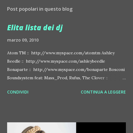
Post popolari in questo blog
Elita lista dei dj
marzo 09, 2010
Atom TM :: http://www.myspace.com/atomtm Ashley
Beedle :: http://www.myspace.com/ashleybeedle
Bonaparte :: http://www.myspace.com/bonaparte Bosconi
Soundsystem feat: Mass_Prod, Rufus, The Clover ::
http://www.myspace.com/bosconirecords Byetone ::
CONDIVIDI
CONTINUA A LEGGERE
http://www.myspace.com/benderbyetone Chapelier Fou ::
http://www.myspace.com/chapelierfou Crystal Antlers ::
http://www.myspace.com/crystalantlers Metro Area feat.
Dashran Jehsrani :: http://www.myspace.com/metroarea
Deian :: http://www.myspace.com/deiansong Dixon ::