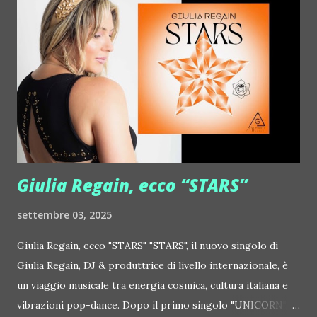
http://www.myspace.com/justdixon Frivolous ::
http://www.myspace.com/frivolouslive Frost ::
http://www.myspace.com/frostnorway Gonzales ::
http://www.myspace.com/gonzpiration Italian Laptop
Orchestra feat. Alessio Bertallot Jimmy Edgar ::
http://www.myspace.com/colorstrip Jon Hopkins ::
http://www.myspace.com/jonhopkins Le Luci della
Centrale Elettrica Loco Dice ::
http://www.myspace.com/locod...
Giulia Regain, ecco “STARS”
settembre 03, 2025
Giulia Regain, ecco "STARS" "STARS", il nuovo singolo di
Giulia Regain, DJ & produttrice di livello internazionale, è
un viaggio musicale tra energia cosmica, cultura italiana e
vibrazioni pop-dance. Dopo il primo singolo "UNICORN",