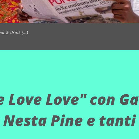
t & drink (...)
e Love Love" con Ga
 Nesta Pine e tanti