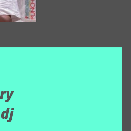
ry
 dj