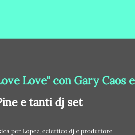
Love Love" con Gary Caos e
ne e tanti dj set
ca per Lopez, eclettico dj e produttore