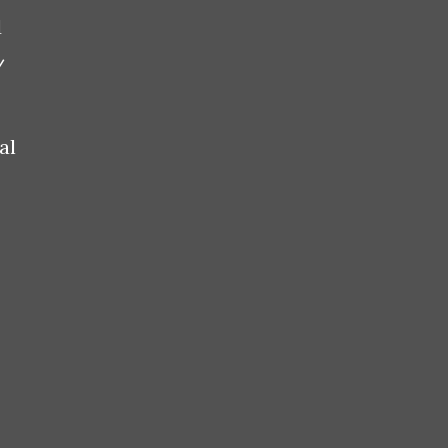
d
/
al