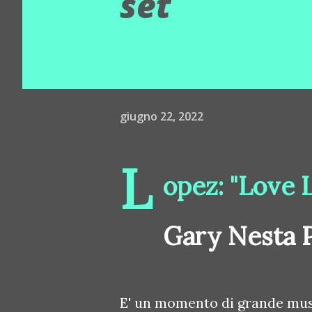
set
giugno 22, 2022
L
opez: "Love 
Gary Nesta Pi
E' un momento di grande musi