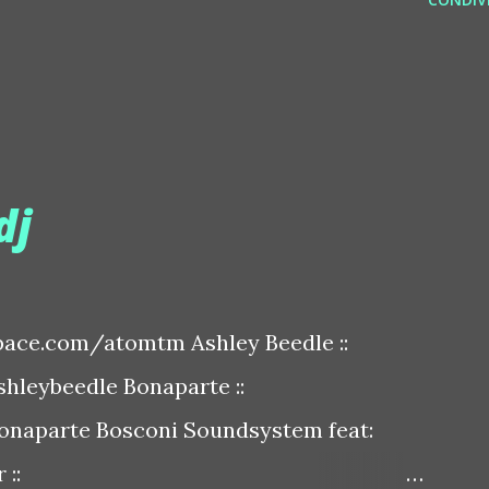
dj
ace.com/atomtm Ashley Beedle ::
leybeedle Bonaparte ::
naparte Bosconi Soundsystem feat:
::