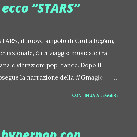
, ecco “STARS”
ace.com/metroarea Deian ::
iansong Dixon ::
tdixon Frivolous ::
TARS", il nuovo singolo di Giulia Regain,
olouslive Frost ::
ternazionale, è un viaggio musicale tra
ostnorway Gonzales ::
iana e vibrazioni pop-dance. Dopo il
zpiration Italian Laptop Orchestra
osegue la narrazione della #Gmagic
 Edgar ::
intitolata "STARS", interpretata dalla
CONTINUA A LEGGERE
orstrip Jon Hopkins ::
(Daniela Galli), icona della scena
hopkins Le Luci della Centrale
ale e voce storica dei Benassi Bros. Il
//www.myspace.com/locod...
laborazione tra Giulia Regain e Dhany,
e hyperpop con