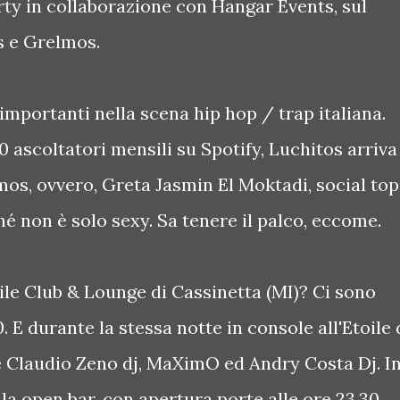
rty in collaborazione con Hangar Events, sul
s e Grelmos.
importanti nella scena hip hop / trap italiana.
0 ascoltatori mensili su Spotify, Luchitos arriva
os, ovvero, Greta Jasmin El Moktadi, social top
hé non è solo sexy. Sa tenere il palco, eccome.
oile Club & Lounge di Cassinetta (MI)? Ci sono
. E durante la stessa notte in console all'Etoile 
e Claudio Zeno dj, MaXimO ed Andry Costa Dj. I
la open bar, con apertura porte alle ore 23.30.