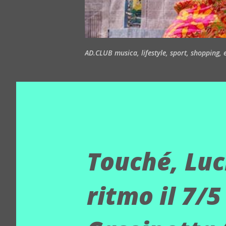
AD.CLUB musica, lifestyle, sport, shopping, ea
Touché, Luc
ritmo il 7/5