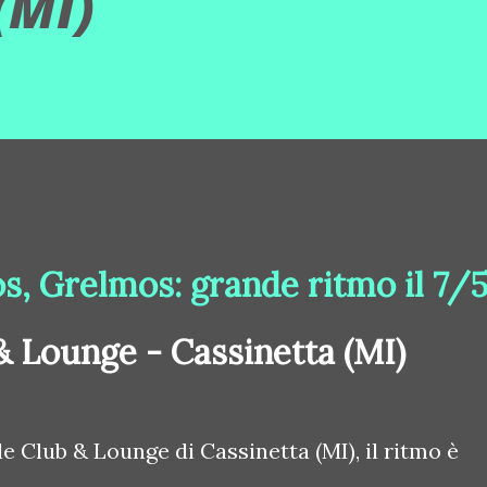
(MI)
s, Grelmos: grande ritmo il 7/
& Lounge - Cassinetta (MI)
e Club & Lounge di Cassinetta (MI), il ritmo è