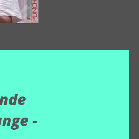
ande
unge -