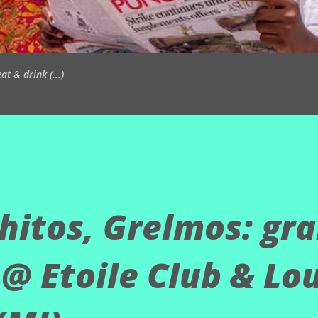
t & drink (...)
hitos, Grelmos: gr
 @ Etoile Club & Lo