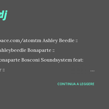
dj
ace.com/atomtm Ashley Beedle ::
leybeedle Bonaparte ::
naparte Bosconi Soundsystem feat:
::
sconirecords Byetone ::
CONTINUA A LEGGERE
derbyetone Chapelier Fou ::
elierfou Crystal Antlers ::
stalantlers Metro Area feat. Dashran