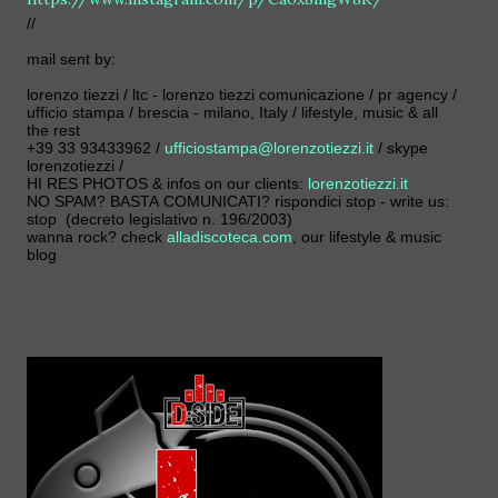
//
mail sent by:
lorenzo tiezzi / ltc - lorenzo tiezzi comunicazione / pr agency /
ufficio stampa / brescia - milano, Italy / lifestyle, music & all
the rest
+39 33 93433962 /
ufficiostampa@lorenzotiezzi.it
/ skype
lorenzotiezzi /
HI RES PHOTOS & infos on our clients:
lorenzotiezzi.it
NO SPAM? BASTA COMUNICATI? rispondici stop - write us:
stop (decreto legislativo n. 196/2003)
wanna rock? check
alladiscoteca.com
, our lifestyle & music
blog