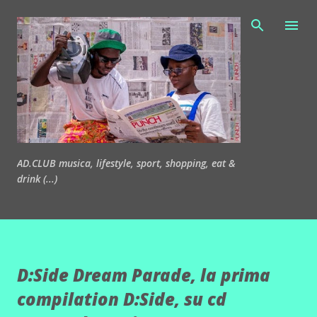
Passa ai contenuti principali
AD.CLUB musica, lifestyle, sport, shopping, eat &
drink (...)
D:Side Dream Parade, la prima
compilation D:Side, su cd