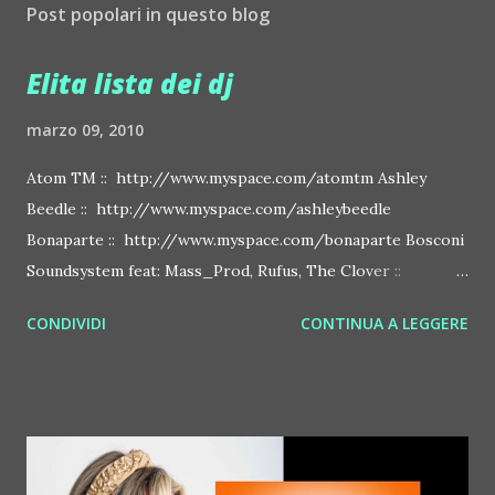
Post popolari in questo blog
Elita lista dei dj
marzo 09, 2010
Atom TM :: http://www.myspace.com/atomtm Ashley
Beedle :: http://www.myspace.com/ashleybeedle
Bonaparte :: http://www.myspace.com/bonaparte Bosconi
Soundsystem feat: Mass_Prod, Rufus, The Clover ::
http://www.myspace.com/bosconirecords Byetone ::
CONDIVIDI
CONTINUA A LEGGERE
http://www.myspace.com/benderbyetone Chapelier Fou ::
http://www.myspace.com/chapelierfou Crystal Antlers ::
http://www.myspace.com/crystalantlers Metro Area feat.
Dashran Jehsrani :: http://www.myspace.com/metroarea
Deian :: http://www.myspace.com/deiansong Dixon ::
http://www.myspace.com/justdixon Frivolous ::