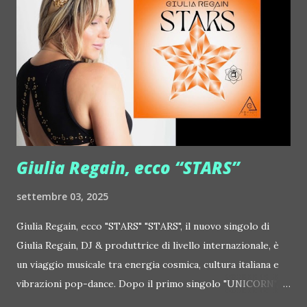
http://www.myspace.com/frivolouslive Frost ::
http://www.myspace.com/frostnorway Gonzales ::
http://www.myspace.com/gonzpiration Italian Laptop
Orchestra feat. Alessio Bertallot Jimmy Edgar ::
http://www.myspace.com/colorstrip Jon Hopkins ::
http://www.myspace.com/jonhopkins Le Luci della
Centrale Elettrica Loco Dice ::
http://www.myspace.com/locod...
Giulia Regain, ecco “STARS”
settembre 03, 2025
Giulia Regain, ecco "STARS" "STARS", il nuovo singolo di
Giulia Regain, DJ & produttrice di livello internazionale, è
un viaggio musicale tra energia cosmica, cultura italiana e
vibrazioni pop-dance. Dopo il primo singolo "UNICORN",
prosegue la narrazione della #Gmagic STORY con la