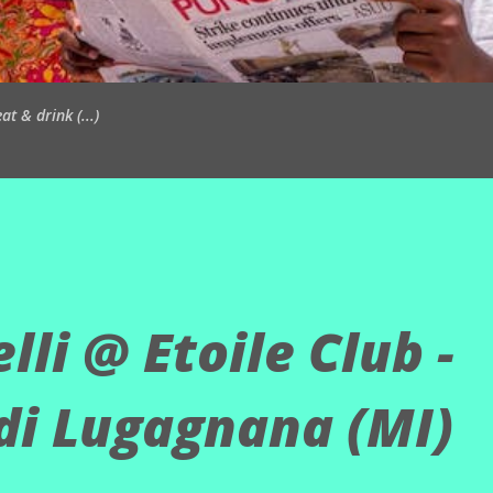
t & drink (...)
lli @ Etoile Club -
di Lugagnana (MI)