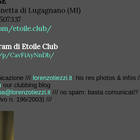
GE
inetta di Lugagnano (MI)
8507337
om/etoile.club/
ram di Etoile Club
m/p/CavFiAyNnDb/
nicazione ///
lorenzotiezzi.it
: his res photos & infos /
m
our clubbing blog
pa@lorenzotiezzi.it
/// no spam: basta comunicati?
ivo n. 196/2003) ///