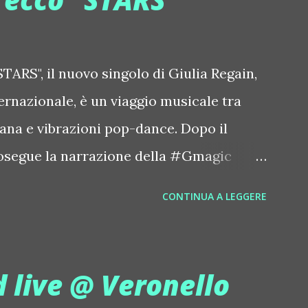
ace.com/metroarea Deian ::
iansong Dixon ::
tdixon Frivolous ::
TARS", il nuovo singolo di Giulia Regain,
olouslive Frost ::
ternazionale, è un viaggio musicale tra
ostnorway Gonzales ::
iana e vibrazioni pop-dance. Dopo il
zpiration Italian Laptop Orchestra
osegue la narrazione della #Gmagic
 Edgar ::
intitolata "STARS", interpretata dalla
CONTINUA A LEGGERE
orstrip Jon Hopkins ::
(Daniela Galli), icona della scena
hopkins Le Luci della Centrale
ale e voce storica dei Benassi Bros. Il
//www.myspace.com/locod...
laborazione tra Giulia Regain e Dhany,
 live @ Veronello
oduzioni come "My Memories" (Universal)