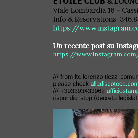
𝗘𝗧𝗢𝗜𝗟𝗘 𝗖𝗟𝗨𝗕 & LOUN
Viale Lombardia 16 - Cass
Info & Reservations: 346.
https://www.instagram.c
Un recente post su Instag
https://www.instagram.co
/// from ltc lorenzo tiezzi comu
please check
alladiscoteca.co
/// +393393433962
ufficiostam
rispondici stop (decreto legislat