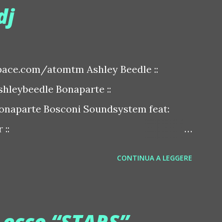
dj
ace.com/atomtm Ashley Beedle ::
leybeedle Bonaparte ::
naparte Bosconi Soundsystem feat:
::
sconirecords Byetone ::
CONTINUA A LEGGERE
derbyetone Chapelier Fou ::
elierfou Crystal Antlers ::
stalantlers Metro Area feat. Dashran
, ecco “STARS”