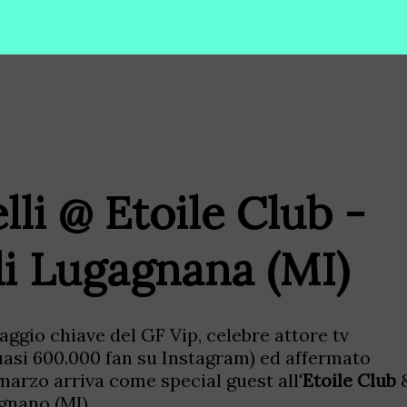
lli @ Etoile Club -
di Lugagnana (MI)
naggio chiave del GF Vip, celebre attore tv
uasi 600.000 fan su Instagram) ed affermato
marzo arriva come special guest all'
Etoile Club
gnano (MI).